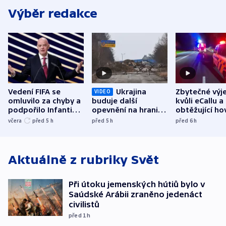
Výběr redakce
Vedení FIFA se
Ukrajina
Zbytečné výj
VIDEO
omluvilo za chyby a
buduje další
kvůli eCallu a
podpořilo Infantina.
opevnění na hranici
obtěžující ho
UEFA trvá na
s Běloruskem
zdržují záchr
včera
před 5
h
před 5
h
před 6
h
bojkotu
Aktuálně z rubriky
Svět
Při útoku jemenských hútiů bylo v
Saúdské Arábii zraněno jedenáct
civilistů
před 1
h