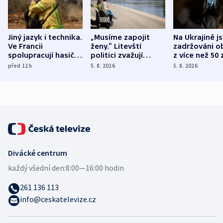
Jiný jazyk i technika.
„Musíme zapojit
Na Ukrajině j
Ve Francii
ženy.“ Litevští
zadržováni o
spolupracují hasiči z
politici zvažují
z více než 50 
různých zemí
dohodu o
Bojovali na s
před 12
h
5. 8. 2026
5. 8. 2026
demografii
Ruska
Divácké centrum
každý všední den:
8:00—16:00 hodin
261 136 113
info@ceskatelevize.cz