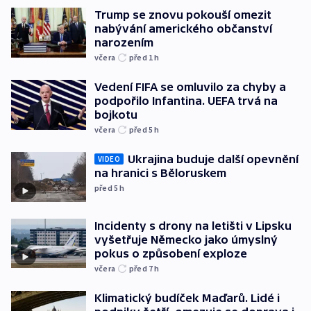
Trump se znovu pokouší omezit
nabývání amerického občanství
narozením
včera
před 1
h
Vedení FIFA se omluvilo za chyby a
podpořilo Infantina. UEFA trvá na
bojkotu
včera
před 5
h
Ukrajina buduje další opevnění
VIDEO
na hranici s Běloruskem
před 5
h
Incidenty s drony na letišti v Lipsku
vyšetřuje Německo jako úmyslný
pokus o způsobení exploze
včera
před 7
h
Klimatický budíček Maďarů. Lidé i