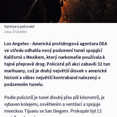
Tunel pro pašování
Zdroj:
ČT24/ISIFA
Los Angeles - Americká protidrogová agentura DEA
ve středu odhalila nový podzemní tunel spojující
Kalifornii s Mexikem, který narkomafie používala k
tajné přepravě drog. Policisté při akci zabavili 32 tun
marihuany, což je druhý největší úlovek v americké
historii a vůbec největší kontraband nalezený v
podzemním tunelu.
Podle policistů je tunel dlouhý přes půl kilometrů, je
vybaven kolejemi, osvětlením a ventilací a spojuje
mexickou Tijuanu se San Diegem. Prokopán byl 12