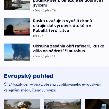
podniky šetří, omezuje se doprava i
svícení
včera
před 7
h
Rusko uvažuje o využití dronů
ukrajinské výroby k útokům v
Pobaltí, tvrdí Litva
před 7
h
Ukrajina zasáhla obří rafinerii, Rusko
cílilo na nádraží či autobus
včera
před 11
h
Evropský pohled
ČT24 každý den vybírá z obsahu publikovaného evropskými
veřejnými médii, členy Eurovize.