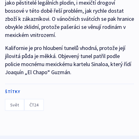
jako pěstitelé legálních plodin, i mexičtí drogoví
bossové v této době řeší problém, jak rychle dostat
zboží k zákazníkovi. O vánočních svátcích se pak hranice
obvykle zklidní, protože pašeráci se věnují rodinám v
mexickém vnitrozemí.
Kalifornie je pro hloubení tunelů vhodná, protože její
jílovitá půda je měkká. Objevený tunel patřil podle
policie mocnému mexickému kartelu Sinaloa, který řídí
Joaquín „El Chapo“ Guzmán.
ŠTÍTKY
Svět
ČT24