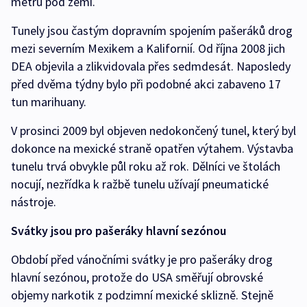
metrů pod zemí.
Tunely jsou častým dopravním spojením pašeráků drog
mezi severním Mexikem a Kalifornií. Od října 2008 jich
DEA objevila a zlikvidovala přes sedmdesát. Naposledy
před dvěma týdny bylo při podobné akci zabaveno 17
tun marihuany.
V prosinci 2009 byl objeven nedokončený tunel, který byl
dokonce na mexické straně opatřen výtahem. Výstavba
tunelu trvá obvykle půl roku až rok. Dělníci ve štolách
nocují, nezřídka k ražbě tunelu užívají pneumatické
nástroje.
Svátky jsou pro pašeráky hlavní sezónou
Období před vánočními svátky je pro pašeráky drog
hlavní sezónou, protože do USA směřují obrovské
objemy narkotik z podzimní mexické sklizně. Stejně