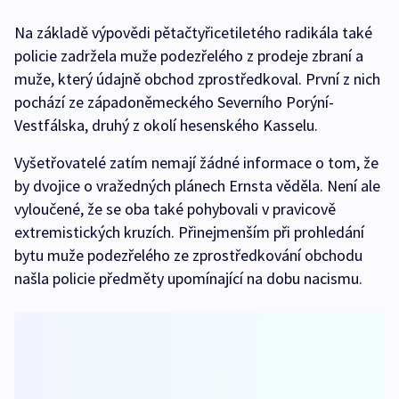
Na základě výpovědi pětačtyřicetiletého radikála také
policie zadržela muže podezřelého z prodeje zbraní a
muže, který údajně obchod zprostředkoval. První z nich
pochází ze západoněmeckého Severního Porýní-
Vestfálska, druhý z okolí hesenského Kasselu.
Vyšetřovatelé zatím nemají žádné informace o tom, že
by dvojice o vražedných plánech Ernsta věděla. Není ale
vyloučené, že se oba také pohybovali v pravicově
extremistických kruzích. Přinejmenším při prohledání
bytu muže podezřelého ze zprostředkování obchodu
našla policie předměty upomínající na dobu nacismu.