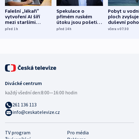
Falešní „lékaři“
Spekulace o
Pobyt u vodn
vytvoření AI šíří
přímém ruském
ploch zvyšuje
mezi staršími
útoku jsou pošetilé,
duševní poho
Poláky nebezpečné
míní estonský
ukázala
před 1
h
před 14
h
včera v 07:30
zdravotní rady
bezpečnostní
mezinárodní 
expert
Divácké centrum
každý všední den:
8:00—16:00 hodin
261 136 113
info@ceskatelevize.cz
TV program
Pro média