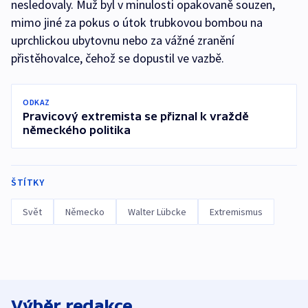
nesledovaly. Muž byl v minulosti opakovaně souzen,
mimo jiné za pokus o útok trubkovou bombou na
uprchlickou ubytovnu nebo za vážné zranění
přistěhovalce, čehož se dopustil ve vazbě.
ODKAZ
Pravicový extremista se přiznal k vraždě
německého politika
ŠTÍTKY
Svět
Německo
Walter Lübcke
Extremismus
Výběr redakce