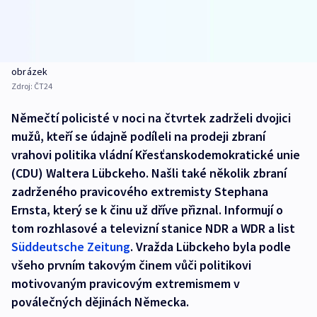
obrázek
Zdroj:
ČT24
Němečtí policisté v noci na čtvrtek zadrželi dvojici
mužů, kteří se údajně podíleli na prodeji zbraní
vrahovi politika vládní Křesťanskodemokratické unie
(CDU) Waltera Lübckeho. Našli také několik zbraní
zadrženého pravicového extremisty Stephana
Ernsta, který se k činu už dříve přiznal. Informují o
tom rozhlasové a televizní stanice NDR a WDR a list
Süddeutsche Zeitung
. Vražda Lübckeho byla podle
všeho prvním takovým činem vůči politikovi
motivovaným pravicovým extremismem v
poválečných dějinách Německa.