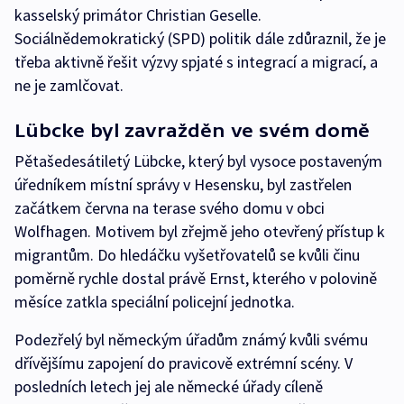
kasselský primátor Christian Geselle.
Sociálnědemokratický (SPD) politik dále zdůraznil, že je
třeba aktivně řešit výzvy spjaté s integrací a migrací, a
ne je zamlčovat.
Lübcke byl zavražděn ve svém domě
Pětašedesátiletý Lübcke, který byl vysoce postaveným
úředníkem místní správy v Hesensku, byl zastřelen
začátkem června na terase svého domu v obci
Wolfhagen. Motivem byl zřejmě jeho otevřený přístup k
migrantům. Do hledáčku vyšetřovatelů se kvůli činu
poměrně rychle dostal právě Ernst, kterého v polovině
měsíce zatkla speciální policejní jednotka.
Podezřelý byl německým úřadům známý kvůli svému
dřívějšímu zapojení do pravicově extrémní scény. V
posledních letech jej ale německé úřady cíleně