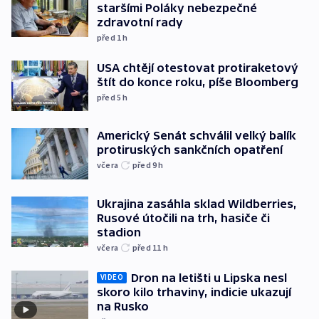
staršími Poláky nebezpečné
zdravotní rady
před 1
h
USA chtějí otestovat protiraketový
štít do konce roku, píše Bloomberg
před 5
h
Americký Senát schválil velký balík
protiruských sankčních opatření
včera
před 9
h
Ukrajina zasáhla sklad Wildberries,
Rusové útočili na trh, hasiče či
stadion
včera
před 11
h
Dron na letišti u Lipska nesl
VIDEO
skoro kilo trhaviny, indicie ukazují
na Rusko