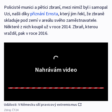
Policisté munici a pětici zbraní, mezi nimiž byl i samopal
Uzi, našli díky
přiznání Ernsta
, který jim řekl, že zbraně
skladuje pod zemí v areálu svého zaměstnavatele.
Některé z nich koupil už v roce 2014. Zbraň, kterou
vraždil, pak v roce 2016.
Nahrávám video
Události: V Německu sílí pravicový extremismus
Zdroj:
ČT24