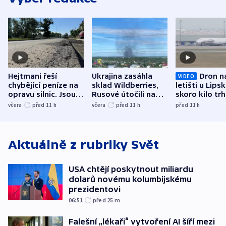
Hejtmani řeší
Ukrajina zasáhla
Dron n
VIDEO
chybějící peníze na
sklad Wildberries,
letišti u Lips
opravu silnic. Jsou
Rusové útočili na
skoro kilo trh
nenárokové, namítá
trh, hasiče či
indicie ukazuj
včera
před 11
h
včera
před 11
h
před 11
h
ministerstvo
stadion
Rusko
Aktuálně z rubriky
Svět
USA chtějí poskytnout miliardu
dolarů novému kolumbijskému
prezidentovi
06:51
před 25
m
Falešní „lékaři“ vytvoření AI šíří mezi