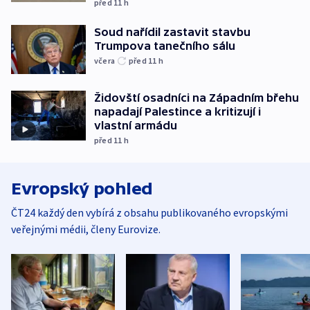
před 11
h
Soud nařídil zastavit stavbu
Trumpova tanečního sálu
včera
před 11
h
Židovští osadníci na Západním břehu
napadají Palestince a kritizují i
vlastní armádu
před 11
h
Evropský pohled
ČT24 každý den vybírá z obsahu publikovaného evropskými
veřejnými médii, členy Eurovize.