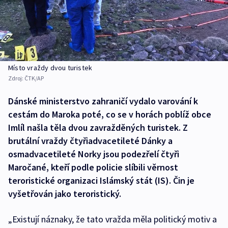
Místo vraždy dvou turistek
Zdroj:
ČTK/AP
Dánské ministerstvo zahraničí vydalo varování k
cestám do Maroka poté, co se v horách poblíž obce
Imlíl našla těla dvou zavražděných turistek. Z
brutální vraždy čtyřiadvacetileté Dánky a
osmadvacetileté Norky jsou podezřelí čtyři
Maročané, kteří podle policie slíbili věrnost
teroristické organizaci Islámský stát (IS). Čin je
vyšetřován jako teroristický.
„Existují náznaky, že tato vražda měla politický motiv a