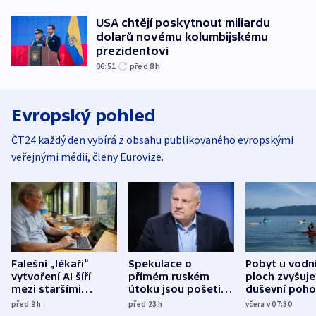
USA chtějí poskytnout miliardu
dolarů novému kolumbijskému
prezidentovi
06:51
před 8
h
Evropský pohled
ČT24 každý den vybírá z obsahu publikovaného evropskými
veřejnými médii, členy Eurovize.
Falešní „lékaři“
Spekulace o
Pobyt u vodn
vytvoření AI šíří
přímém ruském
ploch zvyšuje
mezi staršími
útoku jsou pošetilé,
duševní poho
Poláky nebezpečné
míní estonský
ukázala
před 9
h
před 23
h
včera v 07:30
zdravotní rady
bezpečnostní
mezinárodní 