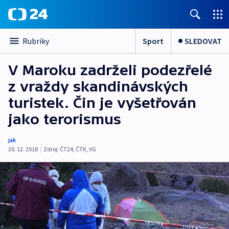
Sport
SLEDOVAT
Rubriky
V Maroku zadrželi podezřelé
z vraždy skandinávských
turistek. Čin je vyšetřován
jako terorismus
jak
20. 12. 2018
|
Zdroj:
ČT24
,
ČTK
,
VG