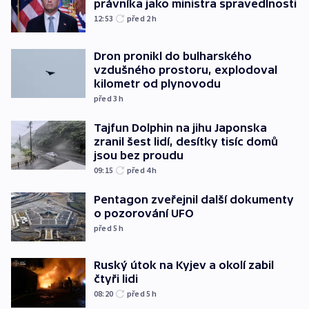
právníka jako ministra spravedlnosti
12:53
před 2
h
Dron pronikl do bulharského
vzdušného prostoru, explodoval
kilometr od plynovodu
před 3
h
Tajfun Dolphin na jihu Japonska
zranil šest lidí, desítky tisíc domů
jsou bez proudu
09:15
před 4
h
Pentagon zveřejnil další dokumenty
o pozorování UFO
před 5
h
Ruský útok na Kyjev a okolí zabil
čtyři lidi
08:20
před 5
h