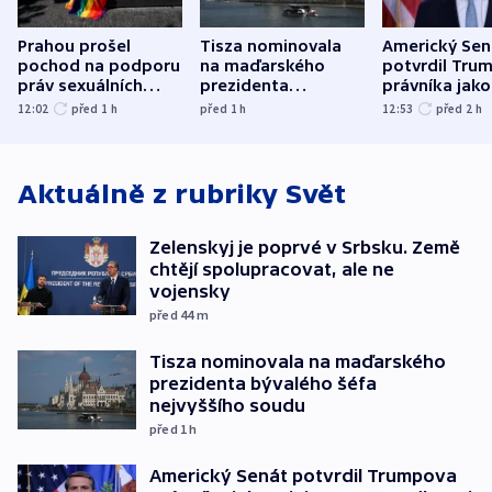
Prahou prošel
Tisza nominovala
Americký Sen
pochod na podporu
na maďarského
potvrdil Tru
práv sexuálních
prezidenta
právníka jako
menšin
bývalého šéfa
ministra
12:02
před 1
h
před 1
h
12:53
před 2
h
nejvyššího soudu
spravedlnost
Aktuálně z rubriky
Svět
Zelenskyj je poprvé v Srbsku. Země
chtějí spolupracovat, ale ne
vojensky
před 44
m
Tisza nominovala na maďarského
prezidenta bývalého šéfa
nejvyššího soudu
před 1
h
Americký Senát potvrdil Trumpova