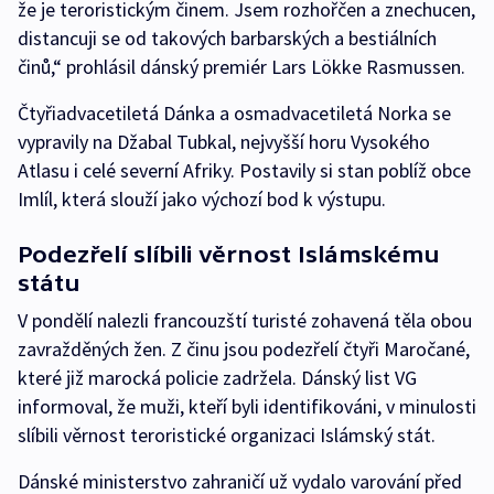
že je teroristickým činem. Jsem rozhořčen a znechucen,
distancuji se od takových barbarských a bestiálních
činů,“ prohlásil dánský premiér Lars Lökke Rasmussen.
Čtyřiadvacetiletá Dánka a osmadvacetiletá Norka se
vypravily na Džabal Tubkal, nejvyšší horu Vysokého
Atlasu i celé severní Afriky. Postavily si stan poblíž obce
Imlíl, která slouží jako výchozí bod k výstupu.
Podezřelí slíbili věrnost Islámskému
státu
V pondělí nalezli francouzští turisté zohavená těla obou
zavražděných žen. Z činu jsou podezřelí čtyři Maročané,
které již marocká policie zadržela. Dánský list VG
informoval, že muži, kteří byli identifikováni, v minulosti
slíbili věrnost teroristické organizaci Islámský stát.
Dánské ministerstvo zahraničí už vydalo varování před