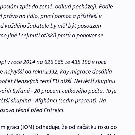
 posláni zpět do země, odkud pocházejí. Podle
 právo na jídlo, první pomoc a přístřeší v
ad každého žadatele by měl být posouzen
o jiné i sejmutí otisků prstů a pohovor se
upl v roce 2014 na 626 065 ze 435 190 v roce
je nejvyšší od roku 1992, kdy migrace dosáhla
počet členských zemí EU nižší. Největší skupinu
vořili Syřané - 20 procent celkového počtu. To je
ětší skupina - Afghánci (sedm procent). Na
osova těsně před Eritrejci.
migraci (IOM) odhaduje, že od začátku roku do