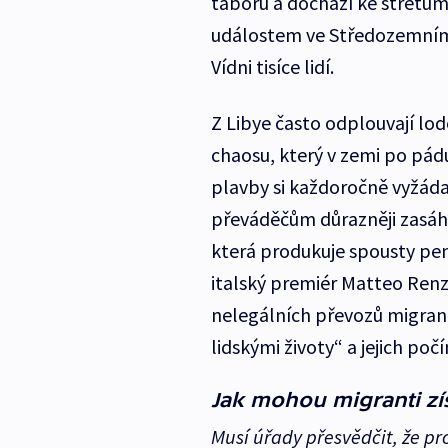
táborů a dochází ke střetům
událostem ve Středozemním 
Vídni tisíce lidí.
Z Libye často odplouvají lod
chaosu, který v zemi po pád
plavby si každoročně vyžádaj
převáděčům důrazněji zasáhn
která produkuje spousty pen
italský premiér Matteo Renz
nelegálních převozů migrantů
lidskými životy“ a jejich poč
Jak mohou migranti zís
Musí úřady přesvědčit, že prc