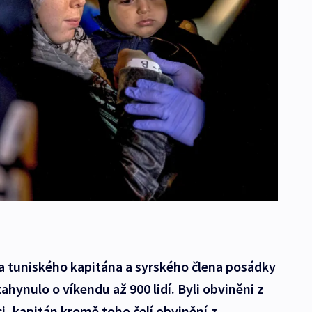
ela tuniského kapitána a syrského člena posádky
zahynulo o víkendu až 900 lidí. Byli obviněni z
i, kapitán kromě toho čelí obvinění z