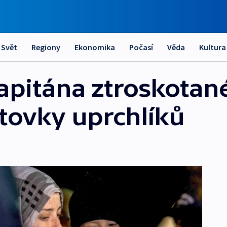
Svět
Regiony
Ekonomika
Počasí
Věda
Kultura
 kapitána ztroskotan
stovky uprchlíků