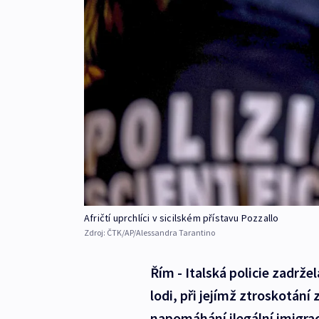
Afričtí uprchlíci v sicilském přístavu Pozzallo
Zdroj:
ČTK/AP/Alessandra Tarantino
Řím - Italská policie zadrž
lodi, při jejímž ztroskotání 
napomáhání ilegální imigrac