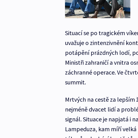
Situací se po tragickém vík
uvažuje o zintenzivnění kon
potápění prázdných lodí, po
Ministři zahraničí a vnitra 
záchranné operace. Ve čtvrt
summit.
Mrtvých na cestě za lepším 
nejméně dvacet lidí a problé
signál. Situace je napjatá i 
Lampeduza, kam míří velká č