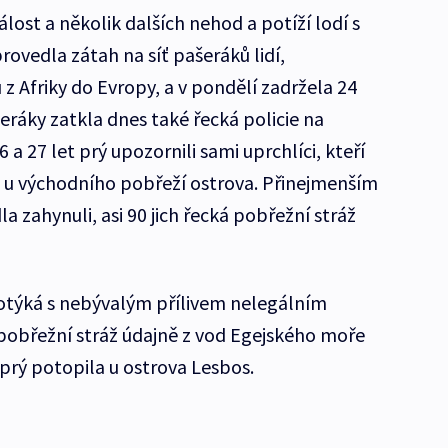
dálost a několik dalších nehod a potíží lodí s
ovedla zátah na síť pašeráků lidí,
 z Afriky do Evropy, a v pondělí zadržela 24
eráky zatkla dnes také řecká policie na
a 27 let prý upozornili sami uprchlíci, kteří
i u východního pobřeží ostrova. Přinejmenším
dla zahynuli, asi 90 jich řecká pobřežní stráž
 potýká s nebývalým přílivem nelegálním
 pobřežní stráž údajně z vod Egejského moře
se prý potopila u ostrova Lesbos.