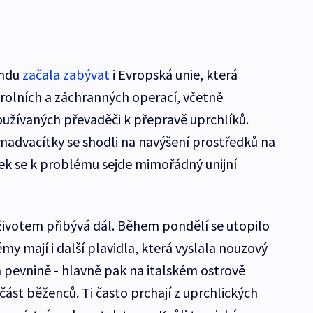
endu
začala zabývat
i Evropská unie, která
trolních a záchranných operací, včetně
užívaných převaděči k přepravě uprchlíků.
osmadvacítky se shodli na navýšení prostředků na
ek se k problému sejde mimořádný unijní
životem přibývá dál. Během pondělí se utopilo
my mají i další plavidla, která vyslala nouzový
na pevnině - hlavně pak na italském ostrově
ást běženců. Ti často prchají z uprchlických