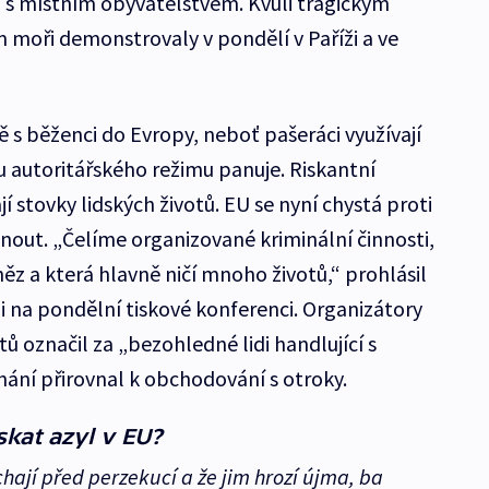
 s místním obyvatelstvem. Kvůli tragickým
moři demonstrovaly v pondělí v Paříži a ve
ě s běženci do Evropy, neboť pašeráci využívají
u autoritářského režimu panuje. Riskantní
í stovky lidských životů. EU se nyní chystá proti
out. „Čelíme organizované kriminální činnosti,
ěz a která hlavně ničí mnoho životů,“ prohlásil
i na pondělní tiskové konferenci. Organizátory
 označil za „bezohledné lidi handlující s
ínání přirovnal k obchodování s otroky.
kat azyl v EU?
hají před perzekucí a že jim hrozí újma, ba