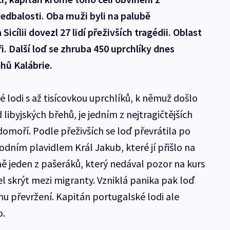
dbalosti. Oba muži byli na palubě
icílii dovezl 27 lidí přeživších tragédii. Oblast
i. Další loď se zhruba 450 uprchlíky dnes
ehů Kalábrie.
 lodi s až tisícovkou uprchlíků, k němuž došlo
libyjských břehů, je jedním z nejtragičtějších
omoří. Podle přeživších se loď převrátila po
dním plavidlem Král Jakub, které jí přišlo na
ně jeden z pašeráků, který nedával pozor na kurs
l skrýt mezi migranty. Vzniklá panika pak loď
mu převržení. Kapitán portugalské lodi ale
o.