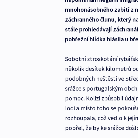
mnohonásobného zabití z ne
záchranného člunu, který na S
stále prohledávají záchranář
pobřežní hlídka hlásila u bř
Sobotní ztroskotání rybářské
několik desítek kilometrů od 
podobných neštěstí ve Střed
srážce s portugalským obcho
pomoc. Kolizi způsobil údaj
lodi a místo toho se pokouše
rozhoupala, což vedlo k její
popřel, že by ke srážce došl