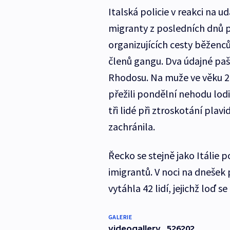
Italská policie v reakci na u
migranty z posledních dnů pr
organizujících cesty běženců
členů gangu. Dva údajné paš
Rhodosu. Na muže ve věku 26 
přežili pondělní nehodu lod
tři lidé při ztroskotání plavi
zachránila.
Řecko se stejně jako Itálie
imigrantů. V noci na dnešek
vytáhla 42 lidí, jejichž loď 
GALERIE
videogallery_526202