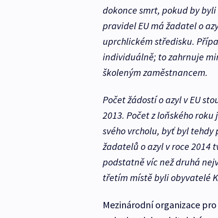
dokonce smrt, pokud by byli
pravidel EU má žadatel o azyl
uprchlickém středisku. Příp
individuálně; to zahrnuje mim
školeným zaměstnancem.
Počet žádostí o azyl v EU sto
2013. Počet z loňského roku 
svého vrcholu, byť byl tehdy 
žadatelů o azyl v roce 2014 t
podstatně víc než druhá nejv
třetím místě byli obyvatelé K
Mezinárodní organizace pro 