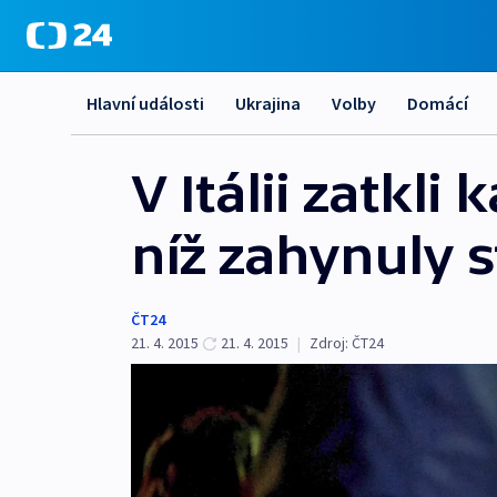
Hlavní události
Ukrajina
Volby
Domácí
V Itálii zatkli
níž zahynuly 
ČT24
21. 4. 2015
21. 4. 2015
|
Zdroj:
ČT24