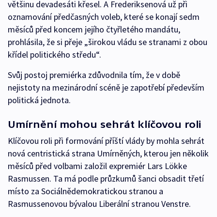
většinu devadesáti křesel. A Frederiksenová už při
oznamování předčasných voleb, které se konají sedm
měsíců před koncem jejího čtyřletého mandátu,
prohlásila, že si přeje „širokou vládu se stranami z obou
křídel politického středu“.
Svůj postoj premiérka zdůvodnila tím, že v době
nejistoty na mezinárodní scéně je zapotřebí především
politická jednota.
Umírnění mohou sehrát klíčovou roli
Klíčovou roli při formování příští vlády by mohla sehrát
nová centristická strana Umírněných, kterou jen několik
měsíců před volbami založil expremiér Lars Lökke
Rasmussen. Ta má podle průzkumů šanci obsadit třetí
místo za Sociálnědemokratickou stranou a
Rasmussenovou bývalou Liberální stranou Venstre.