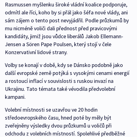
Rasmussen myšlenku široké vládní koalice podporuje,
odmítl ale říci, koho by si přál jako šéfa nové vlády, ani
sám zájem o tento post nevyjádřil. Podle průzkumů by
mu nicméně voliči dali přednost před pravicovými
kandidáty, jimiž jsou vůdce liberálů Jakob Ellemann-
Jensen a Sören Pape Poulsen, který stojí v čele
Konzervativní lidové strany.
Volby se konají v době, kdy se Dánsko podobně jako
další evropské země potýká s vysokými cenami energií
a rostoucí inflací v souvislosti s ruskou invazí na
Ukrajinu. Tato témata také vévodila předvolební
kampani.
Volební místnosti se uzavřou ve 20 hodin
středoevropského času, hned poté by měly být
zveřejněny výsledky dvou průzkumů u voličů při
odchodu z volebních místností. Spolehlivé předběžné