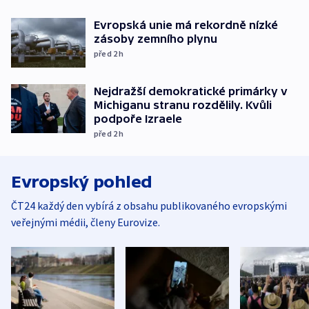
Evropská unie má rekordně nízké
zásoby zemního plynu
před 2
h
Nejdražší demokratické primárky v
Michiganu stranu rozdělily. Kvůli
podpoře Izraele
před 2
h
Evropský pohled
ČT24 každý den vybírá z obsahu publikovaného evropskými
veřejnými médii, členy Eurovize.