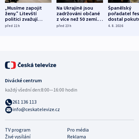
„Musíme zapojit
Na Ukrajině jsou
Španělský
ženy.“ Litevští
zadržováni občané
pořadatel fes
politici zvažují
z více než 50 zemí.
dostal pokut
dohodu o
Bojovali na straně
nekalé prakti
před 22
h
před 23
h
4. 8. 2026
demografii
Ruska
Divácké centrum
každý všední den:
8:00—16:00 hodin
261 136 113
info@ceskatelevize.cz
TV program
Pro média
Živé vysílání
Reklama