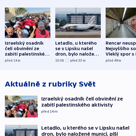
Izraelský osadník
Letadlo, u kterého
Rencar neusp
čelí obvinění ze
se v Lipsku našel
Nejvyššího s
zabití palestinského
dron, bylo naložené
Vleklý spor s
aktivisty
municí, píší média
reklamní plo
před 14
m
10:56
před 33
m
před 49
m
končí
Aktuálně z rubriky
Svět
Izraelský osadník čelí obvinění ze
zabití palestinského aktivisty
před 14
m
Letadlo, u kterého se v Lipsku našel
dron, bylo naložené municí, píší