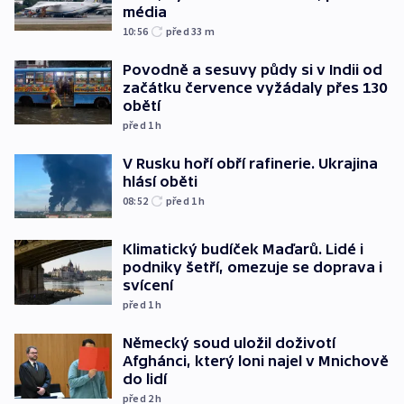
média
10:56
před 33
m
Povodně a sesuvy půdy si v Indii od
začátku července vyžádaly přes 130
obětí
před 1
h
V Rusku hoří obří rafinerie. Ukrajina
hlásí oběti
08:52
před 1
h
Klimatický budíček Maďarů. Lidé i
podniky šetří, omezuje se doprava i
svícení
před 1
h
Německý soud uložil doživotí
Afghánci, který loni najel v Mnichově
do lidí
před 2
h