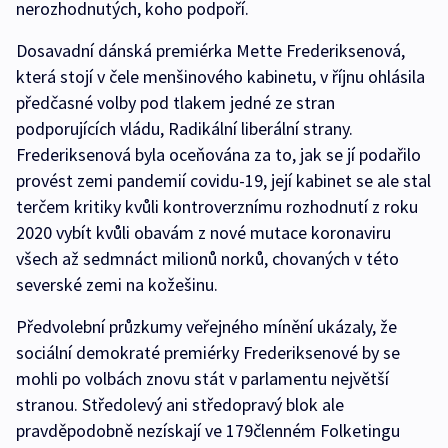
nerozhodnutých, koho podpoří.
Dosavadní dánská premiérka Mette Frederiksenová,
která stojí v čele menšinového kabinetu, v říjnu ohlásila
předčasné volby pod tlakem jedné ze stran
podporujících vládu, Radikální liberální strany.
Frederiksenová byla oceňována za to, jak se jí podařilo
provést zemi pandemií covidu-19, její kabinet se ale stal
terčem kritiky kvůli kontroverznímu rozhodnutí z roku
2020 vybít kvůli obavám z nové mutace koronaviru
všech až sedmnáct milionů norků, chovaných v této
severské zemi na kožešinu.
Předvolební průzkumy veřejného mínění ukázaly, že
sociální demokraté premiérky Frederiksenové by se
mohli po volbách znovu stát v parlamentu největší
stranou. Středolevý ani středopravý blok ale
pravděpodobně nezískají ve 179členném Folketingu