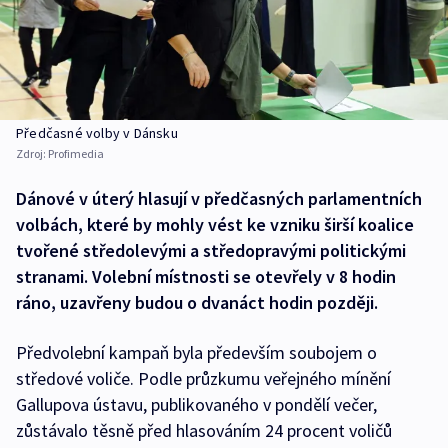
Předčasné volby v Dánsku
Zdroj:
Profimedia
Dánové v úterý hlasují v předčasných parlamentních
volbách, které by mohly vést ke vzniku širší koalice
tvořené středolevými a středopravými politickými
stranami. Volební místnosti se otevřely v 8 hodin
ráno, uzavřeny budou o dvanáct hodin později.
Předvolební kampaň byla především soubojem o
středové voliče. Podle průzkumu veřejného mínění
Gallupova ústavu, publikovaného v pondělí večer,
zůstávalo těsně před hlasováním 24 procent voličů