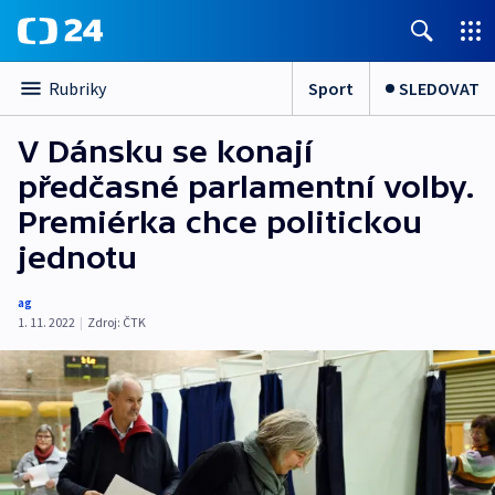
Sport
SLEDOVAT
Rubriky
V Dánsku se konají
předčasné parlamentní volby.
Premiérka chce politickou
jednotu
ag
1. 11. 2022
|
Zdroj:
ČTK