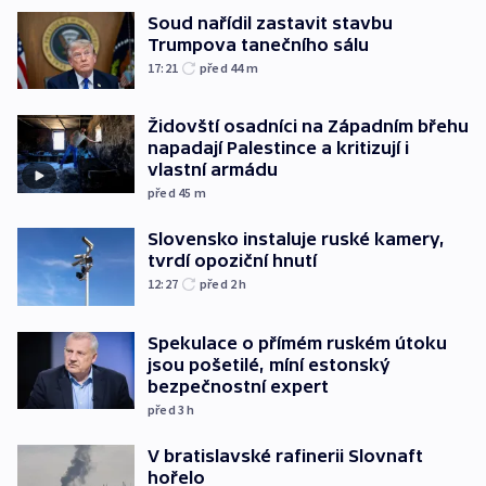
Soud nařídil zastavit stavbu
Trumpova tanečního sálu
17:21
před 44
m
Židovští osadníci na Západním břehu
napadají Palestince a kritizují i
vlastní armádu
před 45
m
Slovensko instaluje ruské kamery,
tvrdí opoziční hnutí
12:27
před 2
h
Spekulace o přímém ruském útoku
jsou pošetilé, míní estonský
bezpečnostní expert
před 3
h
V bratislavské rafinerii Slovnaft
hořelo