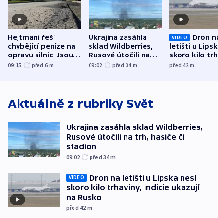
Hejtmani řeší
Ukrajina zasáhla
Dron n
VIDEO
chybějící peníze na
sklad Wildberries,
letišti u Lips
opravu silnic. Jsou
Rusové útočili na
skoro kilo trh
nenárokové, namítá
trh, hasiče či
indicie ukazuj
09:15
před 6
m
09:02
před 34
m
před 42
m
ministerstvo
stadion
Rusko
Aktuálně z rubriky
Svět
Ukrajina zasáhla sklad Wildberries,
Rusové útočili na trh, hasiče či
stadion
09:02
před 34
m
Dron na letišti u Lipska nesl
VIDEO
skoro kilo trhaviny, indicie ukazují
na Rusko
před 42
m