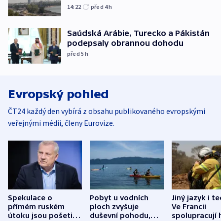
14:22
před 4
h
Saúdská Arábie, Turecko a Pákistán
podepsaly obrannou dohodu
před 5
h
Evropský pohled
ČT24 každý den vybírá z obsahu publikovaného evropskými
veřejnými médii, členy Eurovize.
Spekulace o
Pobyt u vodních
Jiný jazyk i t
přímém ruském
ploch zvyšuje
Ve Francii
útoku jsou pošetilé,
duševní pohodu,
spolupracují h