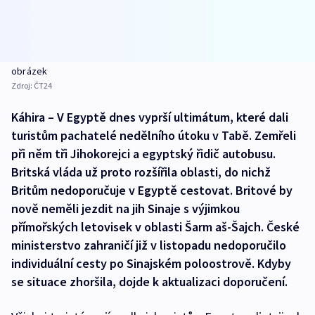
obrázek
Zdroj:
ČT24
Káhira – V Egyptě dnes vyprší ultimátum, které dali
turistům pachatelé nedělního útoku v Tabě. Zemřeli
při něm tři Jihokorejci a egyptský řidič autobusu.
Britská vláda už proto rozšířila oblasti, do nichž
Britům nedoporučuje v Egyptě cestovat. Britové by
nově neměli jezdit na jih Sinaje s výjimkou
přímořských letovisek v oblasti Šarm aš-Šajch. České
ministerstvo zahraničí již v listopadu nedoporučilo
individuální cesty po Sinajském poloostrově. Kdyby
se situace zhoršila, dojde k aktualizaci doporučení.