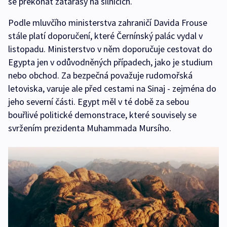
se překonat zátarasy na silnicích.
Podle mluvčího ministerstva zahraničí Davida Frouse
stále platí doporučení, které Černínský palác vydal v
listopadu. Ministerstvo v něm doporučuje cestovat do
Egypta jen v odůvodněných případech, jako je studium
nebo obchod. Za bezpečná považuje rudomořská
letoviska, varuje ale před cestami na Sinaj - zejména do
jeho severní části. Egypt měl v té době za sebou
bouřlivé politické demonstrace, které souvisely se
svržením prezidenta Muhammada Mursího.