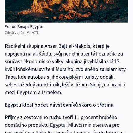
Pohoří Sinaj v Egyptě
Zdroj:
Vojtěch Vlk/ČTK
Radikální skupina Ansar Bajt al-Makdis, která je
napojená na al-Káidu, svůj nedělní atentát označila za
součást ekonomické války. Skupina ji vyhlásila vládě
kvůli loňskému svržení Mursího, zvoleného za islamisty.
Taba, kde autobus s jihokorejskými turisty odpálil
sebevražedný atentátník, leží v Jižním Sinaji, na hranici
mezi Egyptem a Izraelem.
Egyptu klesl počet návštěvníků skoro o třetinu
Příjmy z cestovního ruchu tvoří 11 procent hrubého
domácího produktu Egypta. Mluvčí ministerstva pro
cestovní ruch Raša Azajzíová odhaduje, že do letovisek