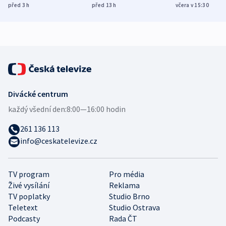
míní estonský
ukázala
různých zemí
před 3
h
před 13
h
včera v 15:30
bezpečnostní
mezinárodní studie
expert
Divácké centrum
každý všední den:
8:00—16:00 hodin
261 136 113
info@ceskatelevize.cz
TV program
Pro média
Živé vysílání
Reklama
TV poplatky
Studio Brno
Teletext
Studio Ostrava
Podcasty
Rada ČT