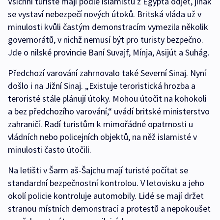
Všichni turisté mají podle islamistů z Egypta odjet, jinak
se vystaví nebezpečí nových útoků. Britská vláda už v
minulosti kvůli častým demonstracím vymezila několik
governorátů, v nichž nemusí být pro turisty bezpečno.
Jde o nilské provincie Baní Suvajf, Mínja, Asijút a Suhág.
Předchozí varování zahrnovalo také Severní Sinaj. Nyní
došlo i na Jižní Sinaj. „Existuje teroristická hrozba a
teroristé stále plánují útoky. Mohou útočit na kohokoli
a bez předchozího varování,“ uvádí britské ministerstvo
zahraničí. Radí turistům k mimořádné opatrnosti u
vládních nebo policejních objektů, na něž islamisté v
minulosti často útočili.
Na letišti v Šarm aš-Šajchu mají turisté počítat se
standardní bezpečnostní kontrolou. V letovisku a jeho
okolí policie kontroluje automobily. Lidé se mají držet
stranou místních demonstrací a protestů a nepokoušet