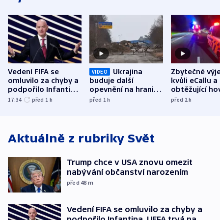
Vedení FIFA se
Ukrajina
Zbytečné výj
VIDEO
omluvilo za chyby a
buduje další
kvůli eCallu a
podpořilo Infantina.
opevnění na hranici
obtěžující ho
UEFA trvá na
s Běloruskem
zdržují záchr
17:34
před 1
h
před 1
h
před 2
h
bojkotu
Aktuálně z rubriky
Svět
Trump chce v USA znovu omezit
nabývání občanství narozením
před 48
m
Vedení FIFA se omluvilo za chyby a
podpořilo Infantina. UEFA trvá na