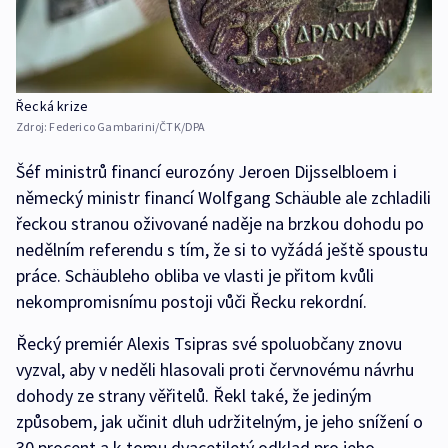
Řecká krize
Zdroj:
Federico Gambarini/ČTK/DPA
Šéf ministrů financí eurozóny Jeroen Dijsselbloem i
německý ministr financí Wolfgang Schäuble ale zchladili
řeckou stranou oživované naděje na brzkou dohodu po
nedělním referendu s tím, že si to vyžádá ještě spoustu
práce. Schäubleho obliba ve vlasti je přitom kvůli
nekompromisnímu postoji vůči Řecku rekordní.
Řecký premiér Alexis Tsipras své spoluobčany znovu
vyzval, aby v neděli hlasovali proti červnovému návrhu
dohody ze strany věřitelů. Řekl také, že jediným
způsobem, jak učinit dluh udržitelným, je jeho snížení o
30 procent a k tomu dvacetiletý odklad pro jeho