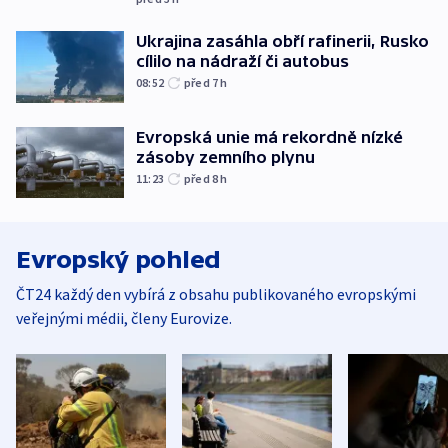
Ukrajina zasáhla obří rafinerii, Rusko
cílilo na nádraží či autobus
08:52
před 7
h
Evropská unie má rekordně nízké
zásoby zemního plynu
11:23
před 8
h
Evropský pohled
ČT24 každý den vybírá z obsahu publikovaného evropskými
veřejnými médii, členy Eurovize.