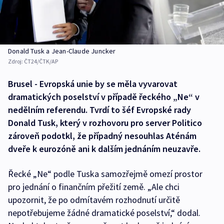
Donald Tusk a Jean-Claude Juncker
Zdroj:
ČT24/ČTK/AP
Brusel - Evropská unie by se měla vyvarovat
dramatických poselství v případě řeckého „Ne“ v
nedělním referendu. Tvrdí to šéf Evropské rady
Donald Tusk, který v rozhovoru pro server Politico
zároveň podotkl, že případný nesouhlas Aténám
dveře k eurozóně ani k dalším jednáním neuzavře.
Řecké „Ne“ podle Tuska samozřejmě omezí prostor
pro jednání o finančním přežití země. „Ale chci
upozornit, že po odmítavém rozhodnutí určitě
nepotřebujeme žádné dramatické poselství,“ dodal.