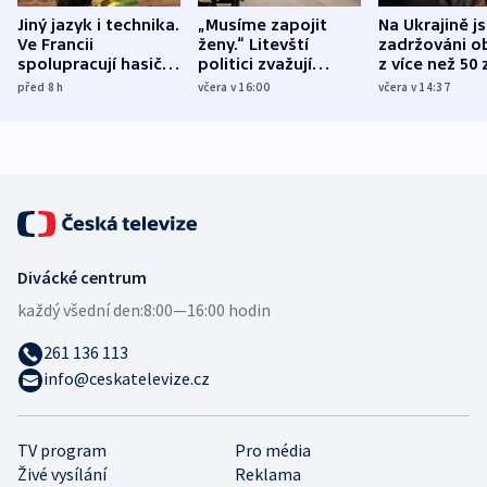
Jiný jazyk i technika.
„Musíme zapojit
Na Ukrajině j
Ve Francii
ženy.“ Litevští
zadržováni o
spolupracují hasiči z
politici zvažují
z více než 50 
různých zemí
dohodu o
Bojovali na s
před 8
h
včera v 16:00
včera v 14:37
demografii
Ruska
Divácké centrum
každý všední den:
8:00—16:00 hodin
261 136 113
info@ceskatelevize.cz
TV program
Pro média
Živé vysílání
Reklama