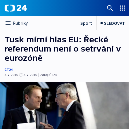
Sport
SLEDOVAT
Rubriky
Tusk mírní hlas EU: Řecké
referendum není o setrvání v
eurozóně
ČT24
4. 7. 2015
3. 7. 2015
|
Zdroj:
ČT24