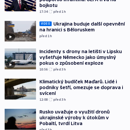
bojkotu
17:34
před 1
h
Ukrajina buduje další opevnění
VIDEO
na hranici s Běloruskem
před 1
h
Incidenty s drony na letišti v Lipsku
vyšetřuje Německo jako úmyslný
pokus o způsobení exploze
10:56
před 3
h
Klimatický budíček Maďarů. Lidé i
podniky šetří, omezuje se doprava i
svícení
12:08
před 3
h
Rusko uvažuje o využití dronů
ukrajinské výroby k útokům v
Pobaltí, tvrdí Litva
před 3
h