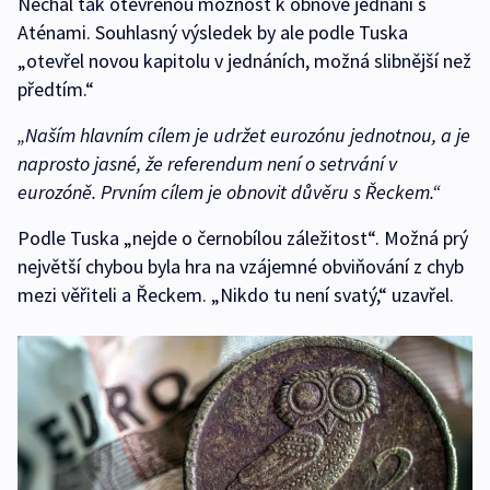
Nechal tak otevřenou možnost k obnově jednání s
Aténami. Souhlasný výsledek by ale podle Tuska
„otevřel novou kapitolu v jednáních, možná slibnější než
předtím.“
„Naším hlavním cílem je udržet eurozónu jednotnou, a je
naprosto jasné, že referendum není o setrvání v
eurozóně. Prvním cílem je obnovit důvěru s Řeckem.“
Podle Tuska „nejde o černobílou záležitost“. Možná prý
největší chybou byla hra na vzájemné obviňování z chyb
mezi věřiteli a Řeckem. „Nikdo tu není svatý,“ uzavřel.