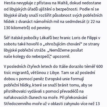
Hestia nevypluje z přístavu na Maltě, dokud nedostane
od libyjských úřadů ujištění o bezpečnosti. Podle ní se
libyjské úřady snaží rozšířit působnost svých pobřežních
hlídek z dvanáct námořních mil na sedmdesát (z 22 na
130 kilometrů) od pevniny.
Šéf italské pobočky Lékařů bez hranic Loris de Filippi v
sobotu také hovořil o „ohrožujícím chování“ ze strany
libyjské pobřežní stráže. „Nemůžeme posílat
naše kolegy do nebezpečí,“ upozornil.
V posledních čtyřech letech do Itálie dorazilo téměř 600
tisíc migrantů, většinou z Libye. Tam se až poslední
dobou s pomocí peněz Evropské unie formují
pobřežní hlídky, které se snaží bránit tomu, aby se
přistěhovalci vydávali s pomocí převaděčů na
nafukovacích člunech na moře. Při překonávání
Středozemního moře už v oblasti zahynulo více než 13