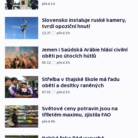
před 1
h
Slovensko instaluje ruské kamery,
tvrdí opoziční hnutí
12:27
před 2
h
Jemen i Saúdská Arábie hlásí civilní
oběti po útocích hútíů
03:12
před 2
h
Střelba v thajské škole má řadu
obětí a desítky raněných
07:33
před 3
h
Světové ceny potravin jsou na
tříletém maximu, zjistila FAO
před 4
h
Italská řeka Pád vysychá