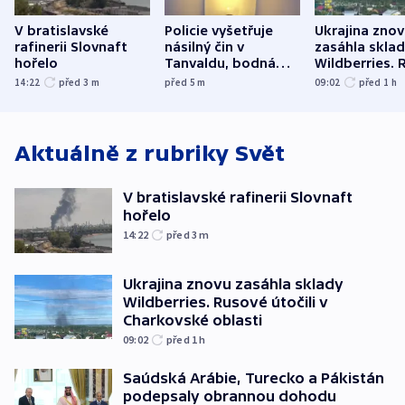
V bratislavské
Policie vyšetřuje
Ukrajina zno
rafinerii Slovnaft
násilný čin v
zasáhla skla
hořelo
Tanvaldu, bodná
Wildberries. 
zranění při něm
útočili v Cha
14:22
před 3
m
před 5
m
09:02
před 1
h
utrpěli tři lidé
oblasti
Aktuálně z rubriky
Svět
V bratislavské rafinerii Slovnaft
hořelo
14:22
před 3
m
Ukrajina znovu zasáhla sklady
Wildberries. Rusové útočili v
Charkovské oblasti
09:02
před 1
h
Saúdská Arábie, Turecko a Pákistán
podepsaly obrannou dohodu