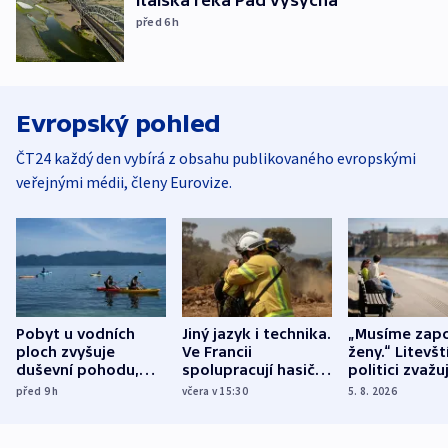
před 6
h
Evropský pohled
ČT24 každý den vybírá z obsahu publikovaného evropskými
veřejnými médii, členy Eurovize.
Pobyt u vodních
Jiný jazyk i technika.
„Musíme zapo
ploch zvyšuje
Ve Francii
ženy.“ Litevšt
duševní pohodu,
spolupracují hasiči z
politici zvažuj
ukázala
různých zemí
dohodu o
před 9
h
včera v 15:30
5. 8. 2026
mezinárodní studie
demografii