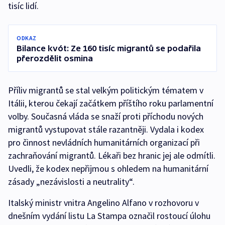
tisíc lidí.
ODKAZ
Bilance kvót: Ze 160 tisíc migrantů se podařila
přerozdělit osmina
Příliv migrantů se stal velkým politickým tématem v
Itálii, kterou čekají začátkem příštího roku parlamentní
volby. Současná vláda se snaží proti příchodu nových
migrantů vystupovat stále razantněji. Vydala i kodex
pro činnost nevládních humanitárních organizací při
zachraňování migrantů. Lékaři bez hranic jej ale odmítli.
Uvedli, že kodex nepřijmou s ohledem na humanitární
zásady „nezávislosti a neutrality“.
Italský ministr vnitra Angelino Alfano v rozhovoru v
dnešním vydání listu La Stampa označil rostoucí úlohu