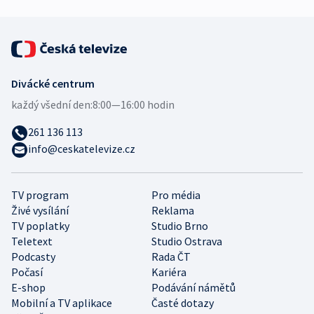
Divácké centrum
každý všední den:
8:00—16:00 hodin
261 136 113
info@ceskatelevize.cz
TV program
Pro média
Živé vysílání
Reklama
TV poplatky
Studio Brno
Teletext
Studio Ostrava
Podcasty
Rada ČT
Počasí
Kariéra
E-shop
Podávání námětů
Mobilní a TV aplikace
Časté dotazy