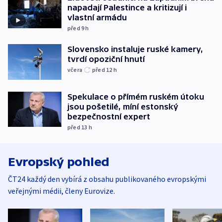
napadají Palestince a kritizují i
vlastní armádu
před 9
h
Slovensko instaluje ruské kamery,
tvrdí opoziční hnutí
včera
před 12
h
Spekulace o přímém ruském útoku
jsou pošetilé, míní estonský
bezpečnostní expert
před 13
h
Evropský pohled
ČT24 každý den vybírá z obsahu publikovaného evropskými
veřejnými médii, členy Eurovize.