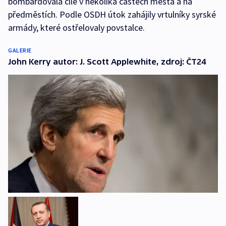
bombardovala cíle v několika částech města a na
předměstích. Podle OSDH útok zahájily vrtulníky syrské
armády, které ostřelovaly povstalce.
GALERIE
John Kerry autor: J. Scott Applewhite, zdroj: ČT24