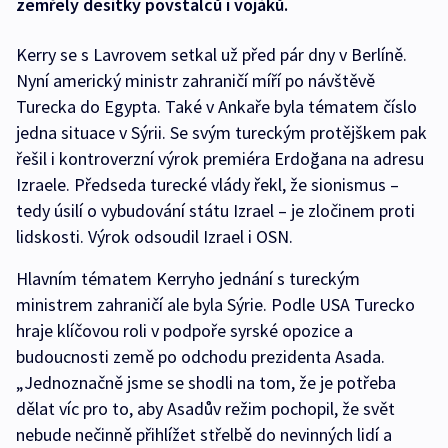
zemřely desítky povstalců i vojáků.
Kerry se s Lavrovem setkal už před pár dny v Berlíně.
Nyní americký ministr zahraničí míří po návštěvě
Turecka do Egypta. Také v Ankaře byla tématem číslo
jedna situace v Sýrii. Se svým tureckým protějškem pak
řešil i kontroverzní výrok premiéra Erdoğana na adresu
Izraele. Předseda turecké vlády řekl, že sionismus –
tedy úsilí o vybudování státu Izrael – je zločinem proti
lidskosti. Výrok odsoudil Izrael i OSN.
Hlavním tématem Kerryho jednání s tureckým
ministrem zahraničí ale byla Sýrie. Podle USA Turecko
hraje klíčovou roli v podpoře syrské opozice a
budoucnosti země po odchodu prezidenta Asada.
„Jednoznačně jsme se shodli na tom, že je potřeba
dělat víc pro to, aby Asadův režim pochopil, že svět
nebude nečinně přihlížet střelbě do nevinných lidí a