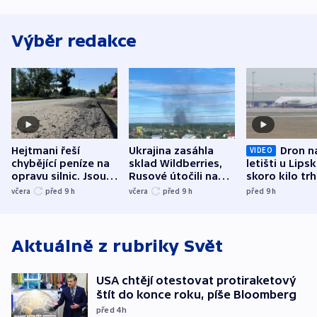
Výběr redakce
Hejtmani řeší
Ukrajina zasáhla
Dron n
VIDEO
chybějící peníze na
sklad Wildberries,
letišti u Lips
opravu silnic. Jsou
Rusové útočili na
skoro kilo trh
nenárokové, namítá
trh, hasiče či
indicie ukazuj
včera
před 9
h
včera
před 9
h
před 9
h
ministerstvo
stadion
Rusko
Aktuálně z rubriky
Svět
USA chtějí otestovat protiraketový
štít do konce roku, píše Bloomberg
před 4
h