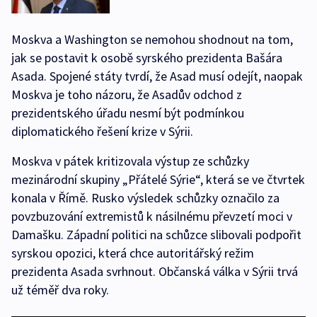
Moskva a Washington se nemohou shodnout na tom,
jak se postavit k osobě syrského prezidenta Bašára
Asada. Spojené státy tvrdí, že Asad musí odejít, naopak
Moskva je toho názoru, že Asadův odchod z
prezidentského úřadu nesmí být podmínkou
diplomatického řešení krize v Sýrii.
Moskva v pátek kritizovala výstup ze schůzky
mezinárodní skupiny „Přátelé Sýrie“, která se ve čtvrtek
konala v Římě. Rusko výsledek schůzky označilo za
povzbuzování extremistů k násilnému převzetí moci v
Damašku. Západní politici na schůzce slibovali podpořit
syrskou opozici, která chce autoritářský režim
prezidenta Asada svrhnout. Občanská válka v Sýrii trvá
už téměř dva roky.