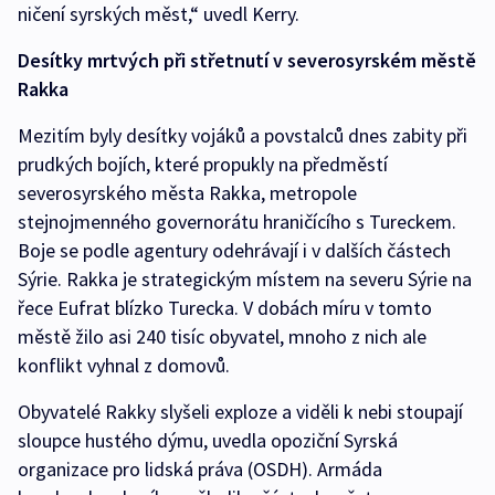
ničení syrských měst,“ uvedl Kerry.
Desítky mrtvých při střetnutí v severosyrském městě
Rakka
Mezitím byly desítky vojáků a povstalců dnes zabity při
prudkých bojích, které propukly na předměstí
severosyrského města Rakka, metropole
stejnojmenného governorátu hraničícího s Tureckem.
Boje se podle agentury odehrávají i v dalších částech
Sýrie. Rakka je strategickým místem na severu Sýrie na
řece Eufrat blízko Turecka. V dobách míru v tomto
městě žilo asi 240 tisíc obyvatel, mnoho z nich ale
konflikt vyhnal z domovů.
Obyvatelé Rakky slyšeli exploze a viděli k nebi stoupají
sloupce hustého dýmu, uvedla opoziční Syrská
organizace pro lidská práva (OSDH). Armáda