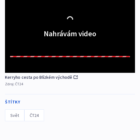
Nahrávám video
Kerryho cesta po Blízkém východě
Zdroj:
ČT24
ŠTÍTKY
Svět
ČT24