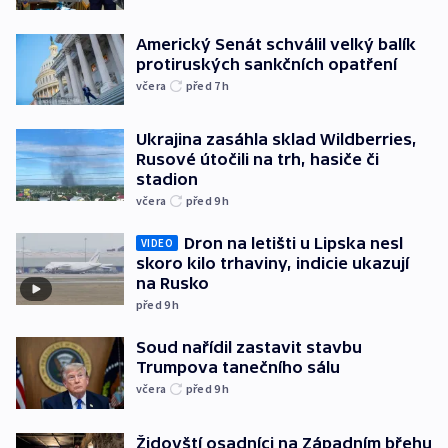
Americký Senát schválil velký balík
protiruských sankčních opatření
včera
před 7
h
Ukrajina zasáhla sklad Wildberries,
Rusové útočili na trh, hasiče či
stadion
včera
před 9
h
Dron na letišti u Lipska nesl
VIDEO
skoro kilo trhaviny, indicie ukazují
na Rusko
před 9
h
Soud nařídil zastavit stavbu
Trumpova tanečního sálu
včera
před 9
h
Židovští osadníci na Západním břehu