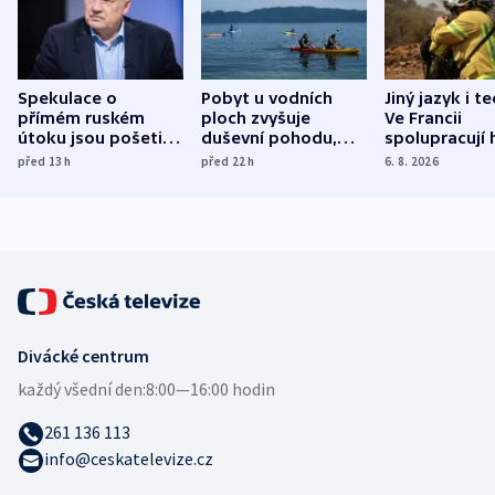
Spekulace o
Pobyt u vodních
Jiný jazyk i t
přímém ruském
ploch zvyšuje
Ve Francii
útoku jsou pošetilé,
duševní pohodu,
spolupracují h
míní estonský
ukázala
různých zemí
před 13
h
před 22
h
6. 8. 2026
bezpečnostní
mezinárodní studie
expert
Divácké centrum
každý všední den:
8:00—16:00 hodin
261 136 113
info@ceskatelevize.cz