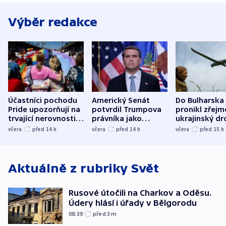
Výběr redakce
Účastníci pochodu
Americký Senát
Do Bulharska
Pride upozorňují na
potvrdil Trumpova
pronikl zřejm
trvající nerovnosti i
právníka jako
ukrajinský dr
společenskou
ministra
explodoval k
včera
před 14
h
včera
před 14
h
včera
před 15
h
atmosféru
spravedlnosti
od plynovod
Aktuálně z rubriky
Svět
Rusové útočili na Charkov a Oděsu.
Údery hlásí i úřady v Bělgorodu
08:39
před 3
m