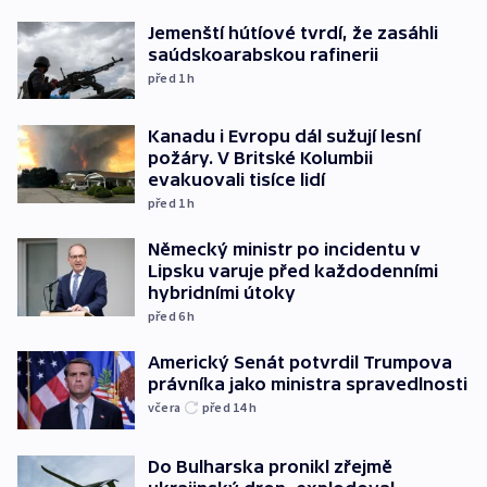
Jemenští hútíové tvrdí, že zasáhli
saúdskoarabskou rafinerii
před 1
h
Kanadu i Evropu dál sužují lesní
požáry. V Britské Kolumbii
evakuovali tisíce lidí
před 1
h
Německý ministr po incidentu v
Lipsku varuje před každodenními
hybridními útoky
před 6
h
Americký Senát potvrdil Trumpova
právníka jako ministra spravedlnosti
včera
před 14
h
Do Bulharska pronikl zřejmě