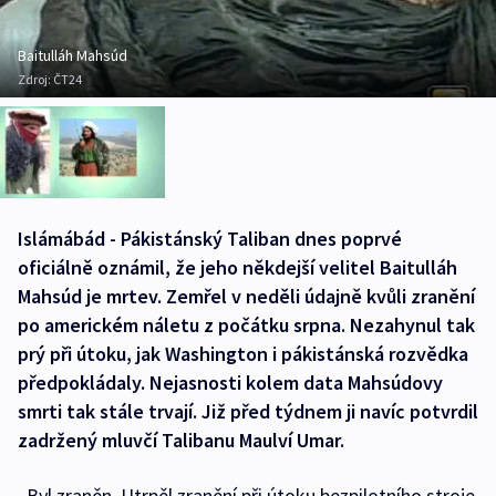
Baitulláh Mahsúd
Zdroj:
ČT24
Islámábád - Pákistánský Taliban dnes poprvé
oficiálně oznámil, že jeho někdejší velitel Baitulláh
Mahsúd je mrtev. Zemřel v neděli údajně kvůli zranění
po americkém náletu z počátku srpna. Nezahynul tak
prý při útoku, jak Washington i pákistánská rozvědka
předpokládaly. Nejasnosti kolem data Mahsúdovy
smrti tak stále trvají. Již před týdnem ji navíc potvrdil
zadržený mluvčí Talibanu Maulví Umar.
„Byl zraněn. Utrpěl zranění při útoku bezpilotního stroje