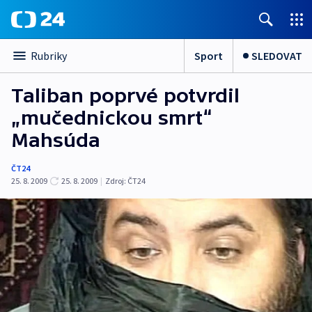
Sport
SLEDOVAT
Rubriky
Taliban poprvé potvrdil
„mučednickou smrt“
Mahsúda
ČT24
25. 8. 2009
25. 8. 2009
|
Zdroj:
ČT24