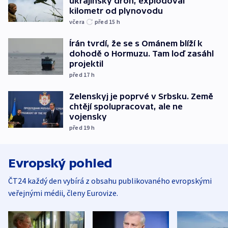
ukrajinský dron, explodoval
kilometr od plynovodu
včera
před 15
h
Írán tvrdí, že se s Ománem blíží k
dohodě o Hormuzu. Tam loď zasáhl
projektil
před 17
h
Zelenskyj je poprvé v Srbsku. Země
chtějí spolupracovat, ale ne
vojensky
před 19
h
Evropský pohled
ČT24 každý den vybírá z obsahu publikovaného evropskými
veřejnými médii, členy Eurovize.