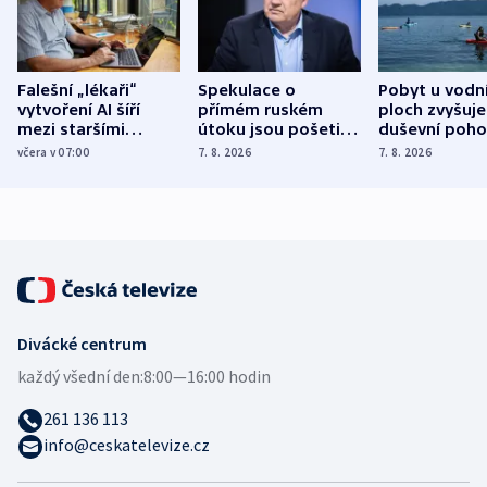
Falešní „lékaři“
Spekulace o
Pobyt u vodn
vytvoření AI šíří
přímém ruském
ploch zvyšuje
mezi staršími
útoku jsou pošetilé,
duševní poho
Poláky nebezpečné
míní estonský
ukázala
včera v 07:00
7. 8. 2026
7. 8. 2026
zdravotní rady
bezpečnostní
mezinárodní 
expert
Divácké centrum
každý všední den:
8:00—16:00 hodin
261 136 113
info@ceskatelevize.cz