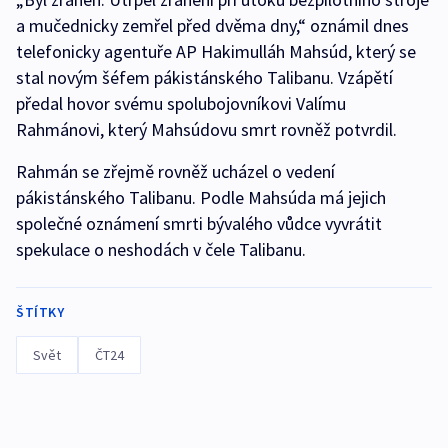
a mučednicky zemřel před dvěma dny,“ oznámil dnes
telefonicky agentuře AP Hakimulláh Mahsúd, který se
stal novým šéfem pákistánského Talibanu. Vzápětí
předal hovor svému spolubojovníkovi Valímu
Rahmánovi, který Mahsúdovu smrt rovněž potvrdil.
Rahmán se zřejmě rovněž ucházel o vedení
pákistánského Talibanu. Podle Mahsúda má jejich
společné oznámení smrti bývalého vůdce vyvrátit
spekulace o neshodách v čele Talibanu.
ŠTÍTKY
Svět
ČT24