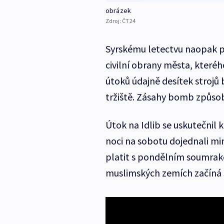
obrázek
Zdroj:
ČT24
Syrskému letectvu naopak př
civilní obrany města, které
útoků údajně desítek strojů 
tržiště. Zásahy bomb způso
Útok na Idlib se uskutečnil 
noci na sobotu dojednali min
platit s pondělním soumrakem
muslimských zemích začíná 