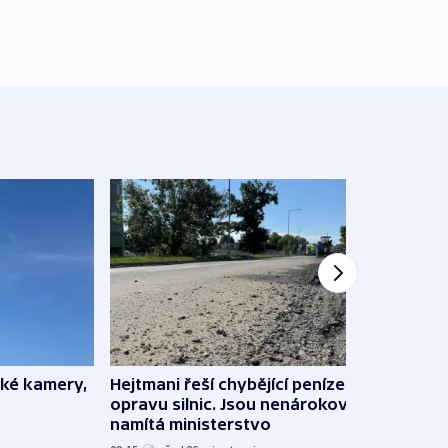
ské kamery,
Hejtmani řeší chybějící peníze na
Virtu
opravu silnic. Jsou nenárokové,
Lékař
namítá ministerstvo
česk