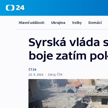
Hlavní události
Ukrajina
Volby
Domácí
Syrská vláda 
boje zatím po
ČT24
10. 9. 2016
|
Zdroj:
ČTK