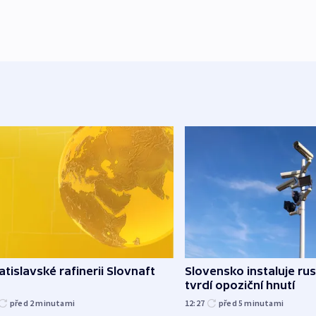
atislavské rafinerii Slovnaft
Slovensko instaluje ru
tvrdí opoziční hnutí
před 2
minutami
12:27
před 5
minutami