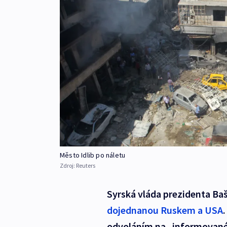
Město Idlib po náletu
Zdroj:
Reuters
Syrská vláda prezidenta Baš
dojednanou Ruskem a USA
odvoláním na „informované z