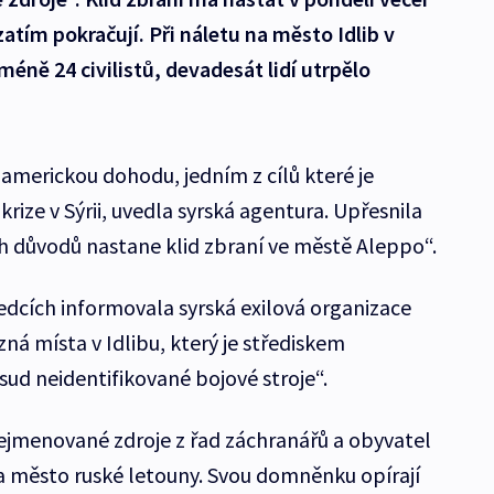
atím pokračují. Při náletu na město Idlib v
jméně 24 civilistů, devadesát lidí utrpělo
-americkou dohodu, jedním z cílů které je
rize v Sýrii, uvedla syrská agentura. Upřesnila
h důvodů nastane klid zbraní ve městě Aleppo“.
ledcích informovala syrská exilová organizace
zná místa v Idlibu, který je střediskem
sud neidentifikované bojové stroje“.
ejmenované zdroje z řad záchranářů a obyvatel
na město ruské letouny. Svou domněnku opírají