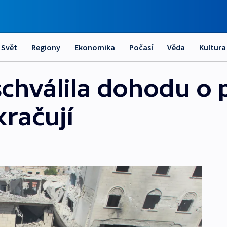
Svět
Regiony
Ekonomika
Počasí
Věda
Kultura
schválila dohodu o 
kračují