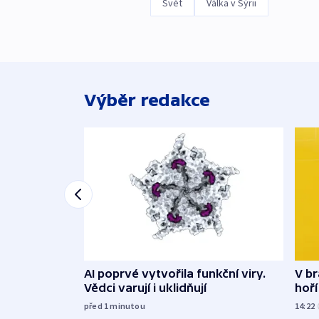
Svět
Válka v Sýrii
Výběr redakce
AI poprvé vytvořila funkční viry.
V br
Vědci varují i uklidňují
hoří
před 1
minutou
14:22