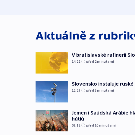
Aktuálně z rubri
V bratislavské rafinerii Sl
14:22
před 2
minutami
Slovensko instaluje ruské 
12:27
před 5
minutami
Jemen i Saúdská Arábie hlá
hútíů
03:12
před 10
minutami