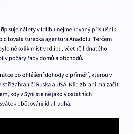
ipisuje nálety v Idlibu nejmenovaný příslušník
ho citovala turecká agentura Anadolu. Terčem
bylo několik míst v Idlibu, včetně lidnatého
bily požáry řady domů a obchodů.
krátce po ohlášení dohody o příměří, kterou v
istři zahraničí Ruska a USA. Klid zbraní má začít
, kdy v Sýrii stejně jako v ostatních
svátek obětování íd al-adhá.