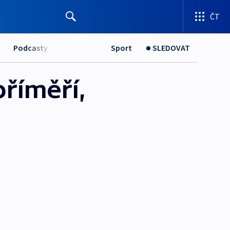
ČT
Podcasty
Sport
SLEDOVAT
příměří,