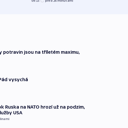
09:15
před 26
minutami
před 1
 potravin jsou na tříletém maximu,
 Pád vysychá
k Ruska na NATO hrozí už na podzim,
služby USA
dinami