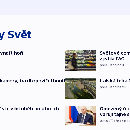
ky
Svět
ovnaft hoří
Světové ceny
zjistila FAO
před 1
hodinou
Italská řeka
kamery, tvrdí opoziční hnutí
před 3
hodinami
Omezený úto
sí civilní oběti po útocích
varují tajné 
09:05
před 5
ho