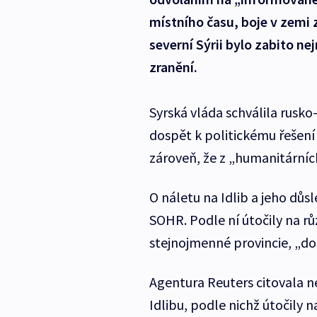
místního času, boje v zemi z
severní Sýrii bylo zabito ne
zranění.
Syrská vláda schválila rusko
dospět k politickému řešení k
zároveň, že z „humanitárníc
O náletu na Idlib a jeho důs
SOHR. Podle ní útočily na rů
stejnojmenné provincie, „do
Agentura Reuters citovala n
Idlibu, podle nichž útočily 