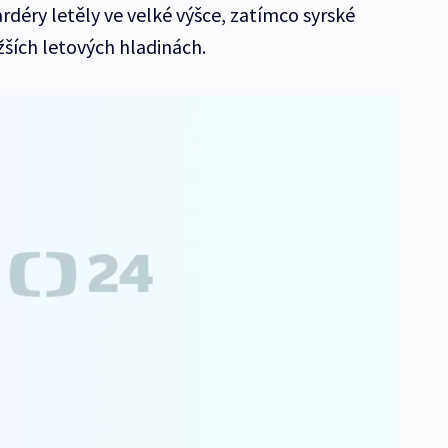
rdéry letěly ve velké výšce, zatímco syrské
ižších letových hladinách.