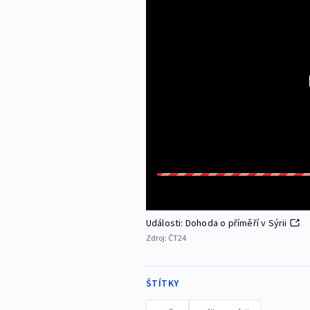
Události: Dohoda o příměří v Sýrii
Zdroj:
ČT24
ŠTÍTKY