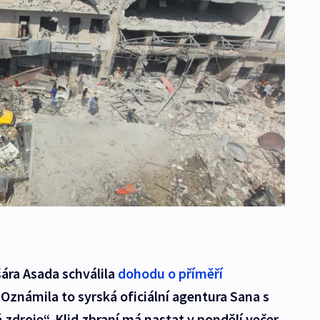
ára Asada schválila
dohodu o příměří
. Oznámila to syrská oficiální agentura Sana s
droje“. Klid zbraní má nastat v pondělí večer