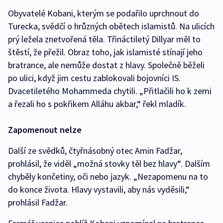
Obyvatelé Kobani, kterým se podařilo uprchnout do
Turecka, svědčí o hrůzných obětech islamistů. Na ulicích
prý ležela znetvořená těla. Třináctiletý Dillyar měl to
štěstí, že přežil. Obraz toho, jak islamisté stínají jeho
bratrance, ale nemůže dostat z hlavy. Společně běželi
po ulici, když jim cestu zablokovali bojovníci IS.
Dvacetiletého Mohammeda chytili. „Přitlačili ho k zemi
a řezali ho s pokřikem Alláhu akbar,“ řekl mladík.
Zapomenout nelze
Další ze svědků, čtyřnásobný otec Amin Fadžar,
prohlásil, že viděl „možná stovky těl bez hlavy“. Dalším
chyběly končetiny, oči nebo jazyk. „Nezapomenu na to
do konce života. Hlavy vystavili, aby nás vyděsili,“
prohlásil Fadžar.