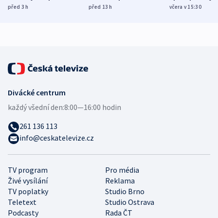
míní estonský
ukázala
různých zemí
před 3
h
před 13
h
včera v 15:30
bezpečnostní
mezinárodní studie
expert
Divácké centrum
každý všední den:
8:00—16:00 hodin
261 136 113
info@ceskatelevize.cz
TV program
Pro média
Živé vysílání
Reklama
TV poplatky
Studio Brno
Teletext
Studio Ostrava
Podcasty
Rada ČT