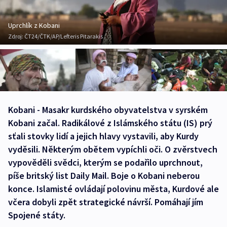
Uprchlík z Kobani
Zdroj:
ČT24/ČTK/AP/Lefteris Pitarakis
Kobani - Masakr kurdského obyvatelstva v syrském
Kobani začal. Radikálové z Islámského státu (IS) prý
sťali stovky lidí a jejich hlavy vystavili, aby Kurdy
vyděsili. Některým obětem vypíchli oči. O zvěrstvech
vypověděli svědci, kterým se podařilo uprchnout,
píše britský list Daily Mail. Boje o Kobani neberou
konce. Islamisté ovládají polovinu města, Kurdové ale
včera dobyli zpět strategické návrší. Pomáhají jím
Spojené státy.