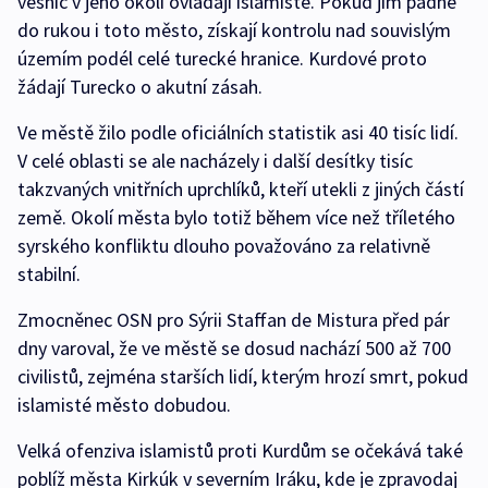
vesnic v jeho okolí ovládají islamisté. Pokud jim padne
do rukou i toto město, získají kontrolu nad souvislým
územím podél celé turecké hranice. Kurdové proto
žádají Turecko o akutní zásah.
Ve městě žilo podle oficiálních statistik asi 40 tisíc lidí.
V celé oblasti se ale nacházely i další desítky tisíc
takzvaných vnitřních uprchlíků, kteří utekli z jiných částí
země. Okolí města bylo totiž během více než tříletého
syrského konfliktu dlouho považováno za relativně
stabilní.
Zmocněnec OSN pro Sýrii Staffan de Mistura před pár
dny varoval, že ve městě se dosud nachází 500 až 700
civilistů, zejména starších lidí, kterým hrozí smrt, pokud
islamisté město dobudou.
Velká ofenziva islamistů proti Kurdům se očekává také
poblíž města Kirkúk v severním Iráku, kde je zpravodaj