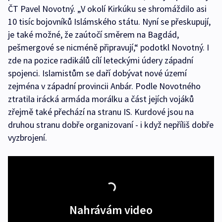
ČT Pavel Novotný. „V okolí Kirkúku se shromáždilo asi
10 tisíc bojovníků Islámského státu. Nyní se přeskupují,
je také možné, že zaútočí směrem na Bagdád,
pešmergové se nicméně připravují,“ podotkl Novotný. I
zde na pozice radikálů cílí leteckými údery západní
spojenci. Islamistům se daří dobývat nové území
zejména v západní provincii Anbár. Podle Novotného
ztratila irácká armáda morálku a část jejích vojáků
zřejmě také přechází na stranu IS. Kurdové jsou na
druhou stranu dobře organizovaní - i když nepříliš dobře
vyzbrojení.
Nahrávám video