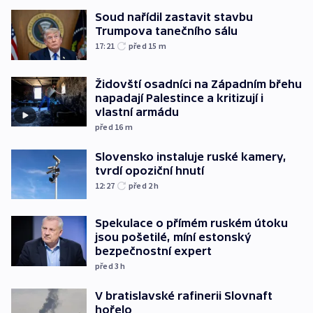
Soud nařídil zastavit stavbu
Trumpova tanečního sálu
17:21
před 15
m
Židovští osadníci na Západním břehu
napadají Palestince a kritizují i
vlastní armádu
před 16
m
Slovensko instaluje ruské kamery,
tvrdí opoziční hnutí
12:27
před 2
h
Spekulace o přímém ruském útoku
jsou pošetilé, míní estonský
bezpečnostní expert
před 3
h
V bratislavské rafinerii Slovnaft
hořelo