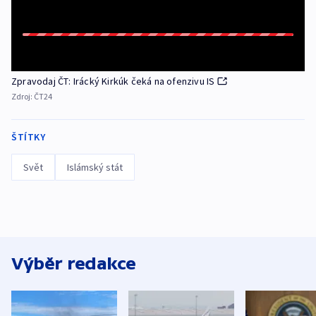
Zpravodaj ČT: Irácký Kirkúk čeká na ofenzivu IS
Zdroj:
ČT24
ŠTÍTKY
Svět
Islámský stát
Výběr redakce