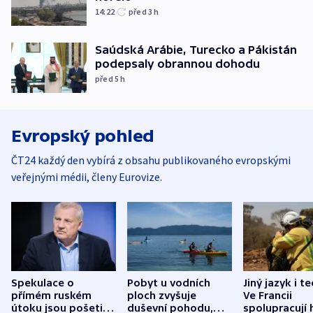
14:22
před 3
h
Saúdská Arábie, Turecko a Pákistán
podepsaly obrannou dohodu
před 5
h
Evropský pohled
ČT24 každý den vybírá z obsahu publikovaného evropskými
veřejnými médii, členy Eurovize.
Spekulace o
Pobyt u vodních
Jiný jazyk i t
přímém ruském
ploch zvyšuje
Ve Francii
útoku jsou pošetilé,
duševní pohodu,
spolupracují h