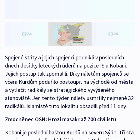
Spojené státy a jejich spojenci podnikli v posledních
dnech desítky leteckých úderů na pozice IS u Kobani.
Jejich postup tak zpomalili. Díky náletům spojenců se
včera Kurdům podařilo postoupit na východě od města
a vytlačit radikály ze strategického vyvýšeného
stanoviště. Jen tento týden nálety usmrtily nejméně 32
radikálů. Islamisté tuto lokalitu obsadili před 11 dny.
Zmocněnec OSN: Hrozí masakr až 700 civilistů
Kobani je poslední baštou Kurdů na severu Sýrie. Tři sta