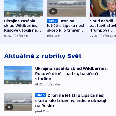
Ukrajina zasáhla
Dron na
Soud nařídil
VIDEO
sklad Wildberries,
letišti u Lipska nesl
zastavit stav
Rusové útočili na
skoro kilo trhaviny,
Trumpova
trh, hasiče či
indicie ukazují na
tanečního sá
09:02
před 4
m
před 13
m
17:21
před 15
stadion
Rusko
Aktuálně z rubriky
Svět
Ukrajina zasáhla sklad Wildberries,
Rusové útočili na trh, hasiče či
stadion
09:02
před 4
m
Dron na letišti u Lipska nesl
VIDEO
skoro kilo trhaviny, indicie ukazují
na Rusko
před 13
m