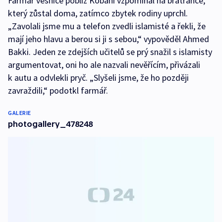
Farmář vesnice poblíž Kobani vzpomínal na bratrance,
který zůstal doma, zatímco zbytek rodiny uprchl.
„Zavolali jsme mu a telefon zvedli islamisté a řekli, že
mají jeho hlavu a berou si ji s sebou,“ vypověděl Ahmed
Bakki. Jeden ze zdejších učitelů se prý snažil s islamisty
argumentovat, oni ho ale nazvali nevěřícím, přivázali
k autu a odvlekli pryč. „Slyšeli jsme, že ho později
zavraždili,“ podotkl farmář.
GALERIE
photogallery_478248