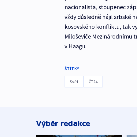
nacionalista, stoupenec záp
vždy důsledně hájil srbské 
kosovského konfliktu, tak v
Miloševiče Mezinárodnímu tr
v Haagu.
ŠTÍTKY
Svět
ČT24
Výběr redakce