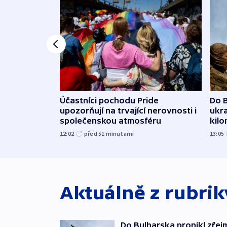
Účastníci pochodu Pride
Do B
upozorňují na trvající nerovnosti i
ukra
společenskou atmosféru
kil
12:02
před 51
minutami
13:05
Aktuálně z rubri
Do Bulharska pronikl zřej