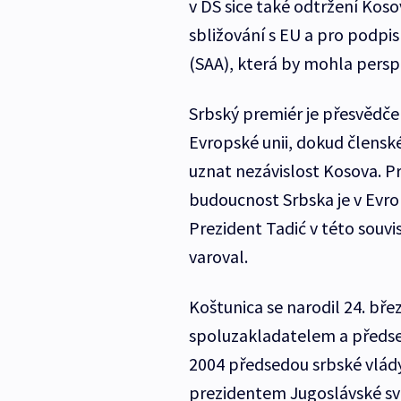
v DS sice také odtržení Kosov
sbližování s EU a pro podpis
(SAA), která by mohla persp
Srbský premiér je přesvědčen
Evropské unii, dokud člensk
uznat nezávislost Kosova. Pr
budoucnost Srbska je v Evrop
Prezident Tadić v této souvi
varoval.
Koštunica se narodil 24. bře
spoluzakladatelem a předse
2004 předsedou srbské vlády
prezidentem Jugoslávské sv