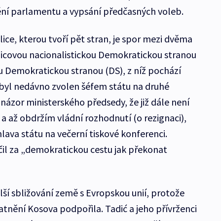
ní parlamentu a vypsání předčasných voleb.
ice, kterou tvoří pět stran, je spor mezi dvěma
icovou nacionalistickou Demokratickou stranou
 Demokratickou stranou (DS), z níž pochází
ý byl nedávno zvolen šéfem státu na druhé
názor ministerského předsedy, že již dále není
a až obdržím vládní rozhodnutí (o rezignaci),
hlava státu na večerní tiskové konferenci.
il za „demokratickou cestu jak překonat
lší sbližování země s Evropskou unií, protože
atnění Kosova podpořila. Tadić a jeho přívrženci