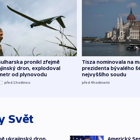
ulharska pronikl zřejmě
Tisza nominovala na 
jinský dron, explodoval
prezidenta bývalého š
ometr od plynovodu
nejvyššího soudu
před 1
hodinou
před 4
hodinami
ky
Svět
mě ukrajinský dron,
Americký Sen