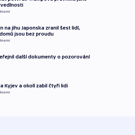
avedlnosti
dinami
n na jihu Japonska zranil šest lidí,
c domů jsou bez proudu
dinami
řejnil další dokumenty o pozorování
 Kyjev a okolí zabil čtyři lidi
dinami