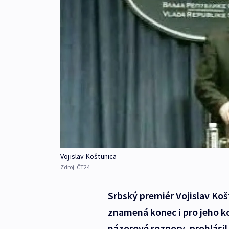
Vojislav Koštunica
Zdroj:
ČT24
Srbský premiér Vojislav Koš
znamená konec i pro jeho ko
názorové rozpory, prohlásil