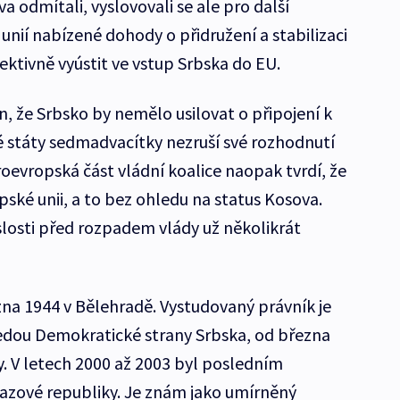
a odmítali, vyslovovali se ale pro další
 unií nabízené dohody o přidružení a stabilizaci
ektivně vyústit ve vstup Srbska do EU.
, že Srbsko by nemělo usilovat o připojení k
é státy sedmadvacítky nezruší své rozhodnutí
oevropská část vládní koalice naopak tvrdí, že
ské unii, a to bez ohledu na status Kosova.
slosti před rozpadem vlády už několikrát
zna 1944 v Bělehradě. Vystudovaný právník je
dou Demokratické strany Srbska, od března
. V letech 2000 až 2003 byl posledním
azové republiky. Je znám jako umírněný