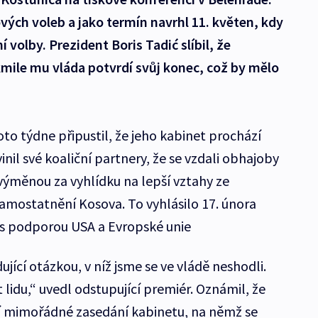
vých voleb a jako termín navrhl 11. květen, kdy
 volby. Prezident Boris Tadić slíbil, že
kmile mu vláda potvrdí svůj konec, což by mělo
to týdne připustil, že jeho kabinet prochází
nil své koaliční partnery, že se vzdali obhajoby
ýměnou za vyhlídku na lepší vztahy ze
amostatnění Kosova. To vyhlásilo 17. února
 s podporou USA a Evropské unie
jící otázkou, v níž jsme se ve vládě neshodli.
lidu,“ uvedl odstupující premiér. Oznámil, že
lí mimořádné zasedání kabinetu, na němž se