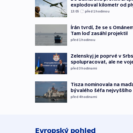
explodoval kilometr od p
13:05
před 1
hodinou
Írán tvrdí, že se s Ománe
Tam loď zasáhl projektil
před 1
hodinou
Zelenskyj je poprvé v Srbs
spolupracovat, ale ne vo
před 3
hodinami
Tisza nominovala na maď
bývalého šéfa nejvyššího
před 4
hodinami
Evropský pohled