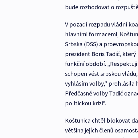
bude rozhodovat o rozpuště
V pozadí rozpadu vládní koal
hlavními formacemi, Koštun
Srbska (DSS) a proevropskou
prezident Boris Tadič, kter
funkční období. „Respektuji 
schopen vést srbskou vládu, 
vyhlásím volby,“ prohlásila 
Předčasné volby Tadić označ
politickou krizi“.
Koštunica chtěl blokovat da
většina jejích členů osamost