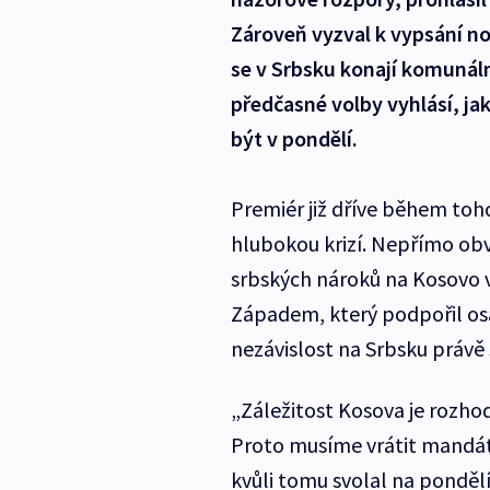
Zároveň vyzval k vypsání no
se v Srbsku konají komunální
předčasné volby vyhlásí, ja
být v pondělí.
Premiér již dříve během toho
hlubokou krizí. Nepřímo obvi
srbských nároků na Kosovo v
Západem, který podpořil os
nezávislost na Srbsku právě
„Záležitost Kosova je rozhodu
Proto musíme vrátit mandát 
kvůli tomu svolal na pondě