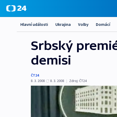
Hlavní události
Ukrajina
Volby
Domácí
Srbský premié
demisi
ČT24
8. 3. 2008
8. 3. 2008
|
Zdroj:
ČT24