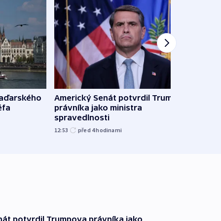
Ruský
maďarského
Americký Senát potvrdil Trumpova
čtyři 
éfa
právníka jako ministra
spravedlnosti
08:20
12:53
před 4
hodinami
át potvrdil Trumpova právníka jako