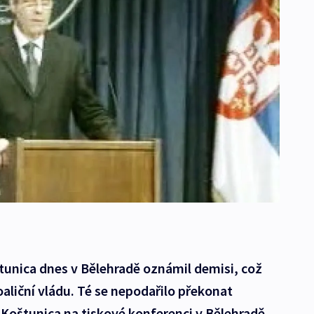
tunica dnes v Bělehradě oznámil demisi, což
aliční vládu. Té se nepodařilo překonat
 Koštunica na tiskové konferenci v Bělehradě.