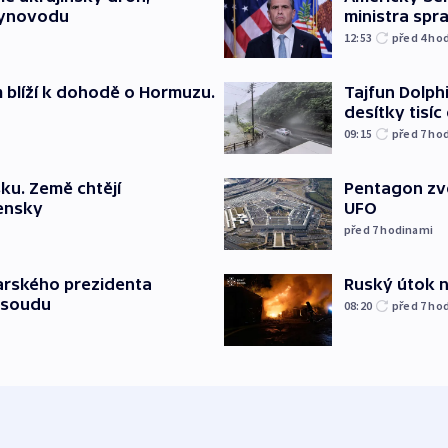
lynovodu
ministra spr
12:53
před 4
ho
m blíží k dohodě o Hormuzu.
Tajfun Dolphi
desítky tisí
09:15
před 7
ho
ku. Země chtějí
Pentagon zve
jensky
UFO
před 7
hodinami
Ruský útok na
arského prezidenta
 soudu
08:20
před 7
ho