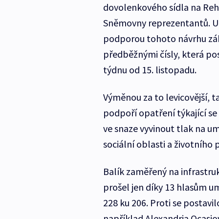
dovolenkového sídla na Reh
Sněmovny reprezentantů. Umí
podporou tohoto návrhu zá
předběžnými čísly, která pos
týdnu od 15. listopadu.
Výměnou za to levicovější, ta
podpoří opatření týkající se
ve snaze vyvinout tlak na um
sociální oblasti a životního 
Balík zaměřený na infrastr
prošel jen díky 13 hlasům 
228 ku 206. Proti se postavi
například Alexandria Ocasio