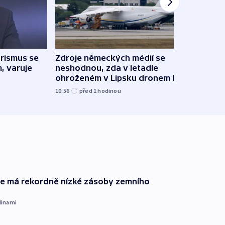
rismus se
Zdroje německých médií se
Sběr
, varuje
neshodnou, zda v letadle
dobr
ohroženém v Lipsku dronem byla
techn
munice
10:56
před 1
hodinou
před 1
ie má rekordně nízké zásoby zemního
dinami