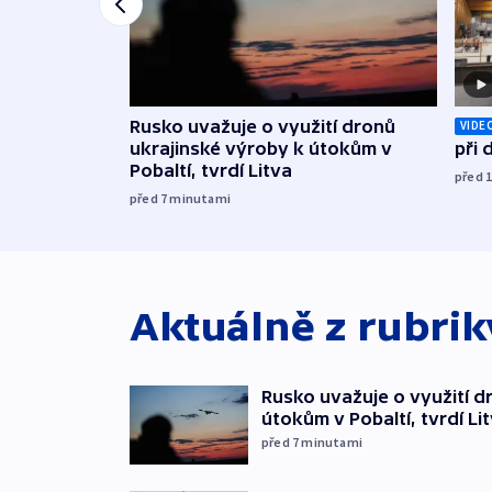
Rusko uvažuje o využití dronů
VIDE
ukrajinské výroby k útokům v
při
Pobaltí, tvrdí Litva
před 
před 7
minutami
Aktuálně z rubri
Rusko uvažuje o využití d
útokům v Pobaltí, tvrdí Li
před 7
minutami