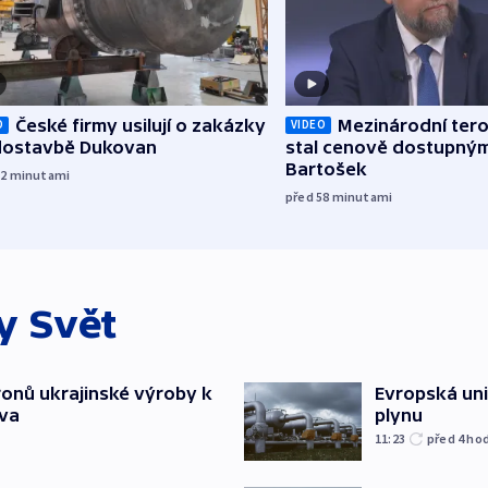
České firmy usilují o zakázky
Mezinárodní tero
O
VIDEO
 dostavbě Dukovan
stal cenově dostupným
Bartošek
12
minutami
před 58
minutami
ky
Svět
ronů ukrajinské výroby k
Evropská un
tva
plynu
11:23
před 4
ho