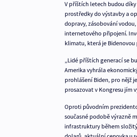
V příštích letech budou dí
prostředky do výstavby a opra
dopravy, zásobování vodou,
internetového připojení. Inv
klimatu, která je Bidenovou
„Lidé příštích generací se b
Amerika vyhrála ekonomický 
prohlášení Biden, pro nějž j
prosazovat v Kongresu jím v
Oproti původním prezidento
současné podobě výrazně mé
infrastruktury během složit
dolarů, aktuální cenovka u 