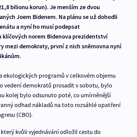
(21,8 bilionu korun). Je menším ze dvou
vaných Joem Bidenem. Na plánu se už dohodli
Senátu a nyní ho musí podepsat
u klíčových norem Bidenova prezidentství
ory mezi demokraty, první z nich sněmovna nyní
likánům.
h a ekologických programů v celkovém objemu
ělo vedení demokratů prosadit v sobotu, bylo
u kolej bylo odsunuto poté, co umírněnější
anný odhad nákladů na toto rozsáhlé opatření
gresu (CBO).
který kvůli vyjednávání odložil cestu do