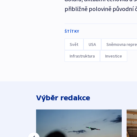
přibližně polovině původní
ŠTÍTKY
Svět
USA
Sněmovna reprez
Infrastruktura
Investice
Výběr redakce