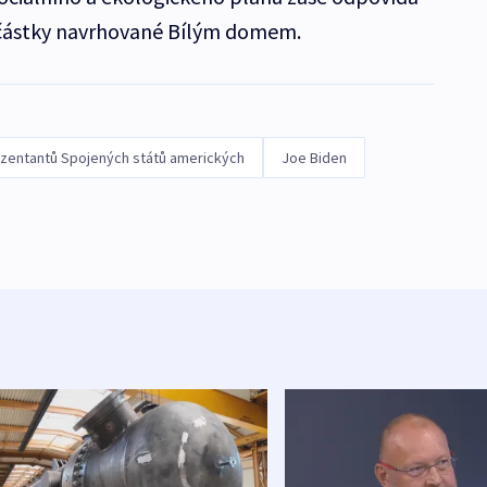
 částky navrhované Bílým domem.
entantů Spojených států amerických
Joe Biden