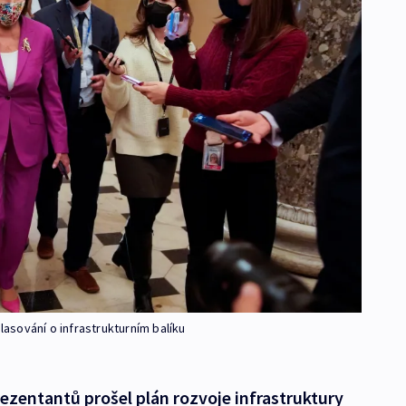
sování o infrastrukturním balíku
entantů prošel plán rozvoje infrastruktury