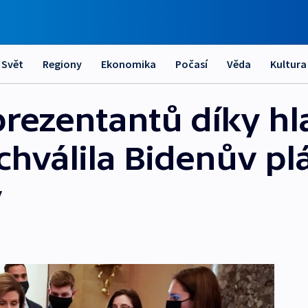
Svět
Regiony
Ekonomika
Počasí
Věda
Kultura
rezentantů díky h
chválila Bidenův pl
y