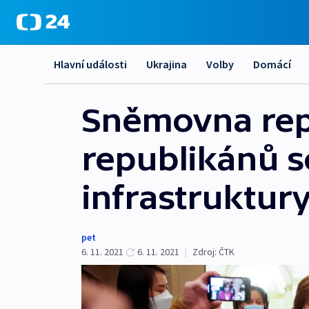
Hlavní události
Ukrajina
Volby
Domácí
Sněmovna rep
republikánů s
infrastruktur
pet
6. 11. 2021
6. 11. 2021
|
Zdroj:
ČTK