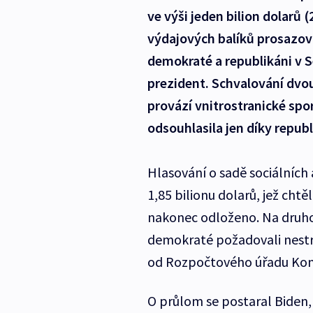
ve výši jeden bilion dolarů 
výdajových balíků prosazo
demokraté a republikáni v 
prezident. Schvalování dvo
provází vnitrostranické sp
odsouhlasila jen díky repub
Hlasování o sadě sociálníc
1,85 bilionu dolarů, jež cht
nakonec odloženo. Na druho
demokraté požadovali nestr
od Rozpočtového úřadu Kon
O průlom se postaral Biden, 