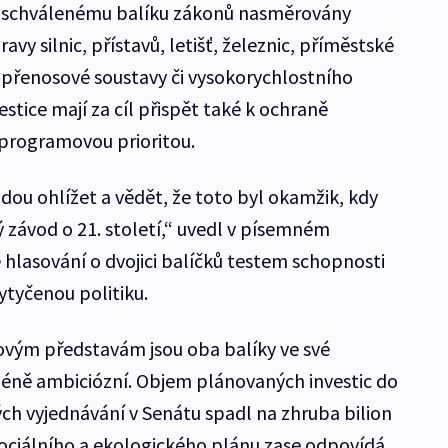
ky schválenému balíku zákonů nasměrovány
vy silnic, přístavů, letišť, železnic, příměstské
 přenosové soustavy či vysokorychlostního
estice mají za cíl přispět také k ochraně
 programovou prioritou.
udou ohlížet a vědět, že toto byl okamžik, kdy
závod o 21. století,“ uvedl v písemném
e hlasování o dvojici balíčků testem schopnosti
ytyčenou politiku.
vým představám jsou oba balíky ve své
ně ambiciózní. Objem plánovaných investic do
ých vyjednávání v Senátu spadl na zhruba bilion
sociálního a ekologického plánu zase odpovídá