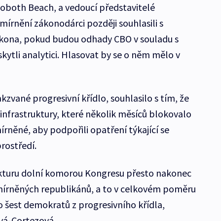
oboth Beach, a vedoucí představitelé
rnění zákonodárci později souhlasili s
kona, pokud budou odhady CBO v souladu s
kytli analytici. Hlasovat by se o něm mělo v
kzvané progresivní křídlo, souhlasilo s tím, že
 infrastruktury, které několik měsíců blokovalo
írněné, aby podpořili opatření týkající se
prostředí.
ukturu dolní komorou Kongresu přesto nakonec
umírněných republikánů, a to v celkovém poměru
lo šest demokratů z progresivního křídla,
vá-Cortezová.