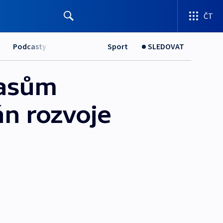
ČT
Podcasty
Sport
SLEDOVAT
lasům
án rozvoje