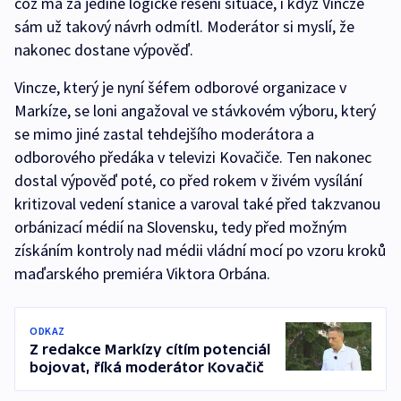
což má za jediné logické řešení situace, i když Vincze
sám už takový návrh odmítl. Moderátor si myslí, že
nakonec dostane výpověď.
Vincze, který je nyní šéfem odborové organizace v
Markíze, se loni angažoval ve stávkovém výboru, který
se mimo jiné zastal tehdejšího moderátora a
odborového předáka v televizi Kovačiče. Ten nakonec
dostal výpověď poté, co před rokem v živém vysílání
kritizoval vedení stanice a varoval také před takzvanou
orbánizací médií na Slovensku, tedy před možným
získáním kontroly nad médii vládní mocí po vzoru kroků
maďarského premiéra Viktora Orbána.
ODKAZ
Z redakce Markízy cítím potenciál
bojovat, říká moderátor Kovačič