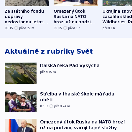
Ze státního fondu
Omezený útok
Ukrajina zno
dopravy
Ruska na NATO
zasáhla skla
nedostanou letos
hrozí už na podzim,
Wildberies. 
kraje na silnice ani
varují tajné služby
útočili v Cha
09:15
před 22
m
09:05
před 1
h
před 1
h
korunu, řekl Půta
USA
oblasti
Aktuálně z rubriky
Svět
Italská řeka Pád vysychá
před 15
m
Střelba v thajské škole má řadu
obětí
07:33
před 24
m
Omezený útok Ruska na NATO hrozí
už na podzim, varují tajné služby