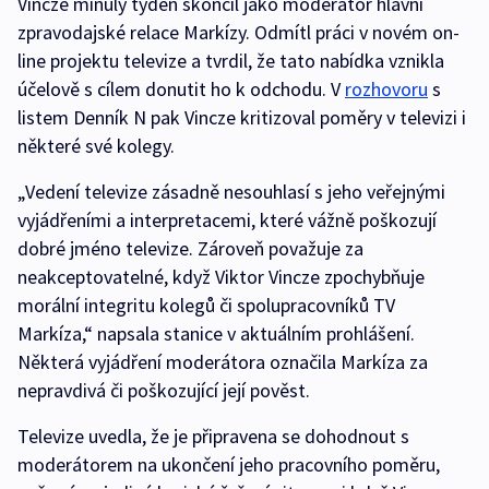
Vincze minulý týden skončil jako moderátor hlavní
zpravodajské relace Markízy. Odmítl práci v novém on-
line projektu televize a tvrdil, že tato nabídka vznikla
účelově s cílem donutit ho k odchodu. V
rozhovoru
s
listem Denník N pak Vincze kritizoval poměry v televizi i
některé své kolegy.
„Vedení televize zásadně nesouhlasí s jeho veřejnými
vyjádřeními a interpretacemi, které vážně poškozují
dobré jméno televize. Zároveň považuje za
neakceptovatelné, když Viktor Vincze zpochybňuje
morální integritu kolegů či spolupracovníků TV
Markíza,“ napsala stanice v aktuálním prohlášení.
Některá vyjádření moderátora označila Markíza za
nepravdivá či poškozující její pověst.
Televize uvedla, že je připravena se dohodnout s
moderátorem na ukončení jeho pracovního poměru,