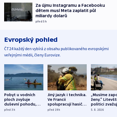
Za újmu Instagramu a Facebooku
dětem musí Meta zaplatit půl
miliardy dolarů
před 5
h
Evropský pohled
ČT24 každý den vybírá z obsahu publikovaného evropskými
veřejnými médii, členy Eurovize.
Pobyt u vodních
Jiný jazyk i technika.
„Musíme zapo
ploch zvyšuje
Ve Francii
ženy.“ Litevšt
duševní pohodu,
spolupracují hasiči z
politici zvažuj
ukázala
různých zemí
dohodu o
před 3
h
před 19
h
5. 8. 2026
mezinárodní studie
demografii