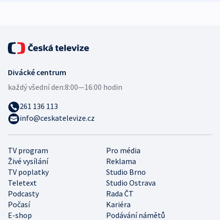
Divácké centrum
každý všední den:
8:00—16:00 hodin
261 136 113
info@ceskatelevize.cz
TV program
Pro média
Živé vysílání
Reklama
TV poplatky
Studio Brno
Teletext
Studio Ostrava
Podcasty
Rada ČT
Počasí
Kariéra
E-shop
Podávání námětů