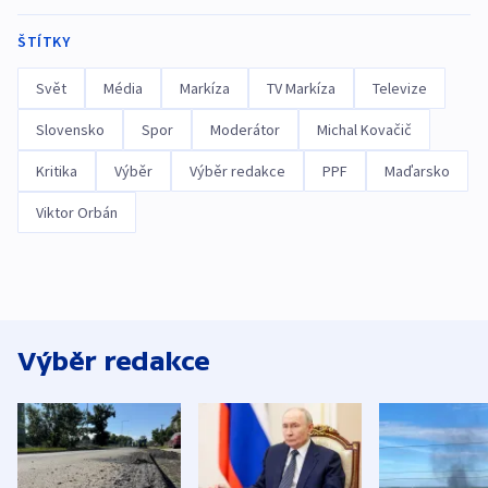
ŠTÍTKY
Svět
Média
Markíza
TV Markíza
Televize
Slovensko
Spor
Moderátor
Michal Kovačič
Kritika
Výběr
Výběr redakce
PPF
Maďarsko
Viktor Orbán
Výběr redakce