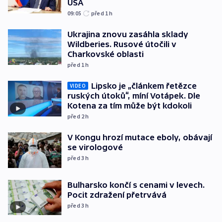
USA
09:05
před 1
h
Ukrajina znovu zasáhla sklady
Wildberies. Rusové útočili v
Charkovské oblasti
před 1
h
Lipsko je „článkem řetězce
VIDEO
ruských útoků“, míní Votápek. Dle
Kotena za tím může být kdokoli
před 2
h
V Kongu hrozí mutace eboly, obávají
se virologové
před 3
h
Bulharsko končí s cenami v levech.
Pocit zdražení přetrvává
před 3
h