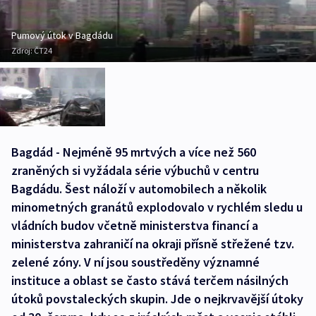
Pumový útok v Bagdádu
Zdroj:
ČT24
Bagdád - Nejméně 95 mrtvých a více než 560
zraněných si vyžádala série výbuchů v centru
Bagdádu. Šest náloží v automobilech a několik
minometných granátů explodovalo v rychlém sledu u
vládních budov včetně ministerstva financí a
ministerstva zahraničí na okraji přísně střežené tzv.
zelené zóny. V ní jsou soustředěny významné
instituce a oblast se často stává terčem násilných
útoků povstaleckých skupin. Jde o nejkrvavější útoky