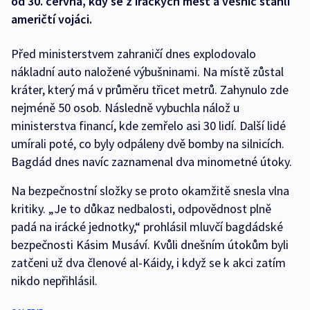
od 30. června, kdy se z iráckých měst a vesnic stáhli
američtí vojáci.
Před ministerstvem zahraničí dnes explodovalo
nákladní auto naložené výbušninami. Na místě zůstal
kráter, který má v průměru třicet metrů. Zahynulo zde
nejméně 50 osob. Následně vybuchla nálož u
ministerstva financí, kde zemřelo asi 30 lidí. Další lidé
umírali poté, co byly odpáleny dvě bomby na silnicích.
Bagdád dnes navíc zaznamenal dva minometné útoky.
Na bezpečnostní složky se proto okamžitě snesla vlna
kritiky. „Je to důkaz nedbalosti, odpovědnost plně
padá na irácké jednotky,“ prohlásil mluvčí bagdádské
bezpečnosti Kásim Musáví. Kvůli dnešním útokům byli
zatčeni už dva členové al-Káidy, i když se k akci zatím
nikdo nepřihlásil.