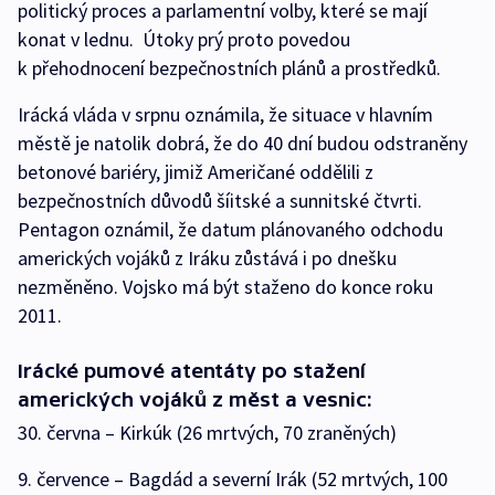
politický proces a parlamentní volby, které se mají
konat v lednu. Útoky prý proto povedou
k přehodnocení bezpečnostních plánů a prostředků.
Irácká vláda v srpnu oznámila, že situace v hlavním
městě je natolik dobrá, že do 40 dní budou odstraněny
betonové bariéry, jimiž Američané oddělili z
bezpečnostních důvodů šíitské a sunnitské čtvrti.
Pentagon oznámil, že datum plánovaného odchodu
amerických vojáků z Iráku zůstává i po dnešku
nezměněno. Vojsko má být staženo do konce roku
2011.
Irácké pumové atentáty po stažení
amerických vojáků z měst a vesnic:
30. června – Kirkúk (26 mrtvých, 70 zraněných)
9. července – Bagdád a severní Irák (52 mrtvých, 100