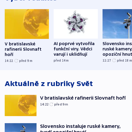
AI poprvé vytvořila
Slovensko ins
V bratislavské
funkční viry. Vědci
ruské kamery,
rafinerii Slovnaft
varují i uklidňují
opoziční hnut
hoří
před 14
m
12:27
před 18
14:22
před 9
m
Aktuálně z rubriky
Svět
V bratislavské rafinerii Slovnaft hoří
14:22
před 9
m
Slovensko instaluje ruské kamery,
tvrdí opoziční hnutí