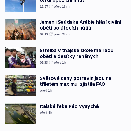
12:27
před 18
m
Jemen i Saúdská Arábie hlásí civilní
oběti po útocích hútíů
03:12
před 23
m
Střelba v thajské škole má řadu
obětí a desítky raněných
07:33
před 1
h
Světové ceny potravin jsou na
tříletém maximu, zjistila FAO
před 1
h
Italská řeka Pád vysychá
před 4
h