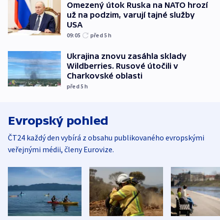
Omezený útok Ruska na NATO hrozí
už na podzim, varují tajné služby
USA
09:05
před 5
h
Ukrajina znovu zasáhla sklady
Wildberries. Rusové útočili v
Charkovské oblasti
před 5
h
Evropský pohled
ČT24 každý den vybírá z obsahu publikovaného evropskými
veřejnými médii, členy Eurovize.