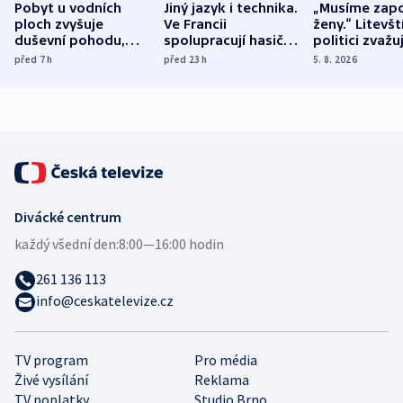
Pobyt u vodních
Jiný jazyk i technika.
„Musíme zapo
ploch zvyšuje
Ve Francii
ženy.“ Litevšt
duševní pohodu,
spolupracují hasiči z
politici zvažuj
ukázala
různých zemí
dohodu o
před 7
h
před 23
h
5. 8. 2026
mezinárodní studie
demografii
Divácké centrum
každý všední den:
8:00—16:00 hodin
261 136 113
info@ceskatelevize.cz
TV program
Pro média
Živé vysílání
Reklama
TV poplatky
Studio Brno