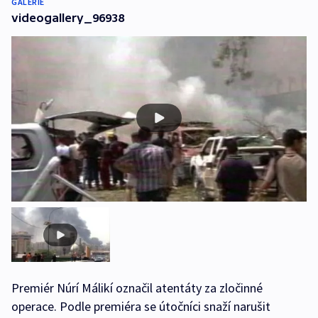
GALERIE
videogallery_96938
Premiér Núrí Málikí označil atentáty za zločinné
operace. Podle premiéra se útočníci snaží narušit