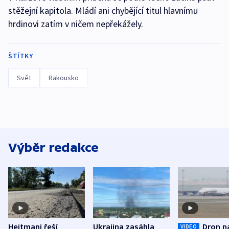
stěžejní kapitola. Mládí ani chybějící titul hlavnímu
hrdinovi zatím v ničem nepřekážely.
ŠTÍTKY
Svět
Rakousko
Výběr redakce
Hejtmani řeší
Ukrajina zasáhla
Dron n
VIDEO