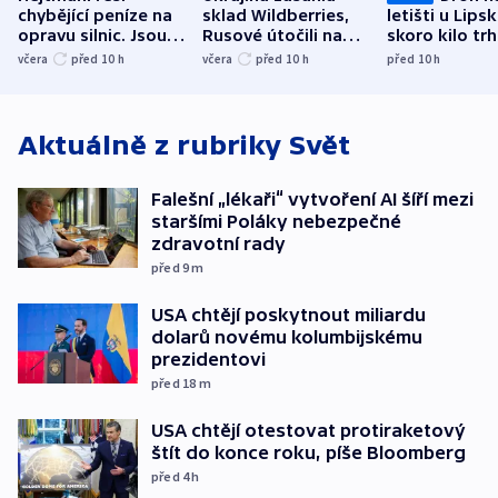
chybějící peníze na
sklad Wildberries,
letišti u Lips
opravu silnic. Jsou
Rusové útočili na
skoro kilo trh
nenárokové, namítá
trh, hasiče či
indicie ukazuj
včera
před 10
h
včera
před 10
h
před 10
h
ministerstvo
stadion
Rusko
Aktuálně z rubriky
Svět
Falešní „lékaři“ vytvoření AI šíří mezi
staršími Poláky nebezpečné
zdravotní rady
před 9
m
USA chtějí poskytnout miliardu
dolarů novému kolumbijskému
prezidentovi
před 18
m
USA chtějí otestovat protiraketový
štít do konce roku, píše Bloomberg
před 4
h