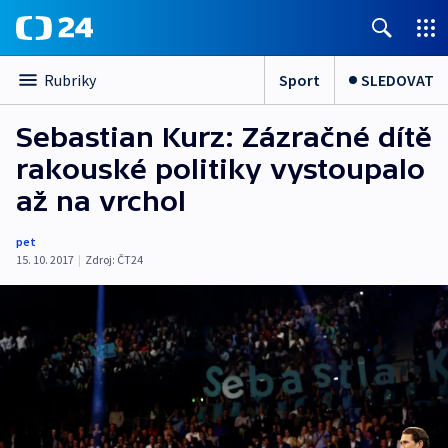
Sport
SLEDOVAT
Rubriky
Sebastian Kurz: Zázračné dítě
rakouské politiky vystoupalo
až na vrchol
pet
15. 10. 2017
|
Zdroj:
ČT24