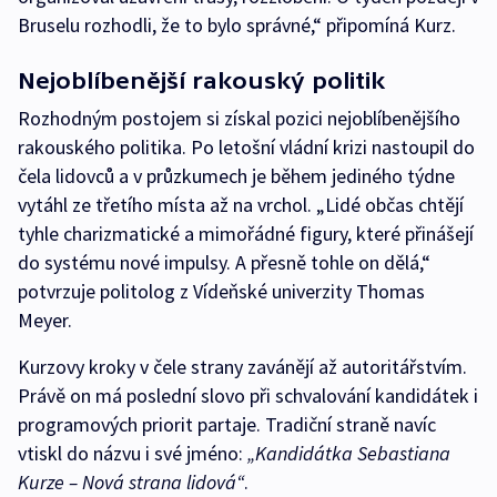
Bruselu rozhodli, že to bylo správné,“ připomíná Kurz.
Nejoblíbenější rakouský politik
Rozhodným postojem si získal pozici nejoblíbenějšího
rakouského politika. Po letošní vládní krizi nastoupil do
čela lidovců a v průzkumech je během jediného týdne
vytáhl ze třetího místa až na vrchol. „Lidé občas chtějí
tyhle charizmatické a mimořádné figury, které přinášejí
do systému nové impulsy. A přesně tohle on dělá,“
potvrzuje politolog z Vídeňské univerzity Thomas
Meyer.
Kurzovy kroky v čele strany zavánějí až autoritářstvím.
Právě on má poslední slovo při schvalování kandidátek i
programových priorit partaje. Tradiční straně navíc
vtiskl do názvu i své jméno:
„Kandidátka Sebastiana
Kurze – Nová strana lidová“
.