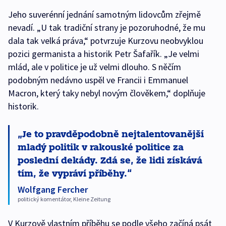
Jeho suverénní jednání samotným lidovcům zřejmě
nevadí. „U tak tradiční strany je pozoruhodné, že mu
dala tak velká práva,“ potvrzuje Kurzovu neobvyklou
pozici germanista a historik Petr Šafařík. „Je velmi
mlád, ale v politice je už velmi dlouho. S něčím
podobným nedávno uspěl ve Francii i Emmanuel
Macron, který taky nebyl novým člověkem,“ doplňuje
historik.
Je to pravděpodobně nejtalentovanější
mladý politik v rakouské politice za
poslední dekády. Zdá se, že lidi získává
tím, že vypráví příběhy.
Wolfgang Fercher
politický komentátor, Kleine Zeitung
V Kurzově vlastním příběhu se podle všeho začíná psát