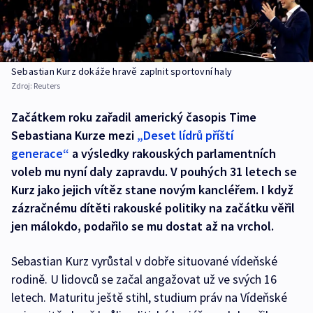
Sebastian Kurz dokáže hravě zaplnit sportovní haly
Zdroj:
Reuters
Začátkem roku zařadil americký časopis Time
Sebastiana Kurze mezi
„Deset lídrů příští
generace“
a výsledky rakouských parlamentních
voleb mu nyní daly zapravdu. V pouhých 31 letech se
Kurz jako jejich vítěz stane novým kancléřem. I když
zázračnému dítěti rakouské politiky na začátku věřil
jen málokdo, podařilo se mu dostat až na vrchol.
Sebastian Kurz vyrůstal v dobře situované vídeňské
rodině. U lidovců se začal angažovat už ve svých 16
letech. Maturitu ještě stihl, studium práv na Vídeňské