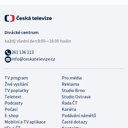
Divácké centrum
každý všední den:
8:00—16:00 hodin
261 136 113
info@ceskatelevize.cz
TV program
Pro média
Živé vysílání
Reklama
TV poplatky
Studio Brno
Teletext
Studio Ostrava
Podcasty
Rada ČT
Počasí
Kariéra
E-shop
Podávání námětů
Mobilní a TV aplikace
Časté dotazy
Vše o ČT
Kontakty