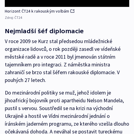
Horizont ČT24 k rakouským volbám
Zdroj:
ČT24
Nejmladší šéf diplomacie
V roce 2009 se Kurz stal předsedou mládežnické
organizace lidovců, o rok později zasedl ve vídeňské
městské radě a v roce 2011 byl jmenován státním
tajemníkem pro integraci. Z náměstka ministra
zahraničí se brzo stal šéfem rakouské diplomacie. V
pouhých 27 letech.
Do mezinárodní politiky se muž, jehož idolem je
jihoafrický bojovník proti apartheidu Nelson Mandela,
pustil s vervou. Soustředil se na krizi na východní
Ukrajině a hostil ve Vídni mezinárodní jednání o
íránském jaderném programu, ze kterého vzešla dlouho
očekávaná dohoda. A neváhal se postavit tureckému