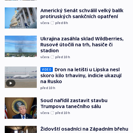
Americký Senát schválil velký balík
protiruských sankčních opatření
včera
před 8
h
Ukrajina zasáhla sklad Wildberries,
Rusové útočili na trh, hasiče či
stadion
včera
před 10
h
Dron na letišti u Lipska nesl
VIDEO
skoro kilo trhaviny, indicie ukazují
na Rusko
před 10
h
Soud nařídil zastavit stavbu
Trumpova tanečního sálu
včera
před 10
h
Židovští osadníci na Západním břehu