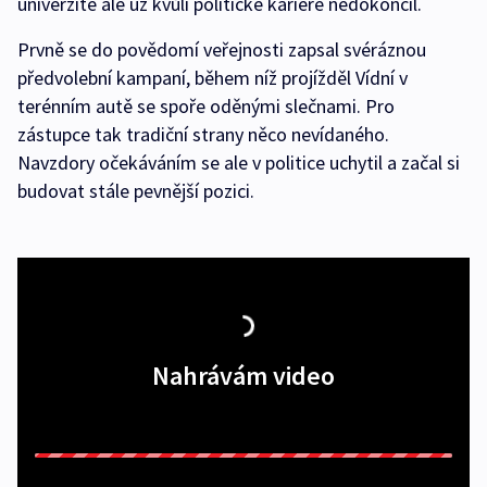
univerzitě ale už kvůli politické kariéře nedokončil.
Prvně se do povědomí veřejnosti zapsal svéráznou
předvolební kampaní, během níž projížděl Vídní v
terénním autě se spoře oděnými slečnami. Pro
zástupce tak tradiční strany něco nevídaného.
Navzdory očekáváním se ale v politice uchytil a začal si
budovat stále pevnější pozici.
Nahrávám video