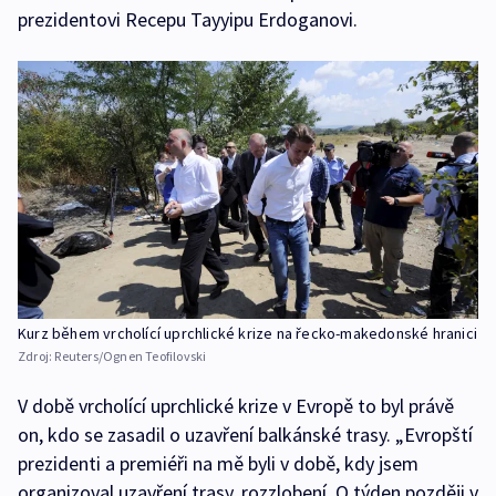
prezidentovi Recepu Tayyipu Erdoganovi.
Kurz během vrcholící uprchlické krize na řecko-makedonské hranici
Zdroj:
Reuters/Ognen Teofilovski
V době vrcholící uprchlické krize v Evropě to byl právě
on, kdo se zasadil o uzavření balkánské trasy. „Evropští
prezidenti a premiéři na mě byli v době, kdy jsem
organizoval uzavření trasy, rozzlobení. O týden později v