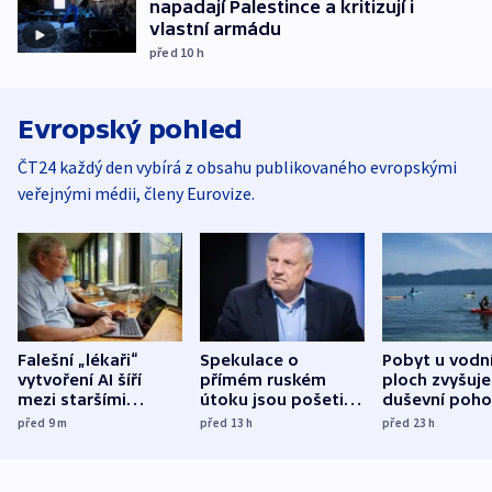
napadají Palestince a kritizují i
vlastní armádu
před 10
h
Evropský pohled
ČT24 každý den vybírá z obsahu publikovaného evropskými
veřejnými médii, členy Eurovize.
Falešní „lékaři“
Spekulace o
Pobyt u vodn
vytvoření AI šíří
přímém ruském
ploch zvyšuje
mezi staršími
útoku jsou pošetilé,
duševní poho
Poláky nebezpečné
míní estonský
ukázala
před 9
m
před 13
h
před 23
h
zdravotní rady
bezpečnostní
mezinárodní 
expert