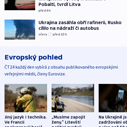
Pobaltí, tvrdí Litva
před 6
h
Ukrajina zasáhla obří rafinerii, Rusko
cílilo na nádraží či autobus
včera
před 10
h
Evropský pohled
ČT24 každý den vybírá z obsahu publikovaného evropskými
veřejnými médii, členy Eurovize.
Jiný jazyk i technika.
„Musíme zapojit
Na Ukrajině j
Ve Francii
ženy.“ Litevští
zadržováni o