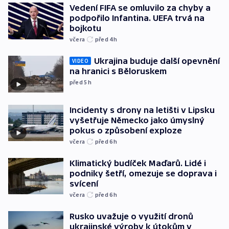
Vedení FIFA se omluvilo za chyby a
podpořilo Infantina. UEFA trvá na
bojkotu
včera
před 4
h
Ukrajina buduje další opevnění
VIDEO
na hranici s Běloruskem
před 5
h
Incidenty s drony na letišti v Lipsku
vyšetřuje Německo jako úmyslný
pokus o způsobení exploze
včera
před 6
h
Klimatický budíček Maďarů. Lidé i
podniky šetří, omezuje se doprava i
svícení
včera
před 6
h
Rusko uvažuje o využití dronů
ukrajinské výroby k útokům v