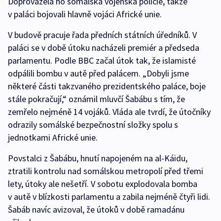
Doprovázela ho somálská vojenská policie, takže
v paláci bojovali hlavně vojáci Africké unie.
V budově pracuje řada předních státních úředníků. V
paláci se v době útoku nacházeli premiér a předseda
parlamentu. Podle BBC začal útok tak, že islamisté
odpálili bombu v autě před palácem. „Dobyli jsme
některé části takzvaného prezidentského paláce, boje
stále pokračují,“ oznámil mluvčí Šabábu s tím, že
zemřelo nejméně 14 vojáků. Vláda ale tvrdí, že útočníky
odrazily somálské bezpečnostní složky spolu s
jednotkami Africké unie.
Povstalci z Šabábu, hnutí napojeném na al-Káidu,
ztratili kontrolu nad somálskou metropolí před třemi
lety, útoky ale nešetří. V sobotu explodovala bomba
v autě v blízkosti parlamentu a zabila nejméně čtyři lidi.
Šabáb navíc avizoval, že útoků v době ramadánu