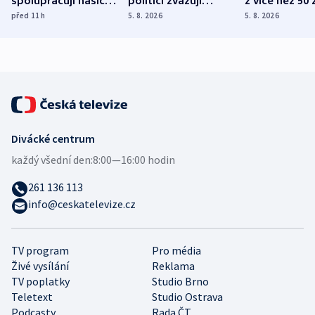
spolupracují hasiči z
politici zvažují
z více než 50 
různých zemí
dohodu o
Bojovali na s
před 11
h
5. 8. 2026
5. 8. 2026
demografii
Ruska
Divácké centrum
každý všední den:
8:00—16:00 hodin
261 136 113
info@ceskatelevize.cz
TV program
Pro média
Živé vysílání
Reklama
TV poplatky
Studio Brno
Teletext
Studio Ostrava
Podcasty
Rada ČT