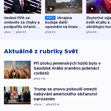
Vedení FIFA se
Ukrajina
Zbytečné výj
VIDEO
omluvilo za chyby a
buduje další
kvůli eCallu a
podpořilo Infantina.
opevnění na hranici
obtěžující ho
UEFA trvá na
s Běloruskem
zdržují záchr
včera
před 4
h
před 5
h
před 6
h
bojkotu
Aktuálně z rubriky
Svět
Při útoku jemenských hútiů bylo v
Saúdské Arábii zraněno jedenáct
civilistů
před 7
m
Trump se znovu pokouší omezit
nabývání amerického občanství
narozením
včera
před 52
m