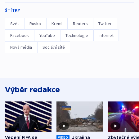
ŠTÍTKY
Svět
Rusko
Kreml
Reuters
Twitter
Facebook
YouTube
Technologie
Internet
Nová média
Sociální sítě
Výběr redakce
Vedení FIFA se
Ukrajina
Zbytečné výj
VIDEO