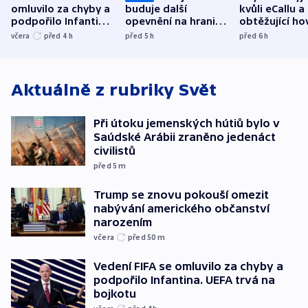
omluvilo za chyby a
buduje další
kvůli eCallu a
podpořilo Infantina.
opevnění na hranici
obtěžující ho
UEFA trvá na
s Běloruskem
zdržují záchr
včera
před 4
h
před 5
h
před 6
h
bojkotu
Aktuálně z rubriky
Svět
Při útoku jemenských hútiů bylo v
Saúdské Arábii zraněno jedenáct
civilistů
před 5
m
Trump se znovu pokouší omezit
nabývání amerického občanství
narozením
včera
před 50
m
Vedení FIFA se omluvilo za chyby a
podpořilo Infantina. UEFA trvá na
bojkotu