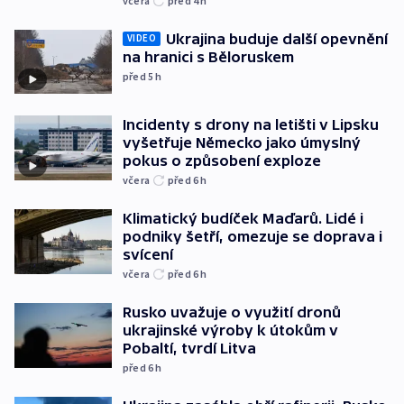
včera
před 4
h
Ukrajina buduje další opevnění
VIDEO
na hranici s Běloruskem
před 5
h
Incidenty s drony na letišti v Lipsku
vyšetřuje Německo jako úmyslný
pokus o způsobení exploze
včera
před 6
h
Klimatický budíček Maďarů. Lidé i
podniky šetří, omezuje se doprava i
svícení
včera
před 6
h
Rusko uvažuje o využití dronů
ukrajinské výroby k útokům v
Pobaltí, tvrdí Litva
před 6
h