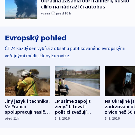
Ukrajina zasáhla obří rafinerii, Rusko
cílilo na nádraží či autobus
včera
před 10
h
Evropský pohled
ČT24 každý den vybírá z obsahu publikovaného evropskými
veřejnými médii, členy Eurovize.
Jiný jazyk i technika.
„Musíme zapojit
Na Ukrajině j
Ve Francii
ženy.“ Litevští
zadržováni o
spolupracují hasiči z
politici zvažují
z více než 50 
různých zemí
dohodu o
Bojovali na s
před 11
h
5. 8. 2026
5. 8. 2026
demografii
Ruska