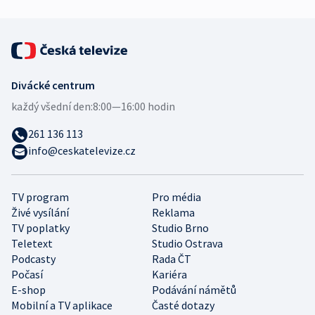
Divácké centrum
každý všední den:
8:00—16:00 hodin
261 136 113
info@ceskatelevize.cz
TV program
Pro média
Živé vysílání
Reklama
TV poplatky
Studio Brno
Teletext
Studio Ostrava
Podcasty
Rada ČT
Počasí
Kariéra
E-shop
Podávání námětů
Mobilní a TV aplikace
Časté dotazy