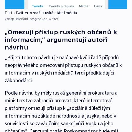
Takto Twitter označil ruská státní média
Zdroj:
Oficiální infografika/Twitter
„Omezují přístup ruských občanů k
informacím,“ argumentují autoři
návrhu
„Přijetí tohoto návrhu je naléhavé kvůli řadě případů
neoprávněného omezování přístupu ruských občanů k
informacím v ruských médiích,“ tvrdí předkládající
zákonodárci.
Podle návrhu by měly ruská generální prokuratura a
ministerstvo zahraničí určovat, které internetové
platformy omezují přístup k „sociálně důležitým
informacím na základě národnosti a jazyka, nebo v
souvislosti se zaváděním sankcí vůči Rusku a jeho
občanům“. Cenzurní orgán Roskomnadzor bude mít