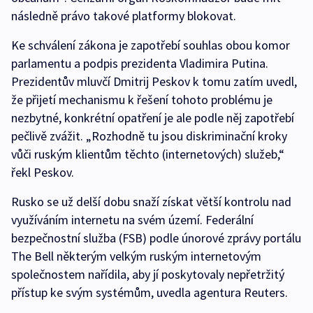
následně právo takové platformy blokovat.
Ke schválení zákona je zapotřebí souhlas obou komor
parlamentu a podpis prezidenta Vladimira Putina.
Prezidentův mluvčí Dmitrij Peskov k tomu zatím uvedl,
že přijetí mechanismu k řešení tohoto problému je
nezbytné, konkrétní opatření je ale podle něj zapotřebí
pečlivě zvážit. „Rozhodně tu jsou diskriminační kroky
vůči ruským klientům těchto (internetových) služeb,“
řekl Peskov.
Rusko se už delší dobu snaží získat větší kontrolu nad
využíváním internetu na svém území. Federální
bezpečnostní služba (FSB) podle únorové zprávy portálu
The Bell některým velkým ruským internetovým
společnostem nařídila, aby jí poskytovaly nepřetržitý
přístup ke svým systémům, uvedla agentura Reuters.