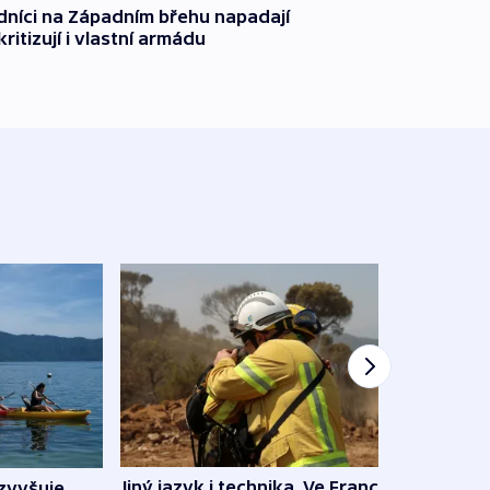
dníci na Západním břehu napadají
kritizují i vlastní armádu
Jiný jazyk i technika. Ve Francii
zvyšuje
„Musí