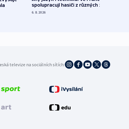
spolupracují hasiči z různých zemí
la
polit
demo
6. 8. 2026
5. 8. 20
eská televize na sociálních sítích: