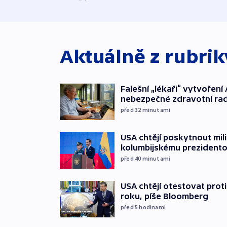
Aktuálně z rubri
Falešní „lékaři“ vytvoření 
nebezpečné zdravotní ra
před 32
minutami
USA chtějí poskytnout mi
kolumbijskému prezidento
před 40
minutami
USA chtějí otestovat prot
roku, píše Bloomberg
před 5
hodinami