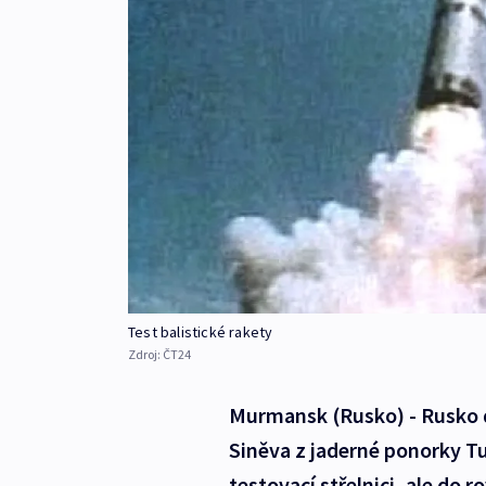
Test balistické rakety
Zdroj:
ČT24
Murmansk (Rusko) - Rusko d
Siněva z jaderné ponorky T
testovací střelnici, ale do 