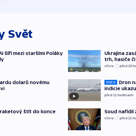
ky
Svět
AI šíří mezi staršími Poláky
Ukrajina zasá
dy
trh, hasiče č
včera
před 10
h
Dron na
liardu dolarů novému
VIDEO
indicie ukazu
vi
před 11
hodinami
Soud nařídil
iraketový štít do konce
včera
před 11
h