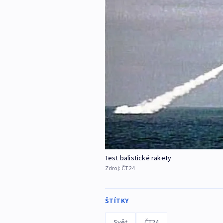
Test balistické rakety
Zdroj:
ČT24
ŠTÍTKY
Svět
ČT24