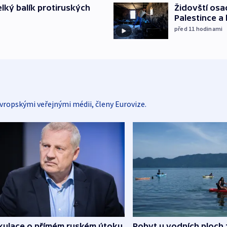
Židovští osa
elký balík protiruských
Palestince a 
před 11
hodinami
vropskými veřejnými médii, členy Eurovize.
kulace o přímém ruském útoku
Pobyt u vodních ploch 