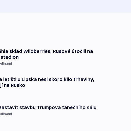
hla sklad Wildberries, Rusové útočili na
i stadion
odinami
 letišti u Lipska nesl skoro kilo trhaviny,
jí na Rusko
 zastavit stavbu Trumpova tanečního sálu
odinami