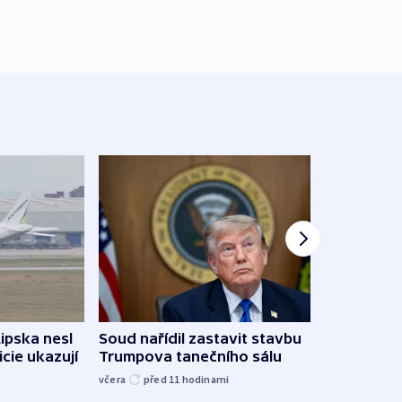
Žido
Lipska nesl
Soud nařídil zastavit stavbu
břehu
icie ukazují
Trumpova tanečního sálu
kriti
včera
před 11
hodinami
před 1