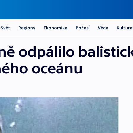
Svět
Regiony
Ekonomika
Počasí
Věda
Kultura
ě odpálilo balistic
hého oceánu