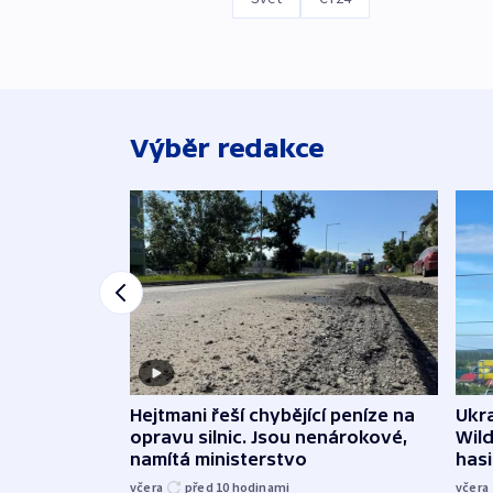
Výběr redakce
Ukra
Hejtmani řeší chybějící peníze na
Wild
opravu silnic. Jsou nenárokové,
hasi
namítá ministerstvo
včera
včera
před 10
hodinami