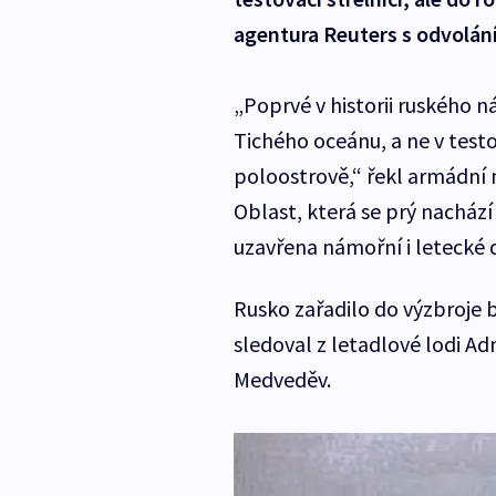
agentura Reuters s odvolán
„Poprvé v historii ruského n
Tichého oceánu, a ne v test
poloostrově,“ řekl armádní 
Oblast, která se prý nacház
uzavřena námořní i letecké 
Rusko zařadilo do výzbroje ba
sledoval z letadlové lodi Ad
Medveděv.