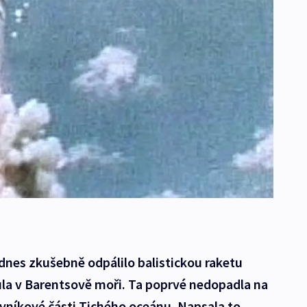
nes zkušebně odpálilo balistickou raketu
ula v Barentsově moři. Ta poprvé nedopadla na
rovníkové části Tichého oceánu. Napsala to