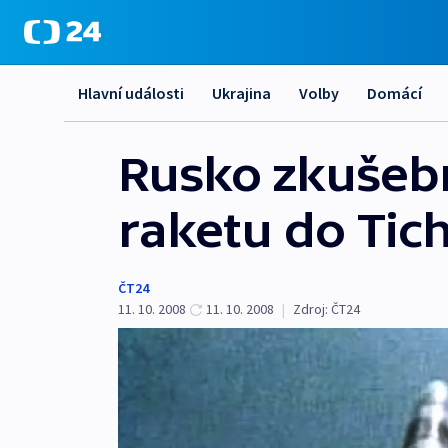
Hlavní události
Ukrajina
Volby
Domácí
Rusko zkušebn
raketu do Tic
ČT24
11. 10. 2008
11. 10. 2008
|
Zdroj:
ČT24