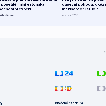
 pošetilé, míní estonský
duševní pohodu, ukáza
pečnostní expert
mezinárodní studie
14
hodinami
včera v 07:30
Č
Divácké centrum
ů