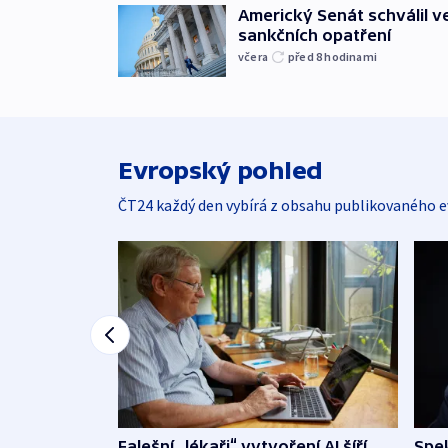
Americký Senát schválil v
sankčních opatření
včera
před 8
hodinami
Evropský pohled
ČT24 každý den vybírá z obsahu publikovaného e
Falešní „lékaři“ vytvoření AI šíří
Spe