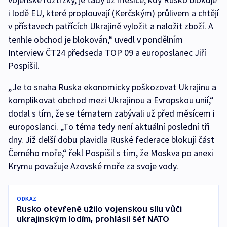
i lodě EU, které proplouvají (Kerčským) průlivem a chtějí
v přístavech patřících Ukrajině vyložit a naložit zboží. A
tenhle obchod je blokován,“ uvedl v pondělním
Interview ČT24 předseda TOP 09 a europoslanec Jiří
Pospíšil.
„Je to snaha Ruska ekonomicky poškozovat Ukrajinu a
komplikovat obchod mezi Ukrajinou a Evropskou unií,“
dodal s tím, že se tématem zabývali už před měsícem i
europoslanci. „To téma tedy není aktuální poslední tři
dny. Již delší dobu plavidla Ruské federace blokují část
Černého moře,“ řekl Pospíšil s tím, že Moskva po anexi
Krymu považuje Azovské moře za svoje vody.
ODKAZ
Rusko otevřeně užilo vojenskou sílu vůči
ukrajinským lodím, prohlásil šéf NATO