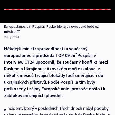
Europoslanec Jiří Pospíšil: Rusko blokuje i evropské lodě už
měsíce
Zdroj:
ČT24
Někdejší ministr spravedlnosti a současný
europoslanec a předseda TOP 09 Jiří Pospíšil v
Interview ČT24 upozornil, že současný konflikt mezi
Ruskem a Ukrajinou v Azovském moři eskaloval z
několik měsíců trvající blokády lodí směřujících do
ukrajinských přístavů. Podle Pospíšila tím byly
poškozeny i zájmy Evropské unie, protože došlo i k
zablokování unijních plavidel.
„Incident, který v posledních třech dnech nabyl podoby
vojenské roztržky, je tady už měsíce, kdy Rusko blokuje