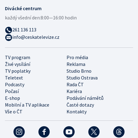
Divácké centrum
každý všední den:
8:00—16:00 hodin
261 136 113
info@ceskatelevize.cz
TV program
Pro média
Živé vysílání
Reklama
TV poplatky
Studio Brno
Teletext
Studio Ostrava
Podcasty
Rada ČT
Počasí
Kariéra
E-shop
Podávání námětů
Mobilní a TV aplikace
Časté dotazy
Vše o ČT
Kontakty