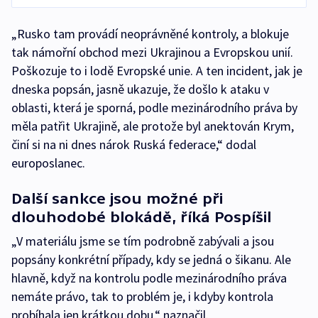
„Rusko tam provádí neoprávněné kontroly, a blokuje
tak námořní obchod mezi Ukrajinou a Evropskou unií.
Poškozuje to i lodě Evropské unie. A ten incident, jak je
dneska popsán, jasně ukazuje, že došlo k ataku v
oblasti, která je sporná, podle mezinárodního práva by
měla patřit Ukrajině, ale protože byl anektován Krym,
činí si na ni dnes nárok Ruská federace,“ dodal
europoslanec.
Další sankce jsou možné při
dlouhodobé blokádě, říká Pospíšil
„V materiálu jsme se tím podrobně zabývali a jsou
popsány konkrétní případy, kdy se jedná o šikanu. Ale
hlavně, když na kontrolu podle mezinárodního práva
nemáte právo, tak to problém je, i kdyby kontrola
probíhala jen krátkou dobu,“ naznačil.