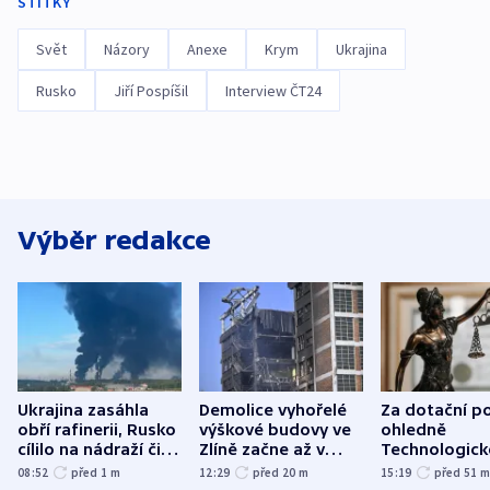
ŠTÍTKY
Svět
Názory
Anexe
Krym
Ukrajina
Rusko
Jiří Pospíšil
Interview ČT24
Výběr redakce
Ukrajina zasáhla
Demolice vyhořelé
Za dotační p
obří rafinerii, Rusko
výškové budovy ve
ohledně
cílilo na nádraží či
Zlíně začne až v
Technologic
autobus
následujících dnech
parku poslal
08:52
před 1
m
12:29
před 20
m
15:19
před 51
do vězení dv