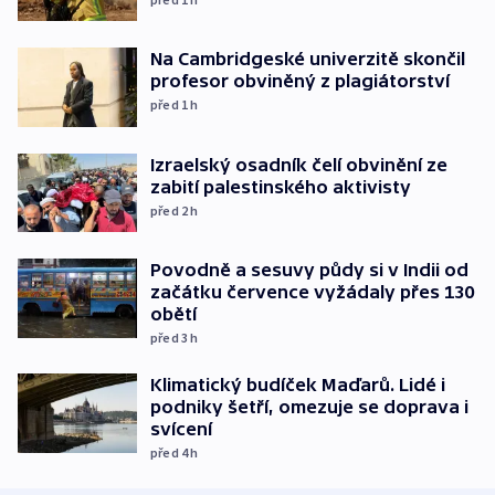
Na Cambridgeské univerzitě skončil
profesor obviněný z plagiátorství
před 1
h
Izraelský osadník čelí obvinění ze
zabití palestinského aktivisty
před 2
h
Povodně a sesuvy půdy si v Indii od
začátku července vyžádaly přes 130
obětí
před 3
h
Klimatický budíček Maďarů. Lidé i
podniky šetří, omezuje se doprava i
svícení
před 4
h