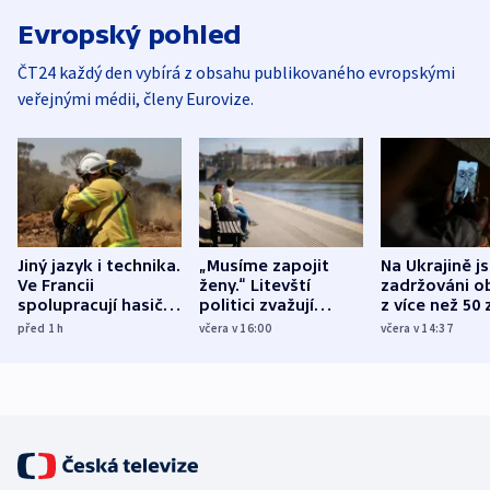
Evropský pohled
ČT24 každý den vybírá z obsahu publikovaného evropskými
veřejnými médii, členy Eurovize.
Jiný jazyk i technika.
„Musíme zapojit
Na Ukrajině j
Ve Francii
ženy.“ Litevští
zadržováni o
spolupracují hasiči z
politici zvažují
z více než 50 
různých zemí
dohodu o
Bojovali na s
před 1
h
včera v 16:00
včera v 14:37
demografii
Ruska