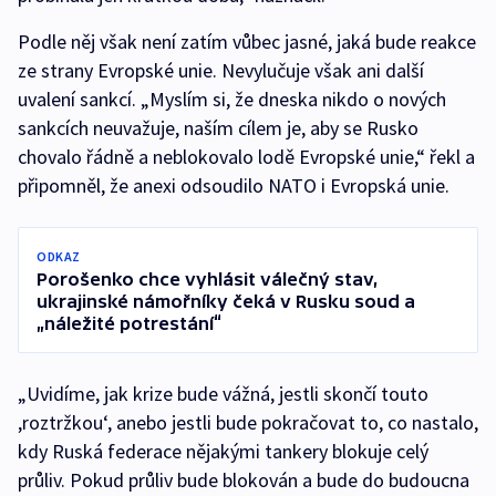
Podle něj však není zatím vůbec jasné, jaká bude reakce
ze strany Evropské unie. Nevylučuje však ani další
uvalení sankcí. „Myslím si, že dneska nikdo o nových
sankcích neuvažuje, naším cílem je, aby se Rusko
chovalo řádně a neblokovalo lodě Evropské unie,“ řekl a
připomněl, že anexi odsoudilo NATO i Evropská unie.
ODKAZ
Porošenko chce vyhlásit válečný stav,
ukrajinské námořníky čeká v Rusku soud a
„náležité potrestání“
„Uvidíme, jak krize bude vážná, jestli skončí touto
,roztržkou‘, anebo jestli bude pokračovat to, co nastalo,
kdy Ruská federace nějakými tankery blokuje celý
průliv. Pokud průliv bude blokován a bude do budoucna