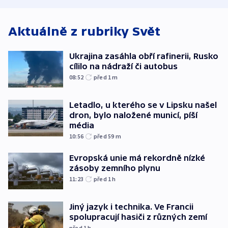
Aktuálně z rubriky
Svět
Ukrajina zasáhla obří rafinerii, Rusko
cílilo na nádraží či autobus
08:52
před 1
m
Letadlo, u kterého se v Lipsku našel
dron, bylo naložené municí, píší
média
10:56
před 59
m
Evropská unie má rekordně nízké
zásoby zemního plynu
11:23
před 1
h
Jiný jazyk i technika. Ve Francii
spolupracují hasiči z různých zemí
před 1
h