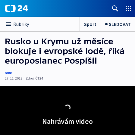
Sport
SLEDOVAT
Rubriky
Rusko u Krymu už měsíce
blokuje i evropské lodě, říká
europoslanec Pospíšil
mkk
27. 11. 2018
|
Zdroj:
ČT24
Nahrávám video