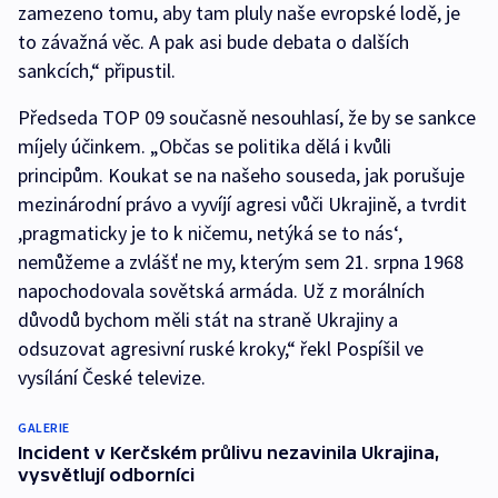
zamezeno tomu, aby tam pluly naše evropské lodě, je
to závažná věc. A pak asi bude debata o dalších
sankcích,“ připustil.
Předseda TOP 09 současně nesouhlasí, že by se sankce
míjely účinkem. „Občas se politika dělá i kvůli
principům. Koukat se na našeho souseda, jak porušuje
mezinárodní právo a vyvíjí agresi vůči Ukrajině, a tvrdit
,pragmaticky je to k ničemu, netýká se to nás‘,
nemůžeme a zvlášť ne my, kterým sem 21. srpna 1968
napochodovala sovětská armáda. Už z morálních
důvodů bychom měli stát na straně Ukrajiny a
odsuzovat agresivní ruské kroky,“ řekl Pospíšil ve
vysílání České televize.
GALERIE
Incident v Kerčském průlivu nezavinila Ukrajina,
vysvětlují odborníci