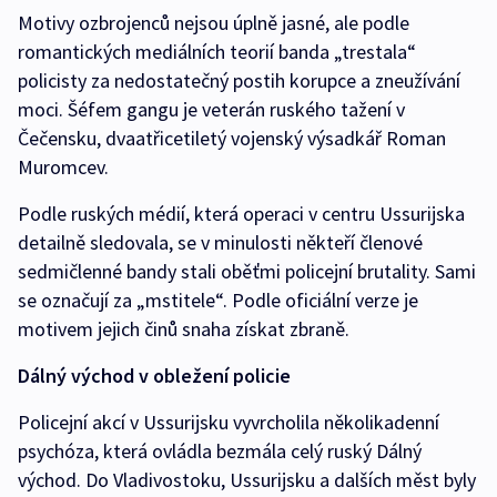
Motivy ozbrojenců nejsou úplně jasné, ale podle
romantických mediálních teorií banda „trestala“
policisty za nedostatečný postih korupce a zneužívání
moci. Šéfem gangu je veterán ruského tažení v
Čečensku, dvaatřicetiletý vojenský výsadkář Roman
Muromcev.
Podle ruských médií, která operaci v centru Ussurijska
detailně sledovala, se v minulosti někteří členové
sedmičlenné bandy stali oběťmi policejní brutality. Sami
se označují za „mstitele“. Podle oficiální verze je
motivem jejich činů snaha získat zbraně.
Dálný východ v obležení policie
Policejní akcí v Ussurijsku vyvrcholila několikadenní
psychóza, která ovládla bezmála celý ruský Dálný
východ. Do Vladivostoku, Ussurijsku a dalších měst byly