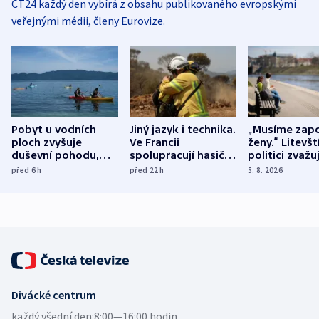
ČT24 každý den vybírá z obsahu publikovaného evropskými
veřejnými médii, členy Eurovize.
Pobyt u vodních
Jiný jazyk i technika.
„Musíme zapo
ploch zvyšuje
Ve Francii
ženy.“ Litevšt
duševní pohodu,
spolupracují hasiči z
politici zvažuj
ukázala
různých zemí
dohodu o
před 6
h
před 22
h
5. 8. 2026
mezinárodní studie
demografii
Divácké centrum
každý všední den:
8:00—16:00 hodin