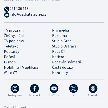
261 136 113
info@ceskatelevize.cz
TV program
Pro média
Živé vysílání
Reklama
TV poplatky
Studio Brno
Teletext
Studio Ostrava
Podcasty
Rada ČT
Počasí
Kariéra
E-shop
Podávání námětů
Mobilní a TV aplikace
Časté dotazy
Vše o ČT
Kontakty
Instagram
Facebook
YouTube
X
Threads
© Česká televize