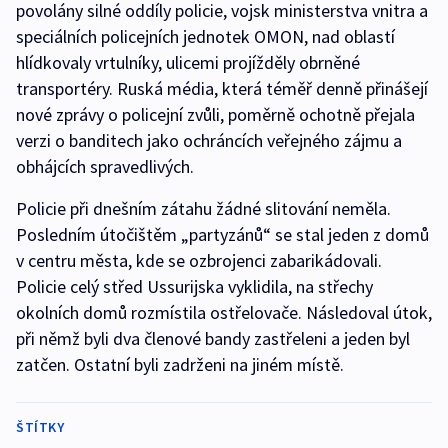
povolány silné oddíly policie, vojsk ministerstva vnitra a
speciálních policejních jednotek OMON, nad oblastí
hlídkovaly vrtulníky, ulicemi projížděly obrněné
transportéry. Ruská média, která téměř denně přinášejí
nové zprávy o policejní zvůli, poměrně ochotně přejala
verzi o banditech jako ochráncích veřejného zájmu a
obhájcích spravedlivých.
Policie při dnešním zátahu žádné slitování neměla.
Posledním útočištěm „partyzánů“ se stal jeden z domů
v centru města, kde se ozbrojenci zabarikádovali.
Policie celý střed Ussurijska vyklidila, na střechy
okolních domů rozmístila ostřelovače. Následoval útok,
při němž byli dva členové bandy zastřeleni a jeden byl
zatčen. Ostatní byli zadrženi na jiném místě.
ŠTÍTKY