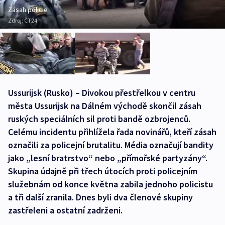
Zásah policie
Zdroj:
ČT24
Ussurijsk (Rusko) – Divokou přestřelkou v centru
města Ussurijsk na Dálném východě skončil zásah
ruských speciálních sil proti bandě ozbrojenců.
Celému incidentu přihlížela řada novinářů, kteří zásah
označili za policejní brutalitu. Média označují bandity
jako „lesní bratrstvo“ nebo „přímořské partyzány“.
Skupina údajně při třech útocích proti policejním
služebnám od konce května zabila jednoho policistu
a tři další zranila. Dnes byli dva členové skupiny
zastřeleni a ostatní zadrženi.