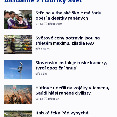
Aktuálně z rubriky
Svět
Střelba v thajské škole má řadu
obětí a desítky raněných
07:33
před 14
m
Světové ceny potravin jsou na
tříletém maximu, zjistila FAO
před 48
m
Slovensko instaluje ruské kamery,
tvrdí opoziční hnutí
před 1
h
Hútíové udeřili na vojáky v Jemenu,
Saúdi hlásí raněné civilisty
03:12
před 1
h
Italská řeka Pád vysychá