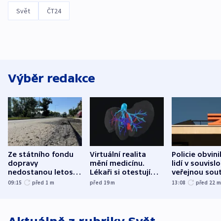
Svět
ČT24
Výběr redakce
Ze státního fondu
Virtuální realita
Policie obvini
dopravy
mění medicínu.
lidí v souvislo
nedostanou letos
Lékaři si otestují
veřejnou sout
kraje na silnice ani
každý řez, říká
Správy železn
09:15
před 1
m
před 19
m
13:08
před 22
korunu, řekl Půta
český expert