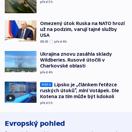
před 3
h
Omezený útok Ruska na NATO hrozí
už na podzim, varují tajné služby
USA
09:05
před 4
h
Ukrajina znovu zasáhla sklady
Wildberies. Rusové útočili v
Charkovské oblasti
před 4
h
Lipsko je „článkem řetězce
VIDEO
ruských útoků“, míní Votápek. Dle
Kotena za tím může být kdokoli
před 5
h
Evropský pohled