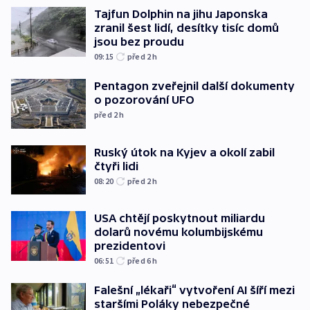
Tajfun Dolphin na jihu Japonska
zranil šest lidí, desítky tisíc domů
jsou bez proudu
09:15
před 2
h
Pentagon zveřejnil další dokumenty
o pozorování UFO
před 2
h
Ruský útok na Kyjev a okolí zabil
čtyři lidi
08:20
před 2
h
USA chtějí poskytnout miliardu
dolarů novému kolumbijskému
prezidentovi
06:51
před 6
h
Falešní „lékaři“ vytvoření AI šíří mezi
staršími Poláky nebezpečné