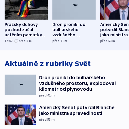
Pražský duhový
Dron pronikl do
Americký Sen
pochod začal
bulharského
potvrdil Blan
uctěním památky
vzdušného
jako ministra
obětí berlínského
prostoru,
spravedlnost
12:02
před 8
m
před 41
m
před 53
m
útoku
explodoval kilometr
od plynovodu
Aktuálně z rubriky
Svět
Dron pronikl do bulharského
vzdušného prostoru, explodoval
kilometr od plynovodu
před 41
m
Americký Senát potvrdil Blanche
jako ministra spravedlnosti
před 53
m