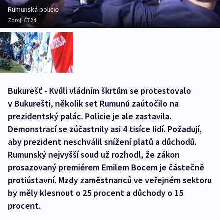
Rumunská policie
Zdroj:
ČT24
Bukurešť - Kvůli vládním škrtům se protestovalo
v Bukurešti, několik set Rumunů zaútočilo na
prezidentský palác. Policie je ale zastavila.
Demonstrací se zúčastnily asi 4 tisíce lidí. Požadují,
aby prezident neschválil snížení platů a důchodů.
Rumunský nejvyšší soud už rozhodl, že zákon
prosazovaný premiérem Emilem Bocem je částečně
protiústavní. Mzdy zaměstnanců ve veřejném sektoru
by měly klesnout o 25 procent a důchody o 15
procent.