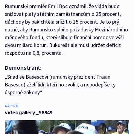
Rumunský premiér Emil Boc oznámil, že vláda bude
snižovat platy státním zaměstnancům o 25 procent,
důchody by pak chtěla snížit o 15 procent. Je to prý
nutné, aby Rumunsko splnilo požadavky Mezinárodního
měnového fondu, který slibuje finanční pomoc ve výši
dvou miliard korun. Bukurešť ale musí udržet deficit
rozpočtu na 6,8, procenta.
Demonstrant:
„Snad se Basescovi (rumunský prezident Traian
Basesco) zželí lidí, kteří ho zvolili, a nepodepíše ty
úsporné zákony.“
GALERIE
videogallery_58849