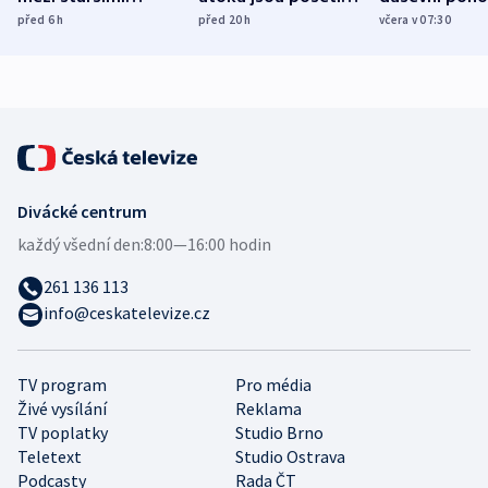
Poláky nebezpečné
míní estonský
ukázala
před 6
h
před 20
h
včera v 07:30
zdravotní rady
bezpečnostní
mezinárodní 
expert
Divácké centrum
každý všední den:
8:00—16:00 hodin
261 136 113
info@ceskatelevize.cz
TV program
Pro média
Živé vysílání
Reklama
TV poplatky
Studio Brno
Teletext
Studio Ostrava
Podcasty
Rada ČT