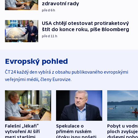
zdravotní rady
před 6
h
USA chtějí otestovat protiraketový
štít do konce roku, píše Bloomberg
před 11
h
Evropský pohled
ČT24 každý den vybírá z obsahu publikovaného evropskými
veřejnými médii, členy Eurovize.
Falešní „lékaři“
Spekulace o
Pobyt u vodn
vytvoření AI šíří
přímém ruském
ploch zvyšuje
mezi staršími
útoku jsou pošetilé,
duševní poho