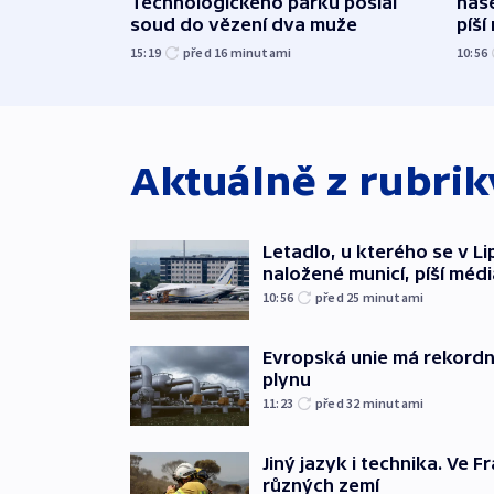
Technologického parku poslal
naše
soud do vězení dva muže
píší
15:19
před 16
minutami
10:56
Aktuálně z rubri
Letadlo, u kterého se v Li
naložené municí, píší médi
10:56
před 25
minutami
Evropská unie má rekordn
plynu
11:23
před 32
minutami
Jiný jazyk i technika. Ve Fr
různých zemí