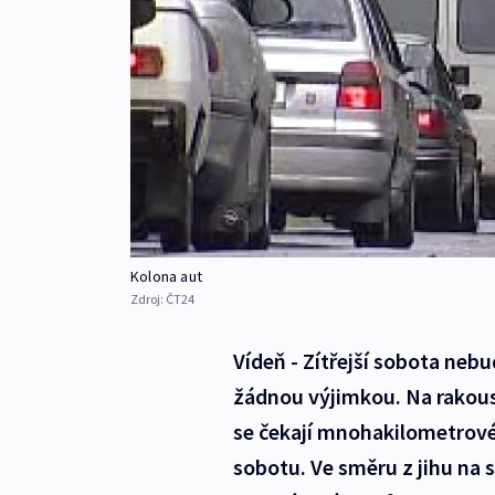
Kolona aut
Zdroj:
ČT24
Vídeň - Zítřejší sobota nebu
žádnou výjimkou. Na rakous
se čekají mnohakilometrové
sobotu. Ve směru z jihu na s