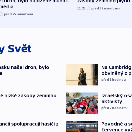
l dron, bylo naložené municí,
zásoby zemního plynu
 média
11:23
před 32
minutami
před 25
minutami
ky
Svět
psku našel dron, bylo
Na Cambridge
a
obviněný z p
před 1
hodinou
Izraelský osa
ě nízké zásoby zemního
aktivisty
před 2
hodinami
Povodně a se
ancii spolupracují hasiči z
července vyž