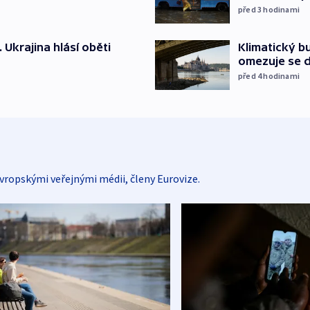
před 3
hodinami
. Ukrajina hlásí oběti
Klimatický bu
omezuje se d
před 4
hodinami
vropskými veřejnými médii, členy Eurovize.