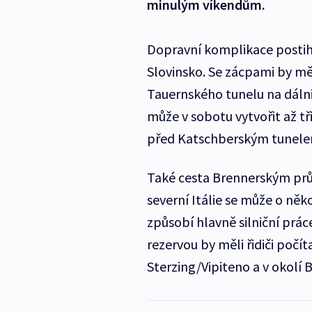
minulým víkendům.
Dopravní komplikace postih
Slovinsko. Se zácpami by měl
Tauernského tunelu na dáln
může v sobotu vytvořit až tř
před Katschberským tunele
Také cesta Brennerským prů
severní Itálie se může o n
způsobí hlavně silniční prá
rezervou by měli řidiči počít
Sterzing/Vipiteno a v okolí 