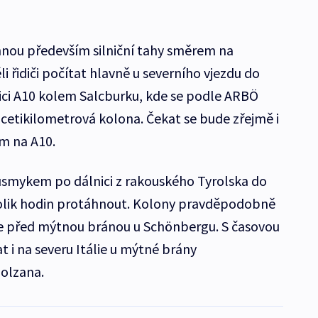
nou především silniční tahy směrem na
i řidiči počítat hlavně u severního vjezdu do
ici A10 kolem Salcburku, kde se podle ARBÖ
icetikilometrová kolona. Čekat se bude zřejmě i
m na A10.
smykem po dálnici z rakouského Tyrolska do
ěkolik hodin protáhnout. Kolony pravděpodobně
ce před mýtnou bránou u Schönbergu. S časovou
at i na severu Itálie u mýtné brány
Bolzana.