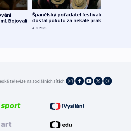
Španělský pořadatel festivalu
ováni
Lesn
dostal pokutu za nekalé praktiky
mí. Bojovali
dopa
zdrav
4. 8. 2026
4. 8. 20
eská televize na sociálních sítích: