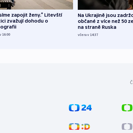
íme zapojit ženy.“ Litevští
Na Ukrajině jsou zadrž
tici zvažují dohodu o
občané z více než 50 ze
ografii
na straně Ruska
v 16:00
včera v 14:37
Č