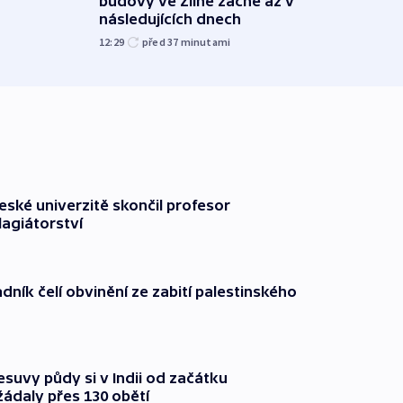
budovy ve Zlíně začne až v
Ukraj
následujících dnech
08:52
12:29
před 37
minutami
ské univerzitě skončil profesor
lagiátorství
dník čelí obvinění ze zabití palestinského
suvy půdy si v Indii od začátku
ádaly přes 130 obětí