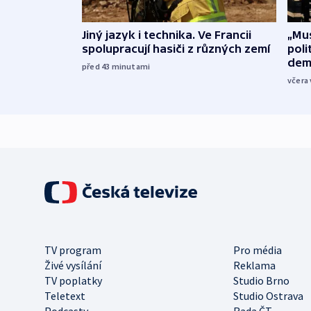
Jiný jazyk i technika. Ve Francii
„Mus
spolupracují hasiči z různých zemí
poli
dem
před 43
minutami
včera 
TV program
Pro média
Živé vysílání
Reklama
TV poplatky
Studio Brno
Teletext
Studio Ostrava
Podcasty
Rada ČT