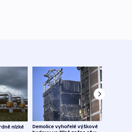
Demolice vyhořelé výškové
rdně nízké
V Rus