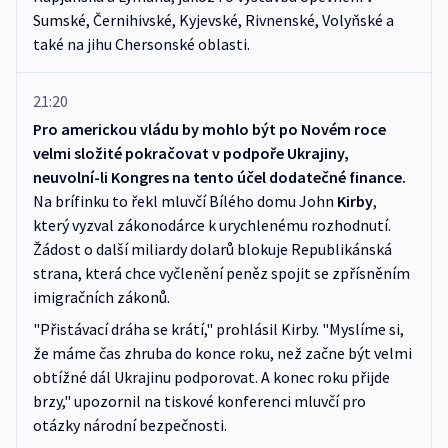
Sumské, Černihivské, Kyjevské, Rivnenské, Volyňské a
také na jihu Chersonské oblasti.
21:20
Pro americkou vládu by mohlo být po Novém roce
velmi složité pokračovat v podpoře Ukrajiny,
neuvolní-li Kongres na tento účel dodatečné finance.
Na brífinku to řekl mluvčí Bílého domu John
Kirby
,
který vyzval zákonodárce k urychlenému rozhodnutí.
Žádost o další miliardy dolarů blokuje Republikánská
strana, která chce vyčlenění peněz spojit se zpřísněním
imigračních zákonů.
"Přistávací dráha se krátí," prohlásil Kirby. "Myslíme si,
že máme čas zhruba do konce roku, než začne být velmi
obtížné dál Ukrajinu podporovat. A konec roku přijde
brzy," upozornil na tiskové konferenci mluvčí pro
otázky národní bezpečnosti.