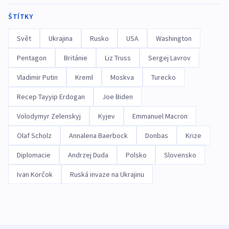
ŠTÍTKY
Svět
Ukrajina
Rusko
USA
Washington
Pentagon
Británie
Liz Truss
Sergej Lavrov
Vladimir Putin
Kreml
Moskva
Turecko
Recep Tayyip Erdogan
Joe Biden
Volodymyr Zelenskyj
Kyjev
Emmanuel Macron
Olaf Scholz
Annalena Baerbock
Donbas
Krize
Diplomacie
Andrzej Duda
Polsko
Slovensko
Ivan Korčok
Ruská invaze na Ukrajinu