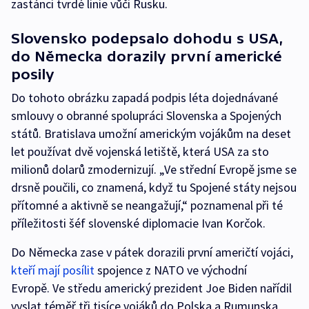
zastánci tvrdé linie vůči Rusku.
Slovensko podepsalo dohodu s USA,
do Německa dorazily první americké
posily
Do tohoto obrázku zapadá podpis léta dojednávané
smlouvy o obranné spolupráci Slovenska a Spojených
států. Bratislava umožní americkým vojákům na deset
let používat dvě vojenská letiště, která USA za sto
milionů dolarů zmodernizují. „Ve střední Evropě jsme se
drsně poučili, co znamená, když tu Spojené státy nejsou
přítomné a aktivně se neangažují,“ poznamenal při té
příležitosti šéf slovenské diplomacie Ivan Korčok.
Do Německa zase v pátek dorazili první američtí vojáci,
kteří mají posílit
spojence z NATO ve východní
Evropě. Ve středu americký prezident Joe Biden nařídil
vyslat téměř tři tisíce vojáků do Polska a Rumunska,