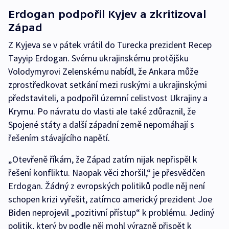
Erdogan podpořil Kyjev a zkritizoval
Západ
Z Kyjeva se v pátek vrátil do Turecka prezident Recep
Tayyip Erdogan. Svému ukrajinskému protějšku
Volodymyrovi Zelenskému nabídl, že Ankara může
zprostředkovat setkání mezi ruskými a ukrajinskými
představiteli, a podpořil územní celistvost Ukrajiny a
Krymu. Po návratu do vlasti ale také zdůraznil, že
Spojené státy a další západní země nepomáhají s
řešením stávajícího napětí.
„Otevřeně říkám, že Západ zatím nijak nepřispěl k
řešení konfliktu. Naopak věci zhoršil,“ je přesvědčen
Erdogan. Žádný z evropských politiků podle něj není
schopen krizi vyřešit, zatímco americký prezident Joe
Biden neprojevil „pozitivní přístup“ k problému. Jediný
politik, který by podle něj mohl výrazně přispět k