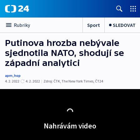
Sport
SLEDOVAT
Rubriky
Putinova hrozba nebývale
sjednotila NATO, shodují se
západní analytici
apm
,
hop
4. 2. 2022
4. 2. 2022
|
Zdroj:
ČTK
,
The New York Times
,
ČT24
Nahrávám video