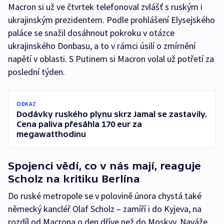
Macron si už ve čtvrtek telefonoval zvlášť s ruským i
ukrajinským prezidentem. Podle prohlášení Elysejského
paláce se snažil dosáhnout pokroku v otázce
ukrajinského Donbasu, a to v rámci úsilí o zmírnění
napětí v oblasti. S Putinem si Macron volal už potřetí za
poslední týden.
ODKAZ
Dodávky ruského plynu skrz Jamal se zastavily.
Cena paliva přesáhla 170 eur za
megawatthodinu
Spojenci vědí, co v nás mají, reaguje
Scholz na kritiku Berlína
Do ruské metropole se v polovině února chystá také
německý kancléř Olaf Scholz – zamíří i do Kyjeva, na
rozdíl od Macrona o den dříve než do Moskvy. Naváže