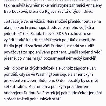
tak na návštěvu německé ministryně zahraničí Annaleny
Baerbockové, která do Kyjeva zavítá o týden dříve.
„Situace je velmi vážná. Není možné přehlédnout, že na
ukrajinskou hranici napochodovalo mnoho vojáků a
jednotek,“ řekl Scholz televizi ZDF. V rozhovoru se
vyjádřil také ke kritice některých politiků a médií, že
Berlín je příliš vstřícný vůči Putinovi, a nedá se tudíž
považovat za spolehlivého partnera. „Naši spojenci vědí
přesně, co v nás mají,“ poznamenal německý kancléř.
Sérii diplomatických schůzek ale Scholz započne už v
pondělí, kdy se ve Washingtonu sejde s americkým
prezidentem Joem Bidenem. O den později by se měl
setkat také s Macronem a polským prezidentem
Andrzejem Dudou. Ve čtvrtek jej pak bude čekat jednání
s představiteli pobaltských států.