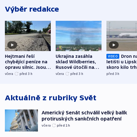
Výběr redakce
Hejtmani řeší
Ukrajina zasáhla
Dron n
VIDEO
chybějící peníze na
sklad Wildberries,
letišti u Lips
opravu silnic. Jsou
Rusové útočili na
skoro kilo trh
nenárokové, namítá
trh, hasiče či
indicie ukazuj
včera
před 3
h
včera
před 3
h
před 3
h
ministerstvo
stadion
Rusko
Aktuálně z rubriky
Svět
Americký Senát schválil velký balík
protiruských sankčních opatření
včera
před 1
h