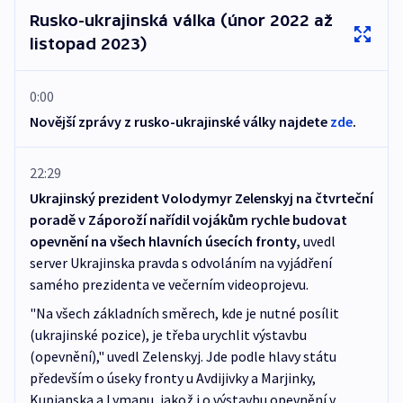
Rusko-ukrajinská válka (únor 2022 až
listopad 2023)
0:00
Novější zprávy z rusko-ukrajinské války najdete
zde
.
22:29
Ukrajinský prezident Volodymyr Zelenskyj na čtvrteční
poradě v Záporoží nařídil vojákům rychle budovat
opevnění na všech hlavních úsecích fronty,
uvedl
server Ukrajinska pravda s odvoláním na vyjádření
samého prezidenta ve večerním videoprojevu.
"Na všech základních směrech, kde je nutné posílit
(ukrajinské pozice), je třeba urychlit výstavbu
(opevnění)," uvedl Zelenskyj. Jde podle hlavy státu
především o úseky fronty u Avdijivky a Marjinky,
Kupjanska a Lymanu, jakož i o výstavbu opevnění v