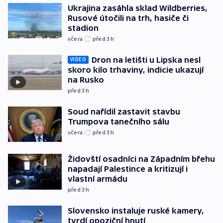
Ukrajina zasáhla sklad Wildberries,
Rusové útočili na trh, hasiče či
stadion
včera
před 3
h
Dron na letišti u Lipska nesl
VIDEO
skoro kilo trhaviny, indicie ukazují
na Rusko
před 3
h
Soud nařídil zastavit stavbu
Trumpova tanečního sálu
včera
před 3
h
Židovští osadníci na Západním břehu
napadají Palestince a kritizují i
vlastní armádu
před 3
h
Slovensko instaluje ruské kamery,
tvrdí opoziční hnutí