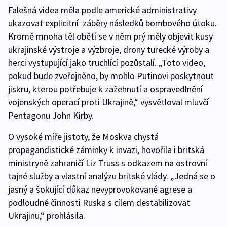
Falešná videa měla podle americké administrativy
ukazovat explicitní záběry následků bombového útoku.
Kromě mnoha těl obětí se v něm prý měly objevit kusy
ukrajinské výstroje a výzbroje, drony turecké výroby a
herci vystupující jako truchlící pozůstalí. „Toto video,
pokud bude zveřejněno, by mohlo Putinovi poskytnout
jiskru, kterou potřebuje k zažehnutí a ospravedlnění
vojenských operací proti Ukrajině,“ vysvětloval mluvčí
Pentagonu John Kirby.
O vysoké míře jistoty, že Moskva chystá
propagandistické záminky k invazi, hovořila i britská
ministryně zahraničí Liz Truss s odkazem na ostrovní
tajné služby a vlastní analýzu britské vlády. „Jedná se o
jasný a šokující důkaz nevyprovokované agrese a
podloudné činnosti Ruska s cílem destabilizovat
Ukrajinu,“ prohlásila.