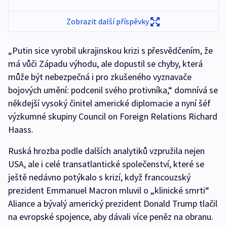
Zobrazit další příspěvky
„Putin sice vyrobil ukrajinskou krizi s přesvědčením, že
má vůči Západu výhodu, ale dopustil se chyby, která
může být nebezpečná i pro zkušeného vyznavače
bojových umění: podcenil svého protivníka,“ domnívá se
někdejší vysoký činitel americké diplomacie a nyní šéf
výzkumné skupiny Council on Foreign Relations Richard
Haass.
Ruská hrozba podle dalších analytiků vzpružila nejen
USA, ale i celé transatlantické společenství, které se
ještě nedávno potýkalo s krizí, když francouzský
prezident Emmanuel Macron mluvil o „klinické smrti“
Aliance a bývalý americký prezident Donald Trump tlačil
na evropské spojence, aby dávali více peněz na obranu.