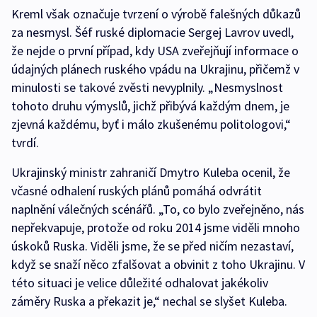
Kreml však označuje tvrzení o výrobě falešných důkazů
za nesmysl. Šéf ruské diplomacie Sergej Lavrov uvedl,
že nejde o první případ, kdy USA zveřejňují informace o
údajných plánech ruského vpádu na Ukrajinu, přičemž v
minulosti se takové zvěsti nevyplnily. „Nesmyslnost
tohoto druhu výmyslů, jichž přibývá každým dnem, je
zjevná každému, byť i málo zkušenému politologovi,“
tvrdí.
Ukrajinský ministr zahraničí Dmytro Kuleba ocenil, že
včasné odhalení ruských plánů pomáhá odvrátit
naplnění válečných scénářů. „To, co bylo zveřejněno, nás
nepřekvapuje, protože od roku 2014 jsme viděli mnoho
úskoků Ruska. Viděli jsme, že se před ničím nezastaví,
když se snaží něco zfalšovat a obvinit z toho Ukrajinu. V
této situaci je velice důležité odhalovat jakékoliv
záměry Ruska a překazit je,“ nechal se slyšet Kuleba.