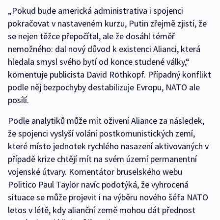
„Pokud bude americká administrativa i spojenci
pokračovat v nastaveném kurzu, Putin zřejmě zjistí, že
se nejen těžce přepočítal, ale že dosáhl téměř
nemožného: dal nový důvod k existenci Alianci, která
hledala smysl svého bytí od konce studené války,“
komentuje publicista David Rothkopf. Případný konflikt
podle něj bezpochyby destabilizuje Evropu, NATO ale
posílí.
Podle analytiků může mít oživení Aliance za následek,
že spojenci vyslyší volání postkomunistických zemí,
které místo jednotek rychlého nasazení aktivovaných v
případě krize chtějí mít na svém území permanentní
vojenské útvary. Komentátor bruselského webu
Politico Paul Taylor navíc podotýká, že vyhrocená
situace se může projevit i na výběru nového šéfa NATO
letos v létě, kdy alianční země mohou dát přednost