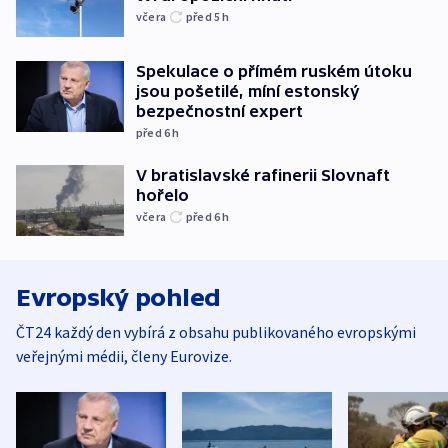
včera
před 5
h
Spekulace o přímém ruském útoku
jsou pošetilé, míní estonský
bezpečnostní expert
před 6
h
V bratislavské rafinerii Slovnaft
hořelo
včera
před 6
h
Evropský pohled
ČT24 každý den vybírá z obsahu publikovaného evropskými
veřejnými médii, členy Eurovize.