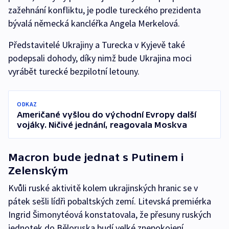
zažehnání konfliktu, je podle tureckého prezidenta
bývalá německá kancléřka Angela Merkelová.
Představitelé Ukrajiny a Turecka v Kyjevě také
podepsali dohody, díky nimž bude Ukrajina moci
vyrábět turecké bezpilotní letouny.
ODKAZ
Američané vyšlou do východní Evropy další
vojáky. Ničivé jednání, reagovala Moskva
Macron bude jednat s Putinem i
Zelenským
Kvůli ruské aktivitě kolem ukrajinských hranic se v
pátek sešli lídři pobaltských zemí. Litevská premiérka
Ingrid Šimonytéová konstatovala, že přesuny ruských
jednotek do Běloruska budí velké znepokojení.