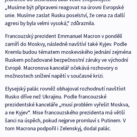
„Musíme být připraveni reagovat na úrovni Evropské
unie. Musíme zaslat Rusku poselství, že cena za další
agresi by byla velmi vysoká,“ zdůraznila.
Francouzský prezident Emmanuel Macron v pondělí
zamíří do Moskvy, následně navštíví také Kyjev. Podle
Kremlu budou tématem moskevského jednání zejména
Ruskem požadované bezpečnostní záruky ve východní
Evropě. Macronova kancelář očekává rozhovory o
možnostech snížení napětí v současné krizi.
Elysejský palác rovněž obhajoval rozhodnutí navštívit
Rusko dříve než Ukrajinu. Podle francouzské
prezidentské kanceláře „musí problém vyřešit Moskva,
a ne Kyjev“. Mise francouzského prezidenta má větší
šanci na úspěch, pokud nejprve promluví s Putinem. V
tom Macrona podpořil i Zelenskyj, dodal palác.