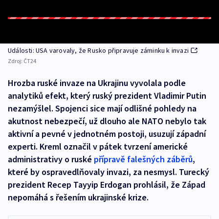
Události: USA varovaly, že Rusko připravuje záminku k invazi
Zdroj:
ČT24
Hrozba ruské invaze na Ukrajinu vyvolala podle
analytiků efekt, který ruský prezident Vladimir Putin
nezamýšlel. Spojenci sice mají odlišné pohledy na
akutnost nebezpečí, už dlouho ale NATO nebylo tak
aktivní a pevné v jednotném postoji, usuzují západní
experti. Kreml označil v pátek tvrzení americké
administrativy o ruské
přípravě falešných záběrů
,
které by ospravedlňovaly invazi, za nesmysl. Turecký
prezident Recep Tayyip Erdogan prohlásil, že Západ
nepomáhá s řešením ukrajinské krize.