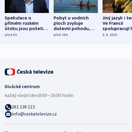
Spekulace o
Pobyt u vodních
Jiný jazyk i t
přímém ruském
ploch zvyšuje
Ve Francii
útoku jsou pošetilé,
duševní pohodu,
spolupracují h
míní estonský
ukázala
různých zemí
před 6
h
před 16
h
6. 8. 2026
bezpečnostní
mezinárodní studie
expert
Divácké centrum
každý všední den:
8:00—16:00 hodin
261 136 113
info@ceskatelevize.cz