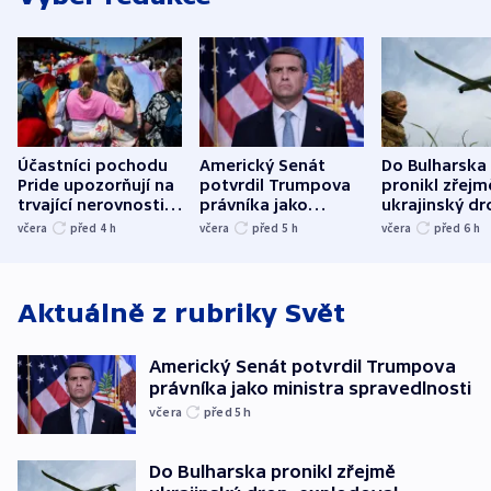
Účastníci pochodu
Americký Senát
Do Bulharska
Pride upozorňují na
potvrdil Trumpova
pronikl zřejm
trvající nerovnosti i
právníka jako
ukrajinský dr
společenskou
ministra
explodoval k
včera
před 4
h
včera
před 5
h
včera
před 6
h
atmosféru
spravedlnosti
od plynovod
Aktuálně z rubriky
Svět
Americký Senát potvrdil Trumpova
právníka jako ministra spravedlnosti
včera
před 5
h
Do Bulharska pronikl zřejmě