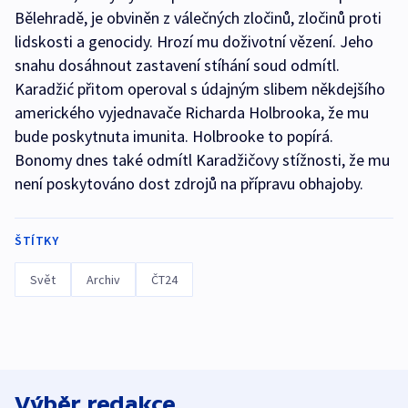
Bělehradě, je obviněn z válečných zločinů, zločinů proti
lidskosti a genocidy. Hrozí mu doživotní vězení. Jeho
snahu dosáhnout zastavení stíhání soud odmítl.
Karadžić přitom operoval s údajným slibem někdejšího
amerického vyjednavače Richarda Holbrooka, že mu
bude poskytnuta imunita. Holbrooke to popírá.
Bonomy dnes také odmítl Karadžičovy stížnosti, že mu
není poskytováno dost zdrojů na přípravu obhajoby.
ŠTÍTKY
Svět
Archiv
ČT24
Výběr redakce