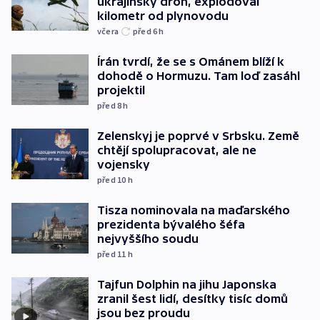
ukrajinský dron, explodoval
kilometr od plynovodu
včera
před 6
h
Írán tvrdí, že se s Ománem blíží k
dohodě o Hormuzu. Tam loď zasáhl
projektil
před 8
h
Zelenskyj je poprvé v Srbsku. Země
chtějí spolupracovat, ale ne
vojensky
před 10
h
Tisza nominovala na maďarského
prezidenta bývalého šéfa
nejvyššího soudu
před 11
h
Tajfun Dolphin na jihu Japonska
zranil šest lidí, desítky tisíc domů
jsou bez proudu