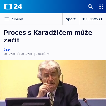
Sport
SLEDOVAT
Rubriky
Proces s Karadžičem může
začít
ČT24
20. 8. 2009
20. 8. 2009
|
Zdroj:
ČT24