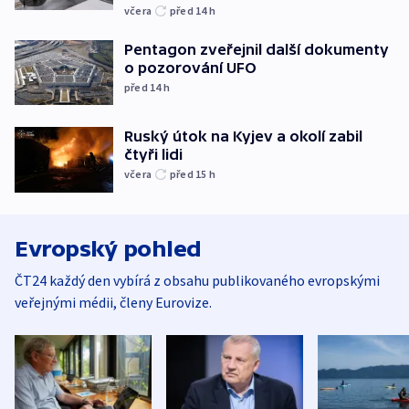
včera
před 14
h
Pentagon zveřejnil další dokumenty
o pozorování UFO
před 14
h
Ruský útok na Kyjev a okolí zabil
čtyři lidi
včera
před 15
h
Evropský pohled
ČT24 každý den vybírá z obsahu publikovaného evropskými
veřejnými médii, členy Eurovize.