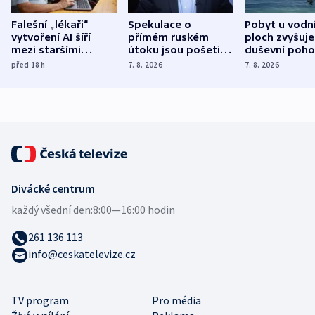
Falešní „lékaři“
Spekulace o
Pobyt u vodn
vytvoření AI šíří
přímém ruském
ploch zvyšuje
mezi staršími
útoku jsou pošetilé,
duševní poho
Poláky nebezpečné
míní estonský
ukázala
před 18
h
7. 8. 2026
7. 8. 2026
zdravotní rady
bezpečnostní
mezinárodní 
expert
Divácké centrum
každý všední den:
8:00—16:00 hodin
261 136 113
info@ceskatelevize.cz
TV program
Pro média