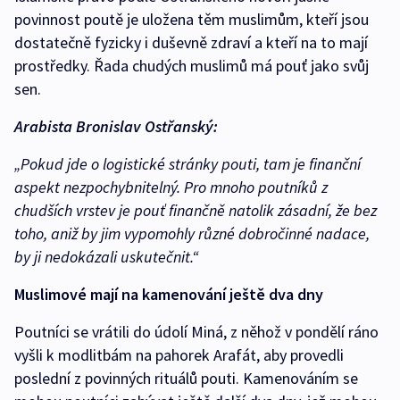
povinnost poutě je uložena těm muslimům, kteří jsou
dostatečně fyzicky i duševně zdraví a kteří na to mají
prostředky. Řada chudých muslimů má pouť jako svůj
sen.
Arabista Bronislav Ostřanský:
„Pokud jde o logistické stránky pouti, tam je finanční
aspekt nezpochybnitelný. Pro mnoho poutníků z
chudších vrstev je pouť finančně natolik zásadní, že bez
toho, aniž by jim vypomohly různé dobročinné nadace,
by ji nedokázali uskutečnit.“
Muslimové mají na kamenování ještě dva dny
Poutníci se vrátili do údolí Miná, z něhož v pondělí ráno
vyšli k modlitbám na pahorek Arafát, aby provedli
poslední z povinných rituálů pouti. Kamenováním se