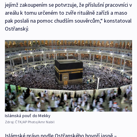
jejímž zakoupením se potvrzuje, že příslušní pracovníci v
areálu k tomu určeném to zvíře rituálně zařízli a maso
pak poslali na pomoc chudším souvěrcům,“ konstatoval
Ostřanský.
Islámská pouť do Mekky
Zdroj:
ČTK/AP Photo/Amr Nabil
Islámské právo podle Ostřanského hovoří jasně –