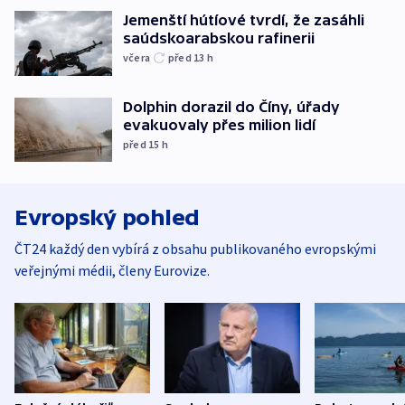
Jemenští hútíové tvrdí, že zasáhli
saúdskoarabskou rafinerii
včera
před 13
h
Dolphin dorazil do Číny, úřady
evakuovaly přes milion lidí
před 15
h
Evropský pohled
ČT24 každý den vybírá z obsahu publikovaného evropskými
veřejnými médii, členy Eurovize.