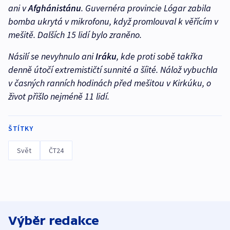
ani v
Afghánistánu
. Guvernéra provincie Lógar zabila
bomba ukrytá v mikrofonu, když promlouval k věřícím v
mešitě. Dalších 15 lidí bylo zraněno.
Násilí se nevyhnulo ani
Iráku
, kde proti sobě takřka
denně útočí extremističtí sunnité a šíité. Nálož vybuchla
v časných ranních hodinách před mešitou v Kirkúku, o
život přišlo nejméně 11 lidí.
ŠTÍTKY
Svět
ČT24
Výběr redakce