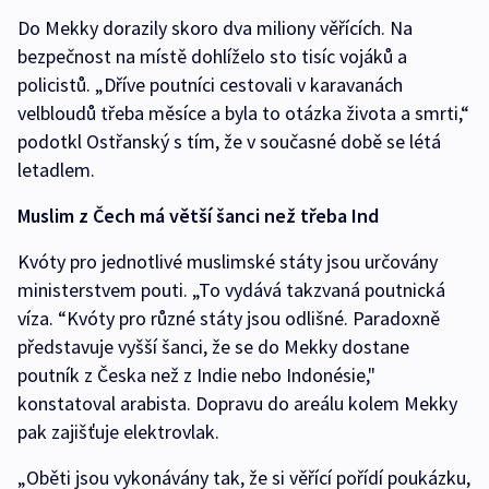
Do Mekky dorazily skoro dva miliony věřících. Na
bezpečnost na místě dohlíželo sto tisíc vojáků a
policistů. „Dříve poutníci cestovali v karavanách
velbloudů třeba měsíce a byla to otázka života a smrti,“
podotkl Ostřanský s tím, že v současné době se létá
letadlem.
Muslim z Čech má větší šanci než třeba Ind
Kvóty pro jednotlivé muslimské státy jsou určovány
ministerstvem pouti. „To vydává takzvaná poutnická
víza. “Kvóty pro různé státy jsou odlišné. Paradoxně
představuje vyšší šanci, že se do Mekky dostane
poutník z Česka než z Indie nebo Indonésie,"
konstatoval arabista. Dopravu do areálu kolem Mekky
pak zajišťuje elektrovlak.
„Oběti jsou vykonávány tak, že si věřící pořídí poukázku,