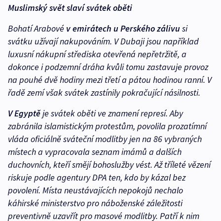
Muslimský svět slaví svátek oběti
Bohatí Arabové
v emirátech u Perského zálivu
si
svátku užívají nakupováním. V Dubaji jsou například
luxusní nákupní střediska otevřená nepřetržitě, a
dokonce i podzemní dráha kvůli tomu zastavuje provoz
na pouhé dvě hodiny mezi třetí a pátou hodinou ranní. V
řadě zemí však svátek zastínily pokračující násilnosti.
V Egyptě
je svátek oběti ve znamení represí. Aby
zabránila islamistickým protestům, povolila prozatímní
vláda oficiálně sváteční modlitby jen na 86 vybraných
místech a vypracovala seznam imámů a dalších
duchovních, kteří smějí bohoslužby vést. Až tříleté vězení
riskuje podle agentury DPA ten, kdo by kázal bez
povolení. Místa neustávajících nepokojů nechalo
káhirské ministerstvo pro náboženské záležitosti
preventivně uzavřít pro masové modlitby. Patří k nim