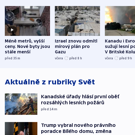
Méně metrů, vyšší
Izrael znovu odmítl
Kanadu i Evro
ceny. Nové byty jsou
mírový plán pro
sužují lesní p
stále menší
Gazu
V Britské Kol
evakuovali tis
před 35
m
včera
před 8
h
včera
před 9
h
Aktuálně z rubriky
Svět
Kanadské úřady hlásí první oběť
rozsáhlých lesních požárů
před 14
m
Trump vybral nového právního
poradce Bílého domu, změna