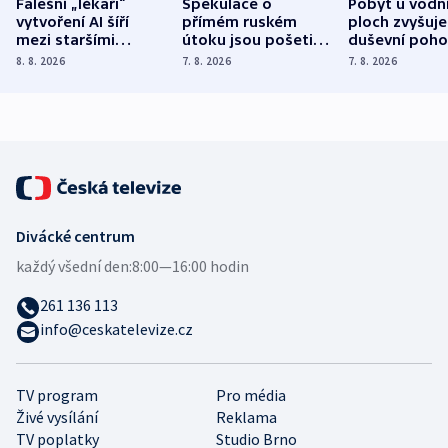
Falešní „lékaři“
Spekulace o
Pobyt u vodn
vytvoření AI šíří
přímém ruském
ploch zvyšuje
mezi staršími
útoku jsou pošetilé,
duševní poho
Poláky nebezpečné
míní estonský
ukázala
8. 8. 2026
7. 8. 2026
7. 8. 2026
zdravotní rady
bezpečnostní
mezinárodní 
expert
Divácké centrum
každý všední den:
8:00—16:00 hodin
261 136 113
info@ceskatelevize.cz
TV program
Pro média
Živé vysílání
Reklama
TV poplatky
Studio Brno