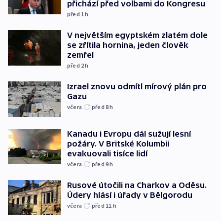
přichází před volbami do Kongresu
před 1
h
V největším egyptském zlatém dole
se zřítila hornina, jeden člověk
zemřel
před 2
h
Izrael znovu odmítl mírový plán pro
Gazu
včera
před 8
h
Kanadu i Evropu dál sužují lesní
požáry. V Britské Kolumbii
evakuovali tisíce lidí
včera
před 9
h
Rusové útočili na Charkov a Oděsu.
Údery hlásí i úřady v Bělgorodu
včera
před 11
h