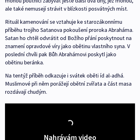
mohou poutníci zabývat ještě další dva dny, jež mohou,
ale také nemusejí strávit v blízkosti posvátných míst.
Rituál kamenování se vztahuje ke starozákonnímu
příběhu trojího Satanova pokoušení proroka Abraháma.
Satan ho chtěl odvrátit od Božího přání poskytnout na
znamení opravdové víry jako obětinu vlastního syna. V
poslední chvíli pak Bůh Abrahámovi poskytl jako
obětinu beránka.
Na tentýž příběh odkazuje i svátek oběti íd al-adhá.
Muslimové při něm porážejí obětní zvířata a část masa
rozdávají chudým.
Nahrávám video