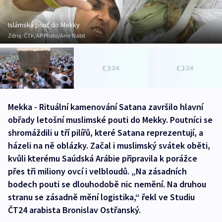
Islámská pouť do Mekky
Zdroj:
ČTK/AP Photo/Amr Nabil
Mekka - Rituální kamenování Satana završilo hlavní
obřady letošní muslimské pouti do Mekky. Poutníci se
shromáždili u tří pilířů, které Satana reprezentují, a
házeli na ně oblázky. Začal i muslimský svátek oběti,
kvůli kterému Saúdská Arábie připravila k porážce
přes tři miliony ovcí i velbloudů. „Na zásadních
bodech pouti se dlouhodobě nic nemění. Na druhou
stranu se zásadně mění logistika,“ řekl ve Studiu
ČT24 arabista Bronislav Ostřanský.