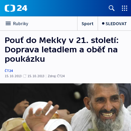
Sport
SLEDOVAT
Rubriky
Pouť do Mekky v 21. století:
Doprava letadlem a oběť na
poukázku
ČT24
15. 10. 2013
15. 10. 2013
|
Zdroj:
ČT24