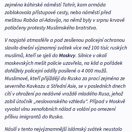
zejména káhirské náměstí Tahrír, kam armáda
zablokovala přístupové cesty, nebo náměstí před
mešitou Rabáa al-Adavíja, na němž byly v srpnu krvavě
potlačeny protesty Muslimského bratrstva.
V napjaté atmosféře a pod zesílenou policejní ochranou
slavilo dnešní významný svátek více než 100 tisíc ruských
muslimů, kteří se sjeli do
Moskvy
. Silnice v okolí
moskevských mešit policie uzavřela, na klid a pořádek
dohlížely policejní oddíly posílené o 4 000 mužů.
Muslimové, kteří přijíždějí do Ruska za prací zejména ze
severního Kavkazu a Střední Asie, se v posledních dnech
cítí v ohrožení po nedávné vraždě mladého Rusa, jehož
zabil útočník „neslovanského vzhledu“. Případ v Moskvě
vyvolal vlnu xenofobních nálad a volání po omezení
přílivu imigrantů do Ruska.
Násilí v tento nejvýznamnější islámský svátek neustalo