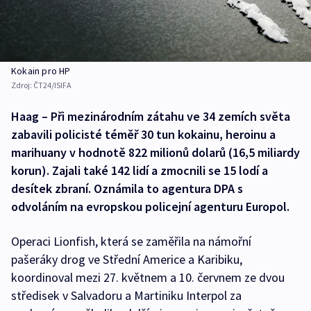
Kokain pro HP
Zdroj:
ČT24/ISIFA
Haag – Při mezinárodním zátahu ve 34 zemích světa
zabavili policisté téměř 30 tun kokainu, heroinu a
marihuany v hodnotě 822 milionů dolarů (16,5 miliardy
korun). Zajali také 142 lidí a zmocnili se 15 lodí a
desítek zbraní. Oznámila to agentura DPA s
odvoláním na evropskou policejní agenturu Europol.
Operaci Lionfish, která se zaměřila na námořní
pašeráky drog ve Střední Americe a Karibiku,
koordinoval mezi 27. květnem a 10. červnem ze dvou
středisek v Salvadoru a Martiniku Interpol za