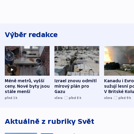
Výběr redakce
Méně metrů, vyšší
Izrael znovu odmítl
Kanadu i Evro
ceny. Nové byty jsou
mírový plán pro
sužují lesní p
stále menší
Gazu
V Britské Kol
evakuovali tis
před 1
h
včera
před 8
h
včera
před 9
h
Aktuálně z rubriky
Svět