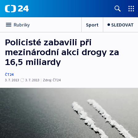
Sport
SLEDOVAT
Rubriky
Policisté zabavili při
mezinárodní akci drogy za
16,5 miliardy
ČT24
3. 7. 2013
3. 7. 2013
|
Zdroj:
ČT24