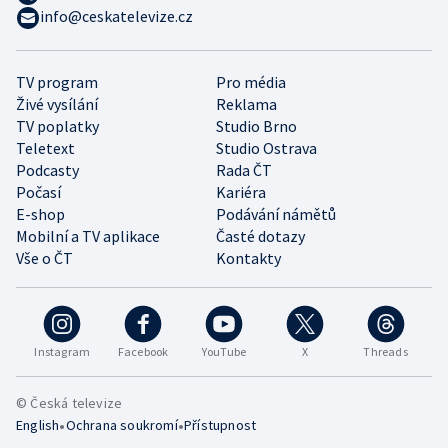
info@ceskatelevize.cz
TV program
Pro média
Živé vysílání
Reklama
TV poplatky
Studio Brno
Teletext
Studio Ostrava
Podcasty
Rada ČT
Počasí
Kariéra
E-shop
Podávání námětů
Mobilní a TV aplikace
Časté dotazy
Vše o ČT
Kontakty
Instagram
Facebook
YouTube
X
Threads
© Česká televize
•
•
English
Ochrana soukromí
Přístupnost