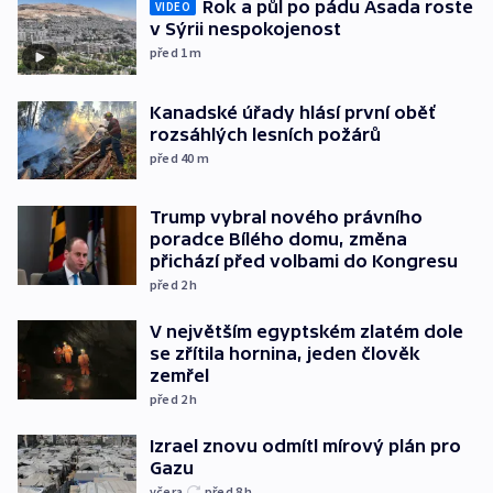
Rok a půl po pádu Asada roste
VIDEO
v Sýrii nespokojenost
před 1
m
Kanadské úřady hlásí první oběť
rozsáhlých lesních požárů
před 40
m
Trump vybral nového právního
poradce Bílého domu, změna
přichází před volbami do Kongresu
před 2
h
V největším egyptském zlatém dole
se zřítila hornina, jeden člověk
zemřel
před 2
h
Izrael znovu odmítl mírový plán pro
Gazu
včera
před 8
h