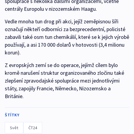
spolupráce s několika dalšími organizacemi, včetně
centrály Europolu v nizozemském Haagu.
Vedle mnoha tun drog při akci, jejíž zeměpisnou šíři
označují někteří odborníci za bezprecedentní, policisté
zabavili také osm tun chemikálií, které se k jejich výrobě
používají, a asi 170 000 dolarů v hotovosti (3,4 milionu
korun).
Z evropských zemí se do operace, jejímž cílem bylo
kromě narušení struktur organizovaného zločinu také
zlepšení zpravodajské spolupráce mezi jednotlivými
státy, zapojily Francie, Německo, Nizozemsko a
Británie.
ŠTÍTKY
Svět
ČT24