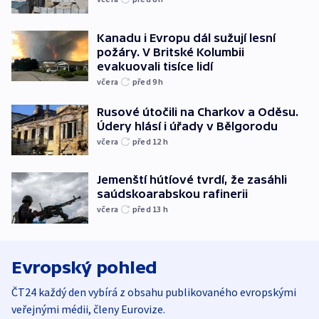
Kanadu i Evropu dál sužují lesní
požáry. V Britské Kolumbii
evakuovali tisíce lidí
včera
před 9
h
Rusové útočili na Charkov a Oděsu.
Údery hlásí i úřady v Bělgorodu
včera
před 12
h
Jemenští hútíové tvrdí, že zasáhli
saúdskoarabskou rafinerii
včera
před 13
h
Evropský pohled
ČT24 každý den vybírá z obsahu publikovaného evropskými
veřejnými médii, členy Eurovize.