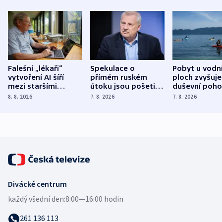
Falešní „lékaři“
Spekulace o
Pobyt u vodn
vytvoření AI šíří
přímém ruském
ploch zvyšuje
mezi staršími
útoku jsou pošetilé,
duševní poho
Poláky nebezpečné
míní estonský
ukázala
8. 8. 2026
7. 8. 2026
7. 8. 2026
zdravotní rady
bezpečnostní
mezinárodní 
expert
Divácké centrum
každý všední den:
8:00—16:00 hodin
261 136 113