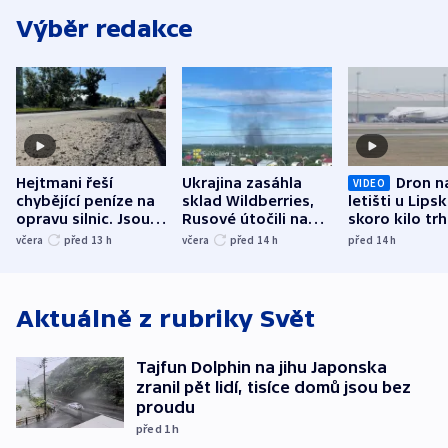
Výběr redakce
Hejtmani řeší
Ukrajina zasáhla
Dron n
VIDEO
chybějící peníze na
sklad Wildberries,
letišti u Lips
opravu silnic. Jsou
Rusové útočili na
skoro kilo trh
nenárokové, namítá
trh, hasiče či
indicie ukazuj
včera
před 13
h
včera
před 14
h
před 14
h
ministerstvo
stadion
Rusko
Aktuálně z rubriky
Svět
Tajfun Dolphin na jihu Japonska
zranil pět lidí, tisíce domů jsou bez
proudu
před 1
h