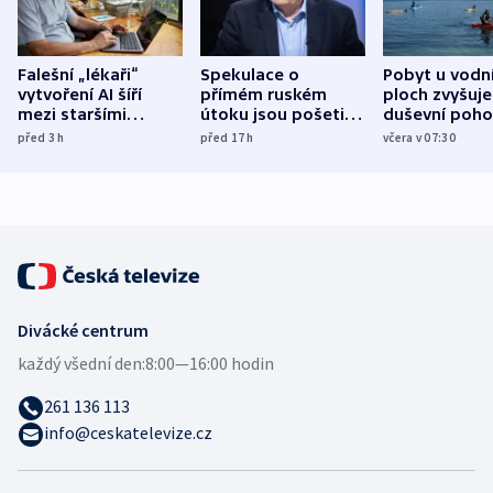
Falešní „lékaři“
Spekulace o
Pobyt u vodn
vytvoření AI šíří
přímém ruském
ploch zvyšuje
mezi staršími
útoku jsou pošetilé,
duševní poho
Poláky nebezpečné
míní estonský
ukázala
před 3
h
před 17
h
včera v 07:30
zdravotní rady
bezpečnostní
mezinárodní 
expert
Divácké centrum
každý všední den:
8:00—16:00 hodin
261 136 113
info@ceskatelevize.cz