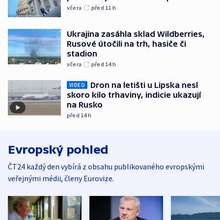
včera
před 11
h
Ukrajina zasáhla sklad Wildberries,
Rusové útočili na trh, hasiče či
stadion
včera
před 14
h
Dron na letišti u Lipska nesl
VIDEO
skoro kilo trhaviny, indicie ukazují
na Rusko
před 14
h
Evropský pohled
ČT24 každý den vybírá z obsahu publikovaného evropskými
veřejnými médii, členy Eurovize.