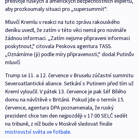
předvoje ruských a amerických bezpečnostních expertů,
aby prozkoumaly situaci pro „supersummit“.
Mluvčí Kremlu v reakci na tuto zprávu rakouského
deníku uvedl, že zatím v této věci nemá pro novináře
žádnou informaci. „Zatím nejsme připraveni informaci
poskytnout,“ citovala Peskova agentura TASS.
„Oznámíme (ji) podle míry připravenosti,“ dodal Putinův
mluvčí.
Trump se 11. a 12. července v Bruselu zúčastní summitu
Severoatlantické aliance. Setkání s Putinem před tím už
Kreml vyloučil. V pátek 13. července je pak šéf Bílého
domu na návštěvě v Británii. Pokud jde o termín 15.
července, agentura DPA poznamenala, že ruský
prezident chce ten den nejpozději v 17:00 SELČ sedět
na tribuně, z níž bude v Moskvě sledovat finále
mistrovství světa ve fotbale
.