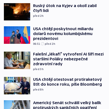
Ruský útok na Kyjev a okolí zabil
čtyři lidi
před 2
h
USA chtějí poskytnout miliardu
dolarů novému kolumbijskému
prezidentovi
06:51
před 2
h
Falešní „lékaři“ vytvoření AI šíří mezi
staršími Poláky nebezpečné
zdravotní rady
před 3
h
USA chtějí otestovat protiraketový
štít do konce roku, píše Bloomberg
před 8
h
Americký Senát schválil velký balík
protiruských sankčních opatření