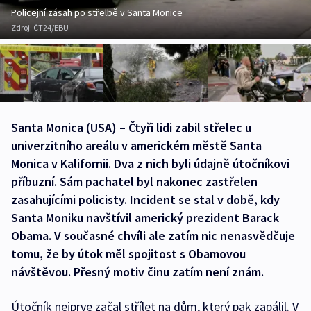
Policejní zásah po střelbě v Santa Monice
Zdroj:
ČT24/EBU
Santa Monica (USA) – Čtyři lidi zabil střelec u
univerzitního areálu v americkém městě Santa
Monica v Kalifornii. Dva z nich byli údajně útočníkovi
příbuzní. Sám pachatel byl nakonec zastřelen
zasahujícími policisty. Incident se stal v době, kdy
Santa Moniku navštívil americký prezident Barack
Obama. V současné chvíli ale zatím nic nenasvědčuje
tomu, že by útok měl spojitost s Obamovou
návštěvou. Přesný motiv činu zatím není znám.
Útočník nejprve začal střílet na dům, který pak zapálil. V