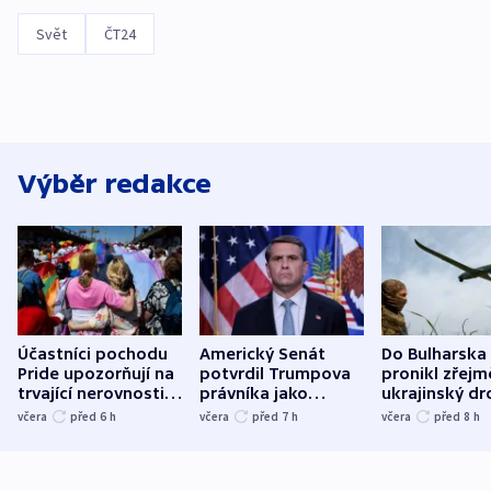
Svět
ČT24
Výběr redakce
Účastníci pochodu
Americký Senát
Do Bulharska
Pride upozorňují na
potvrdil Trumpova
pronikl zřejm
trvající nerovnosti i
právníka jako
ukrajinský dr
společenskou
ministra
explodoval k
včera
před 6
h
včera
před 7
h
včera
před 8
h
atmosféru
spravedlnosti
od plynovod