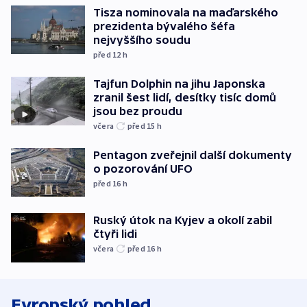
Tisza nominovala na maďarského
prezidenta bývalého šéfa
nejvyššího soudu
před 12
h
Tajfun Dolphin na jihu Japonska
zranil šest lidí, desítky tisíc domů
jsou bez proudu
včera
před 15
h
Pentagon zveřejnil další dokumenty
o pozorování UFO
před 16
h
Ruský útok na Kyjev a okolí zabil
čtyři lidi
včera
před 16
h
Evropský pohled