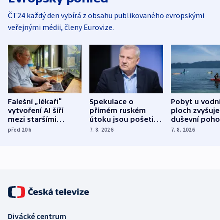
ČT24 každý den vybírá z obsahu publikovaného evropskými
veřejnými médii, členy Eurovize.
Falešní „lékaři“
Spekulace o
Pobyt u vodn
vytvoření AI šíří
přímém ruském
ploch zvyšuje
mezi staršími
útoku jsou pošetilé,
duševní poho
Poláky nebezpečné
míní estonský
ukázala
před 20
h
7. 8. 2026
7. 8. 2026
zdravotní rady
bezpečnostní
mezinárodní 
expert
Divácké centrum