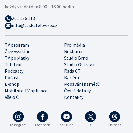
každý všední den:
8:00—16:00 hodin
261 136 113
info@ceskatelevize.cz
TV program
Pro média
Živé vysílání
Reklama
TV poplatky
Studio Brno
Teletext
Studio Ostrava
Podcasty
Rada ČT
Počasí
Kariéra
E-shop
Podávání námětů
Mobilní a TV aplikace
Časté dotazy
Vše o ČT
Kontakty
Instagram
Facebook
YouTube
X
Threads