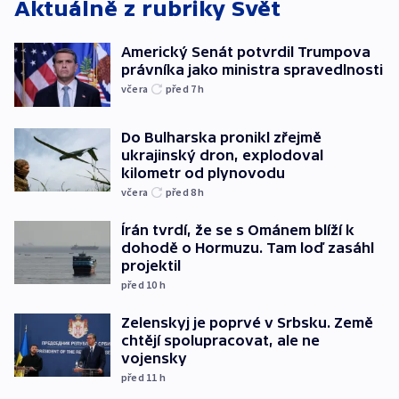
Aktuálně z rubriky
Svět
Americký Senát potvrdil Trumpova
právníka jako ministra spravedlnosti
včera
před 7
h
Do Bulharska pronikl zřejmě
ukrajinský dron, explodoval
kilometr od plynovodu
včera
před 8
h
Írán tvrdí, že se s Ománem blíží k
dohodě o Hormuzu. Tam loď zasáhl
projektil
před 10
h
Zelenskyj je poprvé v Srbsku. Země
chtějí spolupracovat, ale ne
vojensky
před 11
h