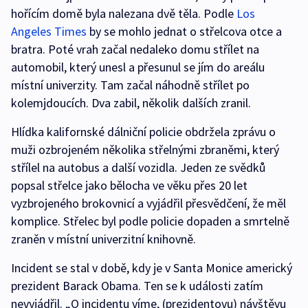
hořícím domě byla nalezana dvě těla. Podle
Los
Angeles Times
by se mohlo jednat o střelcova otce a
bratra. Poté vrah začal nedaleko domu střílet na
automobil, který unesl a přesunul se jím do areálu
místní univerzity. Tam začal náhodně střílet po
kolemjdoucích. Dva zabil, několik dalších zranil.
Hlídka kalifornské dálniční policie obdržela zprávu o
muži ozbrojeném několika střelnými zbraněmi, který
střílel na autobus a další vozidla. Jeden ze svědků
popsal střelce jako bělocha ve věku přes 20 let
vyzbrojeného brokovnicí a vyjádřil přesvědčení, že měl
komplice. Střelec byl podle policie dopaden a smrtelně
zraněn v místní univerzitní knihovně.
Incident se stal v době, kdy je v Santa Monice americký
prezident Barack Obama. Ten se k události zatím
nevyjádřil. „O incidentu víme, (prezidentovu) návštěvu