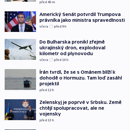
před 40
m
Americký Senát potvrdil Trumpova
právníka jako ministra spravedlnosti
včera
před 9
h
Do Bulharska pronikl zřejmě
ukrajinský dron, explodoval
kilometr od plynovodu
včera
před 10
h
Írán tvrdí, že se s Ománem blíží k
dohodě o Hormuzu. Tam loď zasáhl
projektil
před 12
h
Zelenskyj je poprvé v Srbsku. Země
chtějí spolupracovat, ale ne
vojensky
před 13
h