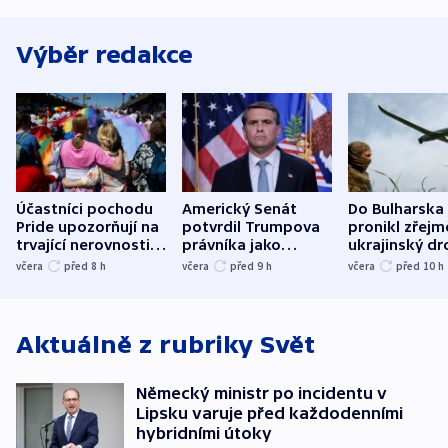
Výběr redakce
Účastníci pochodu
Americký Senát
Do Bulharska
Pride upozorňují na
potvrdil Trumpova
pronikl zřejm
trvající nerovnosti i
právníka jako
ukrajinský dr
společenskou
ministra
explodoval k
včera
před 8
h
včera
před 9
h
včera
před 10
h
atmosféru
spravedlnosti
od plynovod
Aktuálně z rubriky
Svět
Německý ministr po incidentu v
Lipsku varuje před každodenními
hybridními útoky