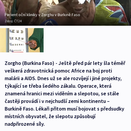
Pacient oční kliniky v Zorghu v Burkině Faso
Zdroj:
ČT24
Zorgho (Burkina Faso) - Ještě před pár lety šla téměř
veškerá zdravotnická pomoc Africe na boj proti
malárii a AIDS. Dnes už se ale rozvíjejí i jiné projekty,
týkající se třeba šedého zákalu. Operace, která
znamená hranici mezi viděním a slepotou, se stále
častěji provádí i v nejchudší zemi kontinentu –
Burkině Faso. Lékaři přitom musí bojovat s předsudky
místních obyvatel, že slepotu způsobují
nadpřirozené síly.