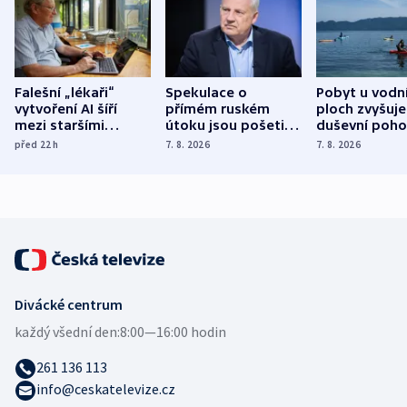
Falešní „lékaři“
Spekulace o
Pobyt u vodn
vytvoření AI šíří
přímém ruském
ploch zvyšuje
mezi staršími
útoku jsou pošetilé,
duševní poho
Poláky nebezpečné
míní estonský
ukázala
před 22
h
7. 8. 2026
7. 8. 2026
zdravotní rady
bezpečnostní
mezinárodní 
expert
Divácké centrum
každý všední den:
8:00—16:00 hodin
261 136 113
info@ceskatelevize.cz