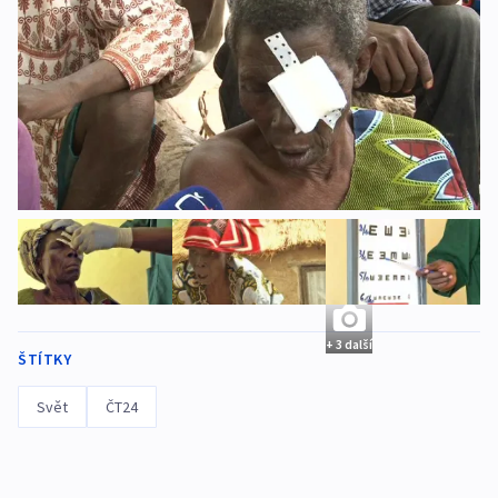
+ 3 další
ŠTÍTKY
Svět
ČT24