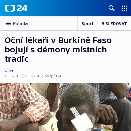
Sport
SLEDOVAT
Rubriky
Oční lékaři v Burkině Faso
bojují s démony místních
tradic
ČT24
19. 5. 2011
19. 5. 2011
|
Zdroj:
ČT24