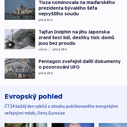
Tisza nominovala na maďarského
prezidenta bývalého šéfa
nejvyššího soudu
před 15
h
Tajfun Dolphin na jihu Japonska
zranil šest lidí, desítky tisíc domů
jsou bez proudu
včera
před 18
h
Pentagon zveřejnil další dokumenty
o pozorování UFO
před 18
h
Evropský pohled
ČT24 každý den vybírá z obsahu publikovaného evropskými
veřejnými médii, členy Eurovize.