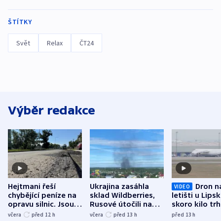
ŠTÍTKY
Svět
Relax
ČT24
Výběr redakce
Hejtmani řeší
Ukrajina zasáhla
Dron n
VIDEO
chybějící peníze na
sklad Wildberries,
letišti u Lips
opravu silnic. Jsou
Rusové útočili na
skoro kilo trh
nenárokové, namítá
trh, hasiče či
indicie ukazuj
včera
před 12
h
včera
před 13
h
před 13
h