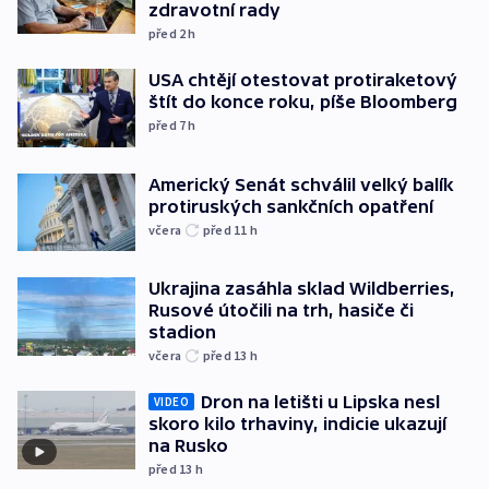
zdravotní rady
před 2
h
USA chtějí otestovat protiraketový
štít do konce roku, píše Bloomberg
před 7
h
Americký Senát schválil velký balík
protiruských sankčních opatření
včera
před 11
h
Ukrajina zasáhla sklad Wildberries,
Rusové útočili na trh, hasiče či
stadion
včera
před 13
h
Dron na letišti u Lipska nesl
VIDEO
skoro kilo trhaviny, indicie ukazují
na Rusko
před 13
h