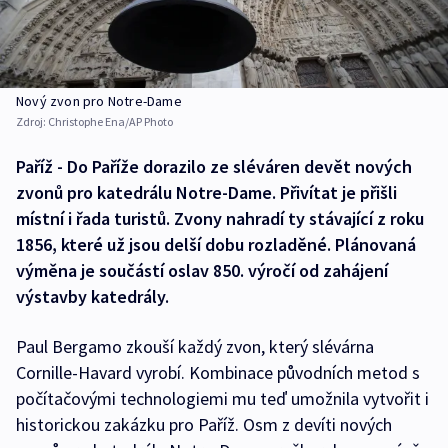
Nový zvon pro Notre-Dame
Zdroj:
Christophe Ena/AP Photo
Paříž - Do Paříže dorazilo ze sléváren devět nových
zvonů pro katedrálu Notre-Dame. Přivítat je přišli
místní i řada turistů. Zvony nahradí ty stávající z roku
1856, které už jsou delší dobu rozladěné. Plánovaná
výměna je součástí oslav 850. výročí od zahájení
výstavby katedrály.
Paul Bergamo zkouší každý zvon, který slévárna
Cornille-Havard vyrobí. Kombinace původních metod s
počítačovými technologiemi mu teď umožnila vytvořit i
historickou zakázku pro Paříž. Osm z devíti nových