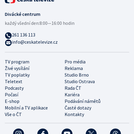
Divácké centrum
každý všední den:
8:00—16:00 hodin
261 136 113
info@ceskatelevize.cz
TV program
Pro média
Živé vysílání
Reklama
TV poplatky
Studio Brno
Teletext
Studio Ostrava
Podcasty
Rada ČT
Počasí
Kariéra
E-shop
Podávání námětů
Mobilní a TV aplikace
Časté dotazy
Vše o ČT
Kontakty