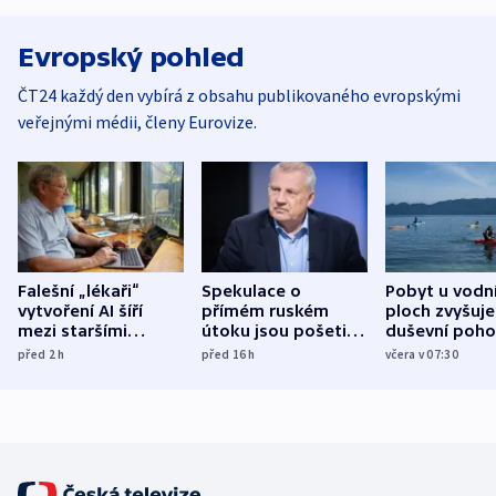
Evropský pohled
ČT24 každý den vybírá z obsahu publikovaného evropskými
veřejnými médii, členy Eurovize.
Falešní „lékaři“
Spekulace o
Pobyt u vodn
vytvoření AI šíří
přímém ruském
ploch zvyšuje
mezi staršími
útoku jsou pošetilé,
duševní poho
Poláky nebezpečné
míní estonský
ukázala
před 2
h
před 16
h
včera v 07:30
zdravotní rady
bezpečnostní
mezinárodní 
expert