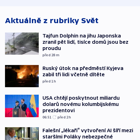
ministerstvo
stadion
Rusko
Aktuálně z rubriky
Svět
Tajfun Dolphin na jihu Japonska
zranil pět lidí, tisíce domů jsou bez
proudu
před 28
m
Ruský útok na předměstí Kyjeva
zabil tři lidi včetně dítěte
před 1
h
USA chtějí poskytnout miliardu
dolarů novému kolumbijskému
prezidentovi
06:51
před 2
h
Falešní „lékaři“ vytvoření AI šíří mezi
staršími Poláky nebezpečné