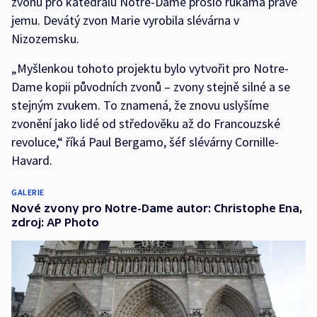
zvonů pro katedrálu Notre-Dame prošlo rukama právě
jemu. Devátý zvon Marie vyrobila slévárna v
Nizozemsku.
„Myšlenkou tohoto projektu bylo vytvořit pro Notre-
Dame kopii původních zvonů – zvony stejně silné a se
stejným zvukem. To znamená, že znovu uslyšíme
zvonění jako lidé od středověku až do Francouzské
revoluce,“ říká Paul Bergamo, šéf slévárny Cornille-
Havard.
GALERIE
Nové zvony pro Notre-Dame autor: Christophe Ena,
zdroj: AP Photo