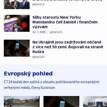
před 11
h
Sliby starosty New Yorku
Mamdaniho čelí žalobě i finančním
výzvám
31. 7. 2026
před 11
h
Na Ukrajině jsou zadržováni občané
z více než 50 zemí. Bojovali na straně
Ruska
před 12
h
Evropský pohled
ČT24 každý den vybírá z obsahu publikovaného evropskými
veřejnými médii, členy Eurovize.