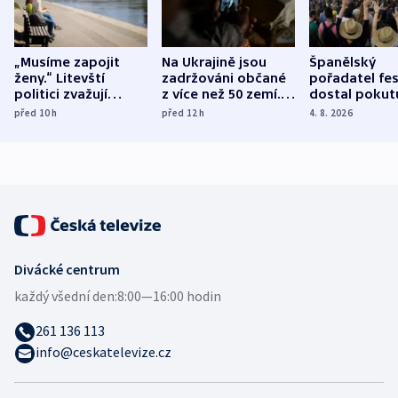
„Musíme zapojit
Na Ukrajině jsou
Španělský
ženy.“ Litevští
zadržováni občané
pořadatel fes
politici zvažují
z více než 50 zemí.
dostal pokut
dohodu o
Bojovali na straně
nekalé prakti
před 10
h
před 12
h
4. 8. 2026
demografii
Ruska
Divácké centrum
každý všední den:
8:00—16:00 hodin
261 136 113
info@ceskatelevize.cz