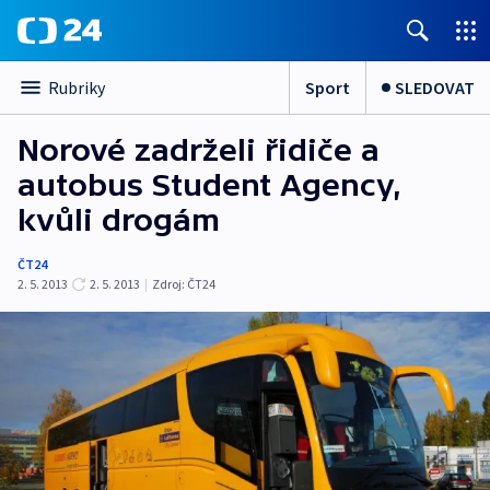
Sport
SLEDOVAT
Rubriky
Norové zadrželi řidiče a
autobus Student Agency,
kvůli drogám
ČT24
2. 5. 2013
2. 5. 2013
|
Zdroj:
ČT24