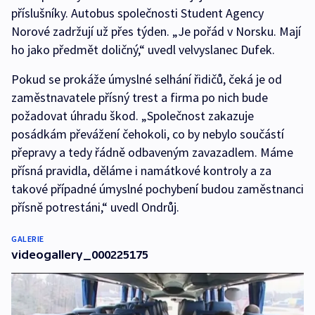
příslušníky. Autobus společnosti Student Agency
Norové zadržují už přes týden. „Je pořád v Norsku. Mají
ho jako předmět doličný,“ uvedl velvyslanec Dufek.
Pokud se prokáže úmyslné selhání řidičů, čeká je od
zaměstnavatele přísný trest a firma po nich bude
požadovat úhradu škod. „Společnost zakazuje
posádkám převážení čehokoli, co by nebylo součástí
přepravy a tedy řádně odbaveným zavazadlem. Máme
přísná pravidla, děláme i namátkové kontroly a za
takové případné úmyslné pochybení budou zaměstnanci
přísně potrestáni,“ uvedl Ondrůj.
GALERIE
videogallery_000225175