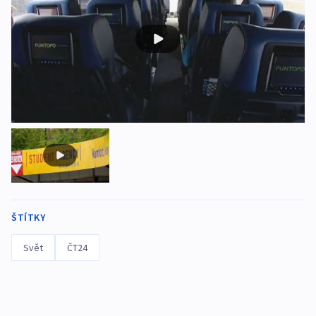
ŠTÍTKY
Svět
ČT24