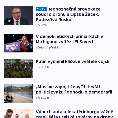
Jednoznačná provokace,
VIDEO
soudí o dronu u Lipska Žáček.
Podezřívá Rusko
před 7
h
V demokratických primárkách v
Michiganu zvítězil El-Sayed
včera
před 9
h
Putin vyměnil klíčové velitele vojsk
před 10
h
„Musíme zapojit ženy.“ Litevští
politici zvažují dohodu o demografii
před 10
h
Výbuch auta u Jekatěrinburgu vážně
zranil šéfa uralské továrny na drony