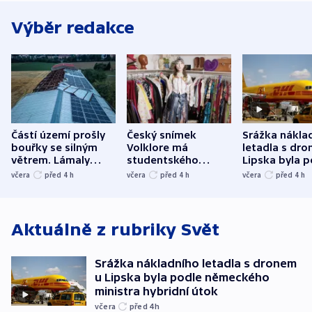
Výběr redakce
Částí území prošly
Český snímek
Srážka nákla
bouřky se silným
Volklore má
letadla s dr
větrem. Lámaly
studentského
Lipska byla p
stromy a poničily
Oscara, zabojuje o
německého mi
včera
před 4
h
včera
před 4
h
včera
před 4
h
střechu
cenu za krátký film
hybridní útok
Aktuálně z rubriky
Svět
Srážka nákladního letadla s dronem
u Lipska byla podle německého
ministra hybridní útok
včera
před 4
h