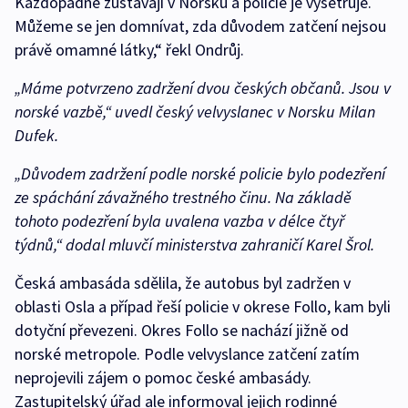
Každopádně zůstávají v Norsku a policie je vyšetřuje.
Můžeme se jen domnívat, zda důvodem zatčení nejsou
právě omamné látky,“ řekl Ondrůj.
„Máme potvrzeno zadržení dvou českých občanů. Jsou v
norské vazbě,“
uvedl český velvyslanec v Norsku Milan
Dufek.
„Důvodem zadržení podle norské policie bylo podezření
ze spáchání závažného trestného činu. Na základě
tohoto podezření byla uvalena vazba v délce čtyř
týdnů,“
dodal mluvčí ministerstva zahraničí Karel Šrol.
Česká ambasáda sdělila, že autobus byl zadržen v
oblasti Osla a případ řeší policie v okrese Follo, kam byli
dotyční převezeni. Okres Follo se nachází jižně od
norské metropole. Podle velvyslance zatčení zatím
neprojevili zájem o pomoc české ambasády.
Zastupitelský úřad ale informoval jejich rodinné