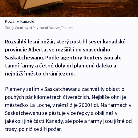
Požár v Kanadě
Zdroj:
Courtesy of Raymond Dauvin/Reuters
Rozsáhlý lesní požár, který postihl sever kanadské
provincie Alberta, se rozšířil i do sousedního
Saskatchewanu. Podle agentury Reuters jsou ale
tamní farmy a četné doly od plamenů daleko a
nejbližší město chrání jezero.
Plameny zatím v Saskatchewanu zachvátily oblast o
pouhých pár kilometrech čtverečních. Nejblíže ohni je
městečko La Loche, v němž žije 2600 lidí. Na farmách v
Saskatchewanu se pěstuje více řepky a obilí než v
jakékoli jiné části Kanady, ale pole a farmy jsou jižně od
trasy, po níž se šíří požár.