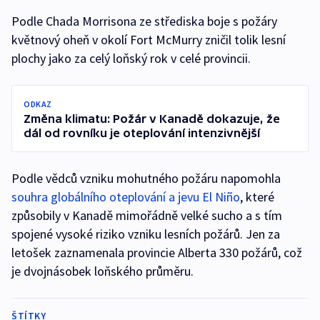
Podle Chada Morrisona ze střediska boje s požáry
květnový oheň v okolí Fort McMurry zničil tolik lesní
plochy jako za celý loňský rok v celé provincii.
ODKAZ
Změna klimatu: Požár v Kanadě dokazuje, že
dál od rovníku je oteplování intenzivnější
Podle vědců vzniku mohutného požáru napomohla
souhra globálního oteplování a jevu El Niño
, které
způsobily v Kanadě mimořádně velké sucho a s tím
spojené vysoké riziko vzniku lesních požárů. Jen za
letošek zaznamenala provincie Alberta 330 požárů, což
je dvojnásobek loňského průměru.
ŠTÍTKY