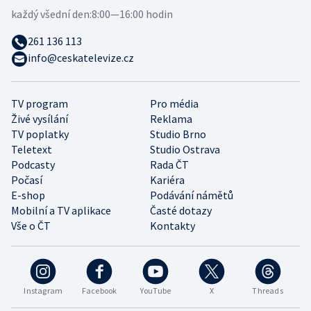
každý všední den:
8:00—16:00 hodin
261 136 113
info@ceskatelevize.cz
TV program
Pro média
Živé vysílání
Reklama
TV poplatky
Studio Brno
Teletext
Studio Ostrava
Podcasty
Rada ČT
Počasí
Kariéra
E-shop
Podávání námětů
Mobilní a TV aplikace
Časté dotazy
Vše o ČT
Kontakty
Instagram
Facebook
YouTube
X
Threads