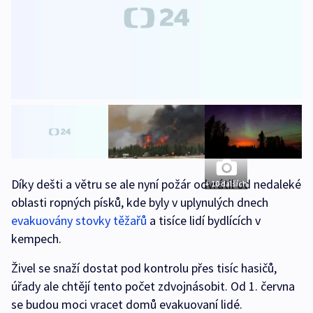
Díky dešti a větru se ale nyní požár odvrátil od nedaleké
+ 10 dalších
oblasti ropných písků, kde byly v uplynulých dnech
evakuovány stovky těžařů
a tisíce lidí bydlících v
kempech.
Živel se snaží dostat pod kontrolu přes tisíc hasičů,
úřady ale chtějí tento počet zdvojnásobit. Od 1. června
se budou moci vracet domů evakuovaní lidé.