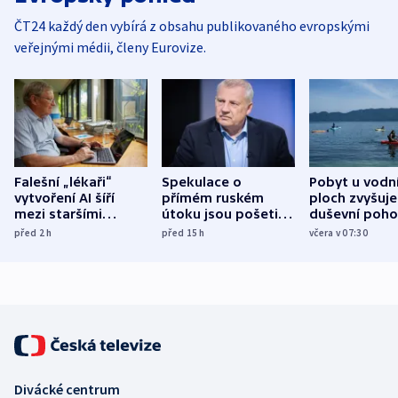
ČT24 každý den vybírá z obsahu publikovaného evropskými
veřejnými médii, členy Eurovize.
Falešní „lékaři“
Spekulace o
Pobyt u vodn
vytvoření AI šíří
přímém ruském
ploch zvyšuje
mezi staršími
útoku jsou pošetilé,
duševní poho
Poláky nebezpečné
míní estonský
ukázala
před 2
h
před 15
h
včera v 07:30
zdravotní rady
bezpečnostní
mezinárodní 
expert
Divácké centrum