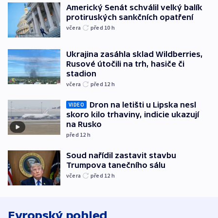
Americký Senát schválil velký balík
protiruských sankčních opatření
včera
před 10
h
Ukrajina zasáhla sklad Wildberries,
Rusové útočili na trh, hasiče či
stadion
včera
před 12
h
Dron na letišti u Lipska nesl
VIDEO
skoro kilo trhaviny, indicie ukazují
na Rusko
před 12
h
Soud nařídil zastavit stavbu
Trumpova tanečního sálu
včera
před 12
h
Evropský pohled