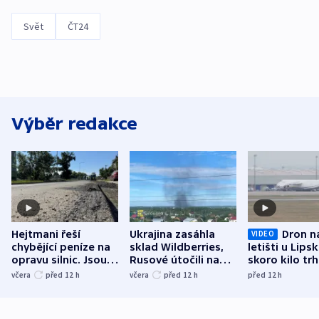
Svět
ČT24
Výběr redakce
Hejtmani řeší
Ukrajina zasáhla
Dron n
VIDEO
chybějící peníze na
sklad Wildberries,
letišti u Lips
opravu silnic. Jsou
Rusové útočili na
skoro kilo trh
nenárokové, namítá
trh, hasiče či
indicie ukazuj
včera
před 12
h
včera
před 12
h
před 12
h
ministerstvo
stadion
Rusko