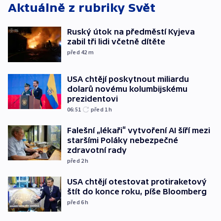
Aktuálně z rubriky
Svět
Ruský útok na předměstí Kyjeva
zabil tři lidi včetně dítěte
před 42
m
USA chtějí poskytnout miliardu
dolarů novému kolumbijskému
prezidentovi
06:51
před 1
h
Falešní „lékaři“ vytvoření AI šíří mezi
staršími Poláky nebezpečné
zdravotní rady
před 2
h
USA chtějí otestovat protiraketový
štít do konce roku, píše Bloomberg
před 6
h