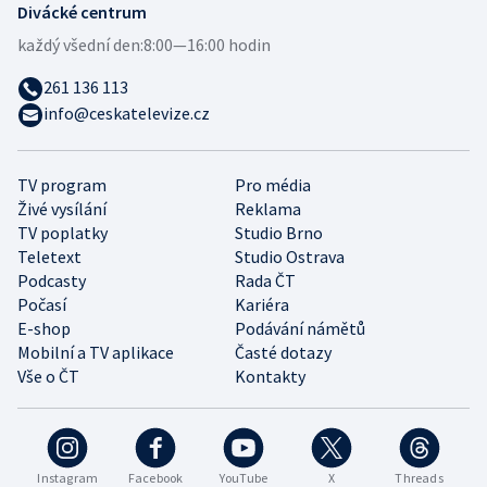
Divácké centrum
každý všední den:
8:00—16:00 hodin
261 136 113
info@ceskatelevize.cz
TV program
Pro média
Živé vysílání
Reklama
TV poplatky
Studio Brno
Teletext
Studio Ostrava
Podcasty
Rada ČT
Počasí
Kariéra
E-shop
Podávání námětů
Mobilní a TV aplikace
Časté dotazy
Vše o ČT
Kontakty
Instagram
Facebook
YouTube
X
Threads