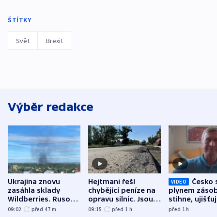
ŠTÍTKY
Svět
Brexit
Výběr redakce
Ukrajina znovu
Hejtmani řeší
Česko 
VIDEO
zasáhla sklady
chybějící peníze na
plynem zásob
Wildberries. Rusové
opravu silnic. Jsou
stihne, ujišťu
útočili v Charkovské
nenárokové, namítá
expert. Sníže
09:02
před 47
m
09:15
před 1
h
před 1
h
oblasti
ministerstvo
však slíbit ne