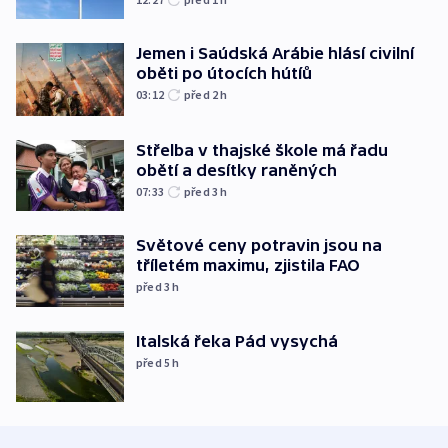
Jemen i Saúdská Arábie hlásí civilní
oběti po útocích hútíů
03:12
před 2
h
Střelba v thajské škole má řadu
obětí a desítky raněných
07:33
před 3
h
Světové ceny potravin jsou na
tříletém maximu, zjistila FAO
před 3
h
Italská řeka Pád vysychá
před 5
h