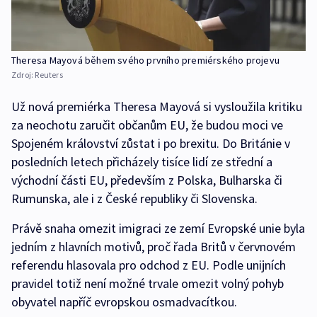
Theresa Mayová během svého prvního premiérského projevu
Zdroj:
Reuters
Už nová premiérka Theresa Mayová si vysloužila kritiku
za neochotu zaručit občanům EU, že budou moci ve
Spojeném království zůstat i po brexitu. Do Británie v
posledních letech přicházely tisíce lidí ze střední a
východní části EU, především z Polska, Bulharska či
Rumunska, ale i z České republiky či Slovenska.
Právě snaha omezit imigraci ze zemí Evropské unie byla
jedním z hlavních motivů, proč řada Britů v červnovém
referendu hlasovala pro odchod z EU. Podle unijních
pravidel totiž není možné trvale omezit volný pohyb
obyvatel napříč evropskou osmadvacítkou.