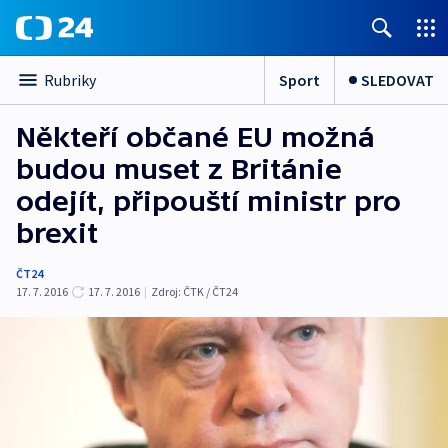
Sport
SLEDOVAT
Rubriky
Někteří občané EU možná
budou muset z Británie
odejít, připouští ministr pro
brexit
ČT24
17. 7. 2016
17. 7. 2016
|
Zdroj:
ČTK / ČT24