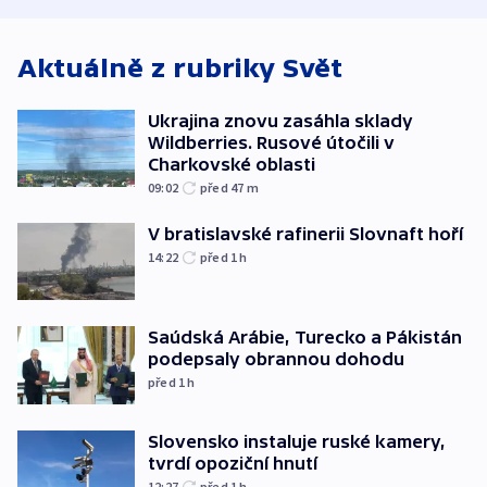
Aktuálně z rubriky
Svět
Ukrajina znovu zasáhla sklady
Wildberries. Rusové útočili v
Charkovské oblasti
09:02
před 47
m
V bratislavské rafinerii Slovnaft hoří
14:22
před 1
h
Saúdská Arábie, Turecko a Pákistán
podepsaly obrannou dohodu
před 1
h
Slovensko instaluje ruské kamery,
tvrdí opoziční hnutí
12:27
před 1
h