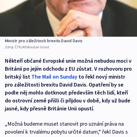
Ministr pro záležitosti brexitu David Davis
Zdroj:
ČTK/AP/Alastair Grant
Někteří občané Evropské unie možná nebudou moci v
Británii po jejím odchodu z EU zůstat. V rozhovoru pro
britský list
The Mail on Sunday
to řekl nový ministr
pro záležitosti brexitu David Davis. Opatření by se
podle něj mohlo dotknout především těch lidí, kteří
do ostrovní země přišli či přijdou v době, kdy už bude
jasné, kdy přesně Británie Unii opustí.
„Možná budeme muset stanovit pro uznání práva na
povolení k trvalému pobytu určité datum,“ řekl Davis s