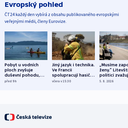
Evropský pohled
ČT24 každý den vybírá z obsahu publikovaného evropskými
veřejnými médii, členy Eurovize.
Pobyt u vodních
Jiný jazyk i technika.
„Musíme zapo
ploch zvyšuje
Ve Francii
ženy.“ Litevšt
duševní pohodu,
spolupracují hasiči z
politici zvažuj
ukázala
různých zemí
dohodu o
před 9
h
včera v 15:30
5. 8. 2026
mezinárodní studie
demografii