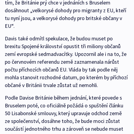
tím, že Británie prý chce v jednáních s Bruselem
dosáhnout „velkorysé dohody pro migranty z EU, kteří
tu nyní jsou, a velkorysé dohody pro britské občany v
EU“.
Davis také odmítl spekulace, že budou muset po
brexitu Spojené království opustit tři miliony občanů
zemí evropské sedmadvacítky. Upozornil ale i na to, že
po červnovém referendu země zaznamenala nárůst
počtu příchozích občanů EU. Vláda by tak podle něj
mohla stanovit rozhodné datum, po kterém by příchozí
občané v Británii trvale zůstat už nemohli.
Podle Davise Británie během jednání, které povede s
Bruselem poté, co oficiálně požádá o spuštění článku
50 Lisabonské smlouvy, který upravuje odchod země
ze společenství, dosáhne toho, že bude moci zůstat
součástí jednotného trhu a zároveň se nebude muset