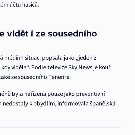
vém účtu hasičů.
e vidět i ze sousedního
 médiím situaci popsala jako „jeden z
ý kdy viděla“. Podle televize Sky News je kouř
 také ze sousedního Tenerife.
éně byla nařízena pouze jako preventivní
m nedostaly k obydlím, informovala španělská