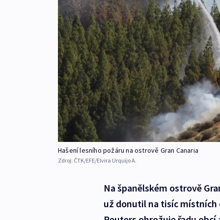
Hašení lesního požáru na ostrově Gran Canaria
Zdroj:
ČTK/EFE/Elvira Urquijo A.
Na španělském ostrově Gran 
už donutil na tisíc místníc
Reuters ohrožuje řadu obcí