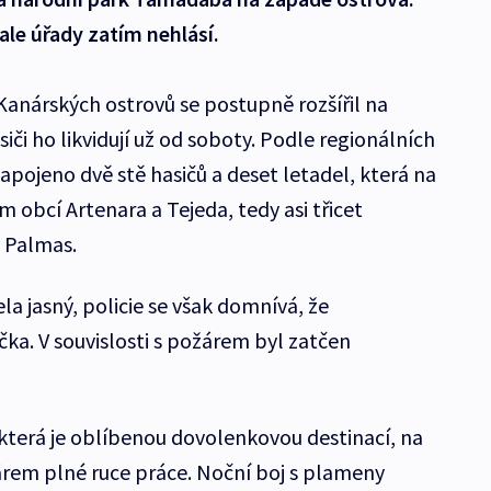
ale úřady zatím nehlásí.
Kanárských ostrovů se postupně rozšířil na
siči ho likvidují už od soboty. Podle regionálních
apojeno dvě stě hasičů a deset letadel, která na
m obcí Artenara a Tejeda, tedy asi třicet
 Palmas.
a jasný, policie se však domnívá, že
a. V souvislosti s požárem byl zatčen
 která je oblíbenou dovolenkovou destinací, na
árem plné ruce práce. Noční boj s plameny