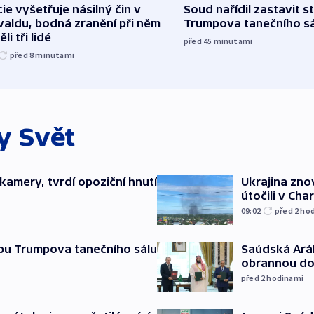
cie vyšetřuje násilný čin v
Soud nařídil zastavit s
aldu, bodná zranění při něm
Trumpova tanečního s
li tři lidé
před 45
minutami
před 8
minutami
ky
Svět
kamery, tvrdí opoziční hnutí
Ukrajina zno
útočili v Cha
09:02
před 2
ho
Saúdská Aráb
vbu Trumpova tanečního sálu
obrannou d
před 2
hodinami