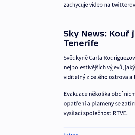
zachycuje video na twittero
Sky News: Kouř j
Tenerife
Svědkyně Carla Rodriguezová
nejbolestivějších výjevů, jak
viditelný z celého ostrova a
Evakuace několika obcí nicm
opatření a plameny se zatí
vysílací společnost RTVE.