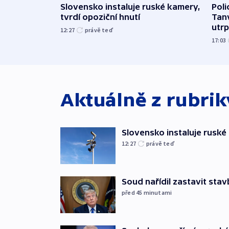
Slovensko instaluje ruské kamery,
Poli
tvrdí opoziční hnutí
Tanv
utrpě
12:27
právě teď
17:03
Aktuálně z rubri
Slovensko instaluje ruské 
12:27
právě teď
Soud nařídil zastavit sta
před 45
minutami