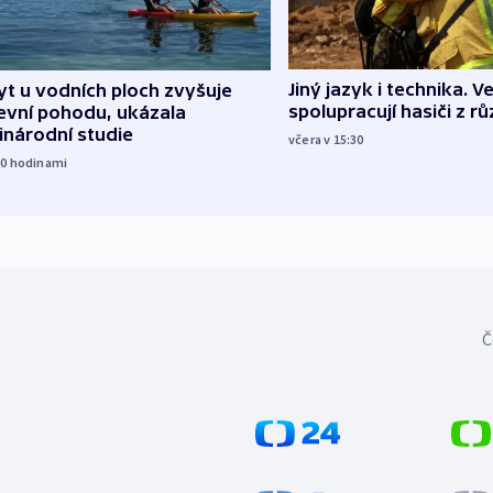
Jiný jazyk i technika. Ve
t u vodních ploch zvyšuje
spolupracují hasiči z r
evní pohodu, ukázala
inárodní studie
včera v 15:30
10
hodinami
Č