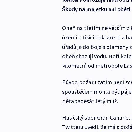
Škody na majetku ani oběti 
Oheň na třetím největším z 
území o tisíci hektarech a ha
úřadů je do boje s plameny z
oheň shazují vodu. Hoří kole
kilometrů od metropole Las
Původ požáru zatím není zcel
spouštěčem mohla být páječk
pětapadesátiletý muž.
Hasičský sbor Gran Canarie,
Twitteru uvedl, že má s pož