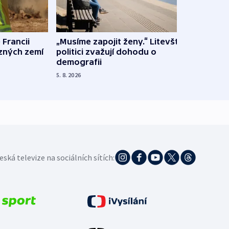
 Francii
„Musíme zapojit ženy.“ Litevští
Na Uk
ůzných zemí
politici zvažují dohodu o
občan
demografii
na s
5. 8. 2026
5. 8. 20
eská televize na sociálních sítích: