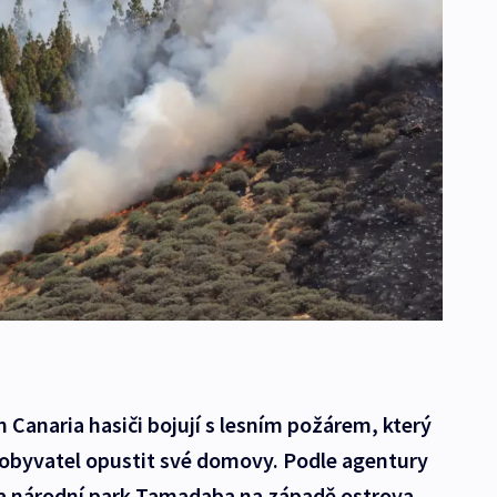
Canaria hasiči bojují s lesním požárem, který
h obyvatel opustit své domovy. Podle agentury
 a národní park Tamadaba na západě ostrova.