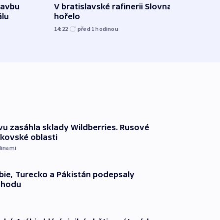
Ukra
tavbu
V bratislavské rafinerii Slovnaft
Wildb
álu
hořelo
Char
14:22
před 1
hodinou
09:02
vu zasáhla sklady Wildberries. Rusové
rkovské oblasti
dinami
ie, Turecko a Pákistán podepsaly
ohodu