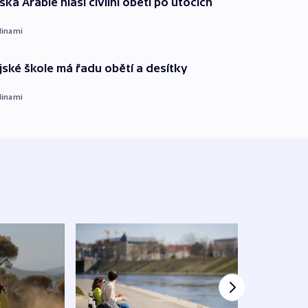
ká Arábie hlásí civilní oběti po útocích
dinami
ajské škole má řadu obětí a desítky
dinami