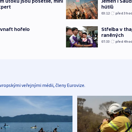
Jemen i Saúds
 útoku jsou pošetilé, míní
hútíů
xpert
03:12
před 3
ho
Střelba v th
ovnaft hořelo
raněných
07:33
před 4
ho
vropskými veřejnými médii, členy Eurovize.