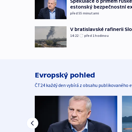
Spekulace o přímém ruském
estonský bezpečnostní e
před 55
minutami
V bratislavské rafinerii Sl
14:22
před 1
hodinou
Evropský pohled
ČT24 každý den vybírá z obsahu publikovaného e