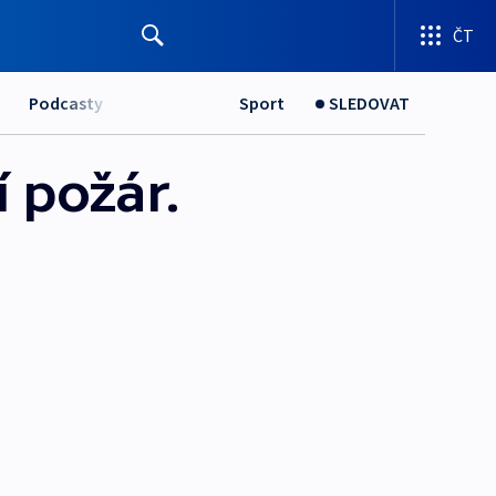
ČT
Podcasty
Sport
SLEDOVAT
í požár.