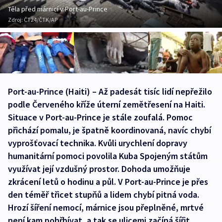
Těla před márnicí v Port-au-Prince
Zdroj:
ČT24/ČTK/AP
Port-au-Prince (Haiti) – Až padesát tisíc lidí nepřežilo
podle Červeného kříže úterní zemětřesení na Haiti.
Situace v Port-au-Prince je stále zoufalá. Pomoc
přichází pomalu, je špatně koordinovaná, navíc chybí
vyprošťovací technika. Kvůli urychlení dopravy
humanitární pomoci povolila Kuba Spojeným státům
využívat její vzdušný prostor. Dohoda umožňuje
zkrácení letů o hodinu a půl. V Port-au-Prince je přes
den téměř třicet stupňů a lidem chybí pitná voda.
Hrozí šíření nemocí, márnice jsou přeplněné, mrtvé
není kam pohřbívat, a tak se ulicemi začíná šířit