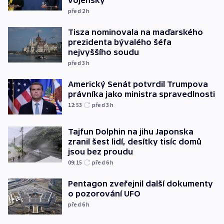
před 2
h
Tisza nominovala na maďarského
prezidenta bývalého šéfa
nejvyššího soudu
před 3
h
Americký Senát potvrdil Trumpova
právníka jako ministra spravedlnosti
12:53
před 3
h
Tajfun Dolphin na jihu Japonska
zranil šest lidí, desítky tisíc domů
jsou bez proudu
09:15
před 6
h
Pentagon zveřejnil další dokumenty
o pozorování UFO
před 6
h