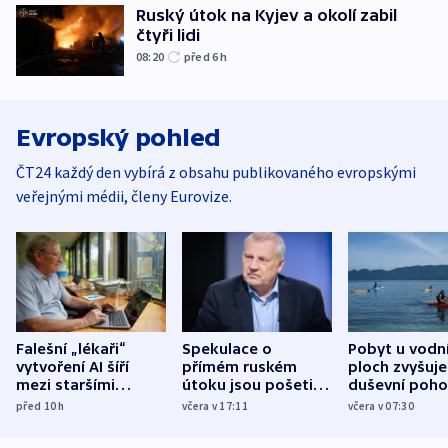
Ruský útok na Kyjev a okolí zabil
čtyři lidi
08:20
před 6
h
Evropský pohled
ČT24 každý den vybírá z obsahu publikovaného evropskými
veřejnými médii, členy Eurovize.
Falešní „lékaři“
Spekulace o
Pobyt u vodn
vytvoření AI šíří
přímém ruském
ploch zvyšuje
mezi staršími
útoku jsou pošetilé,
duševní poho
Poláky nebezpečné
míní estonský
ukázala
před 10
h
včera v 17:11
včera v 07:30
zdravotní rady
bezpečnostní
mezinárodní 
expert