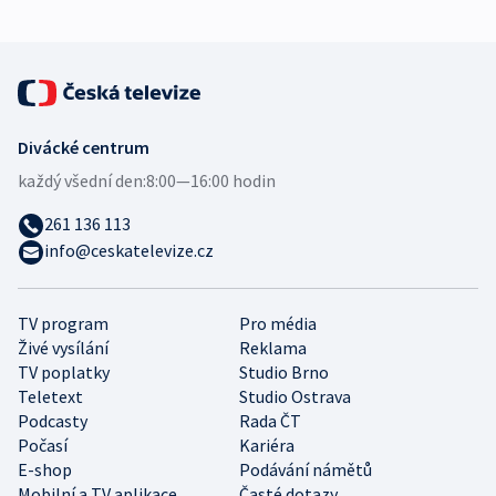
Divácké centrum
každý všední den:
8:00—16:00 hodin
261 136 113
info@ceskatelevize.cz
TV program
Pro média
Živé vysílání
Reklama
TV poplatky
Studio Brno
Teletext
Studio Ostrava
Podcasty
Rada ČT
Počasí
Kariéra
E-shop
Podávání námětů
Mobilní a TV aplikace
Časté dotazy