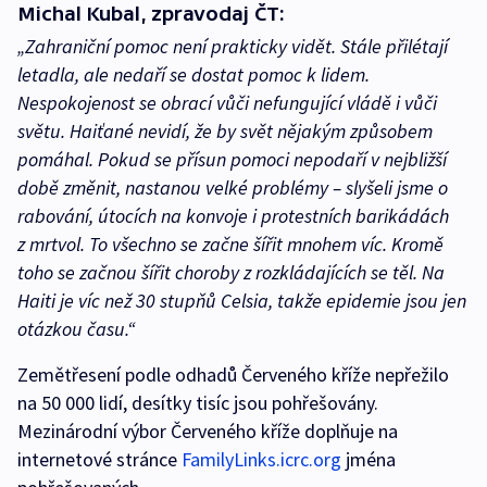
Michal Kubal, zpravodaj ČT:
„Zahraniční pomoc není prakticky vidět. Stále přilétají
letadla, ale nedaří se dostat pomoc k lidem.
Nespokojenost se obrací vůči nefungující vládě i vůči
světu. Haiťané nevidí, že by svět nějakým způsobem
pomáhal. Pokud se přísun pomoci nepodaří v nejbližší
době změnit, nastanou velké problémy – slyšeli jsme o
rabování, útocích na konvoje i protestních barikádách
z mrtvol. To všechno se začne šířit mnohem víc. Kromě
toho se začnou šířit choroby z rozkládajících se těl. Na
Haiti je víc než 30 stupňů Celsia, takže epidemie jsou jen
otázkou času.“
Zemětřesení podle odhadů Červeného kříže nepřežilo
na 50 000 lidí, desítky tisíc jsou pohřešovány.
Mezinárodní výbor Červeného kříže doplňuje na
internetové stránce
FamilyLinks.icrc.org
jména