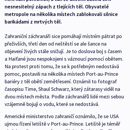
nesnesitelný zápach z tlejících těl. Obyvatelé
metropole na několika místech zablokovali silnice
barikádami z mrtvých těl.
Zahraniční záchranáři sice pomáhají místním pátrat po
přeživších, třetí den od neštěstí se ale šance na
objevení živých stále snižují. Je to doslova boj s časem
a Haiťané jsou nespokojeni s váznoucí pomocí obětem.
Na protest proti tomu, že se k potřebným nedostává
pomoc, postavili na několika místech Port-au-Prince
bariéry z těl obětí zemětřesení. Oznámil to fotograf
časopisu Time, Shaul Schwarz, který zátarasy viděl na
dvou místech města. Podle záchranářů lidé mezi sebou
vzájemně bojují o vodu, které se nedostává.
Americké ministerstvo zahraničí oznámilo, že se USA
ujmou řízení letiště v Port-au-Prince. Letiště je téměř