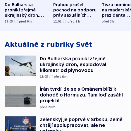
Do Bulharska
Prahou prošel
Tisza nomino
pronikl zřejmě
pochod na podporu
na maďarské
ukrajinský dron,
práv sexuálních
prezidenta
explodoval kilometr
menšin
bývalého šéf
13:05
před 6
m
12:02
před 2
h
před 3
h
od plynovodu
nejvyššího s
Aktuálně z rubriky
Svět
Do Bulharska pronikl zřejmě
ukrajinský dron, explodoval
kilometr od plynovodu
13:05
před 6
m
Írán tvrdí, že se s Ománem blíží k
dohodě o Hormuzu. Tam loď zasáhl
projektil
před 20
m
Zelenskyj je poprvé v Srbsku. Země
chtějí spolupracovat, ale ne
vojensky