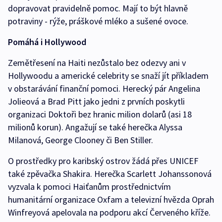
dopravovat pravidelně pomoc. Mají to být hlavně
potraviny - rýže, práškové mléko a sušené ovoce.
Pomáhá i Hollywood
Zemětřesení na Haiti nezůstalo bez odezvy ani v
Hollywoodu a americké celebrity se snaží jít příkladem
v obstarávání finanční pomoci. Herecký pár Angelina
Jolieová a Brad Pitt jako jedni z prvních poskytli
organizaci Doktoři bez hranic milion dolarů (asi 18
milionů korun). Angažují se také herečka Alyssa
Milanová, George Clooney či Ben Stiller.
O prostředky pro karibský ostrov žádá přes UNICEF
také zpěvačka Shakira. Herečka Scarlett Johanssonová
vyzvala k pomoci Haiťanům prostřednictvím
humanitární organizace Oxfam a televizní hvězda Oprah
Winfreyová apelovala na podporu akcí Červeného kříže.