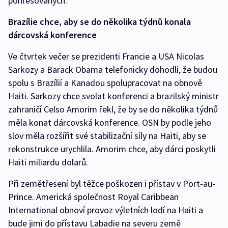
pohřešovaných.
Brazílie chce, aby se do několika týdnů konala
dárcovská konference
Ve čtvrtek večer se prezidenti Francie a USA Nicolas
Sarkozy a Barack Obama telefonicky dohodli, že budou
spolu s Brazílií a Kanadou spolupracovat na obnově
Haiti. Sarkozy chce svolat konferenci a brazilský ministr
zahraničí Celso Amorim řekl, že by se do několika týdnů
měla konat dárcovská konference. OSN by podle jeho
slov měla rozšířit své stabilizační síly na Haiti, aby se
rekonstrukce urychlila. Amorim chce, aby dárci poskytli
Haiti miliardu dolarů.
Při zemětřesení byl těžce poškozen i přístav v Port-au-
Prince. Americká společnost Royal Caribbean
International obnoví provoz výletních lodí na Haiti a
bude jimi do přístavu Labadie na severu země