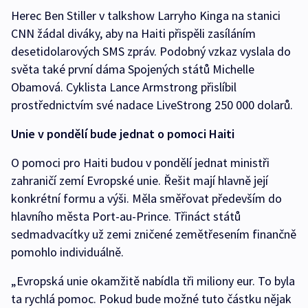
Herec Ben Stiller v talkshow Larryho Kinga na stanici
CNN žádal diváky, aby na Haiti přispěli zasíláním
desetidolarových SMS zpráv. Podobný vzkaz vyslala do
světa také první dáma Spojených států Michelle
Obamová. Cyklista Lance Armstrong přislíbil
prostřednictvím své nadace LiveStrong 250 000 dolarů.
Unie v pondělí bude jednat o pomoci Haiti
O pomoci pro Haiti budou v pondělí jednat ministři
zahraničí zemí Evropské unie. Řešit mají hlavně její
konkrétní formu a výši. Měla směřovat především do
hlavního města Port-au-Prince. Třináct států
sedmadvacítky už zemi zničené zemětřesením finančně
pomohlo individuálně.
„Evropská unie okamžitě nabídla tři miliony eur. To byla
ta rychlá pomoc. Pokud bude možné tuto částku nějak