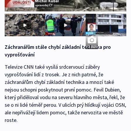
Záchranářům stále chybí základní technika pro
+ 3 další
vyprošťování
Televize CNN také vysílá srdcervoucí záběry
vyprošťování lidí z trosek. Je z nich patrné, že
záchranářům chybí základní technika a mnozí také
nejsou schopni poskytnout první pomoc. Fevil Dubien,
který přiděloval vodu na severu hlavního města, řekl, že
se o ni lidé téměř perou. V ulicích prý hlídkují vojáci OSN,
ale nepřivážejí lidem pomoc, takže nervozita ve městě
roste.