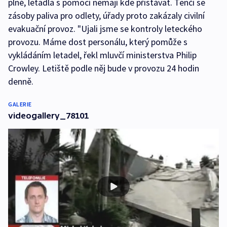
plné, letadla s pomocí nemají kde přistávat. Tenčí se
zásoby paliva pro odlety, úřady proto zakázaly civilní
evakuační provoz. "Ujali jsme se kontroly leteckého
provozu. Máme dost personálu, který pomůže s
vykládáním letadel, řekl mluvčí ministerstva Philip
Crowley. Letiště podle něj bude v provozu 24 hodin
denně.
GALERIE
videogallery_78101