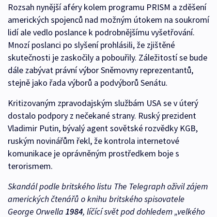
Rozsah nynější aféry kolem programu PRISM a zděšení
amerických spojenců nad možným útokem na soukromí
lidí ale vedlo poslance k podrobnějšímu vyšetřování.
Mnozí poslanci po slyšení prohlásili, že zjištěné
skutečnosti je zaskočily a pobouřily. Záležitostí se bude
dále zabývat právní výbor Sněmovny reprezentantů,
stejně jako řada výborů a podvýborů Senátu.
Kritizovaným zpravodajským službám USA se v úterý
dostalo podpory z nečekané strany. Ruský prezident
Vladimir Putin, bývalý agent sovětské rozvědky KGB,
ruským novinářům řekl, že kontrola internetové
komunikace je oprávněným prostředkem boje s
terorismem.
Skandál podle britského listu The Telegraph oživil zájem
amerických čtenářů o knihu britského spisovatele
George Orwella
1984
, líčící svět pod dohledem „velkého