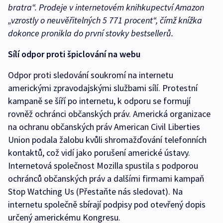
bratra“. Prodeje v internetovém knihkupectví Amazon
„vzrostly o neuvěřitelných 5 771 procent“, čímž knížka
dokonce pronikla do první stovky bestsellerů.
Sílí odpor proti špiclování na webu
Odpor proti sledování soukromí na internetu
americkými zpravodajskými službami sílí. Protestní
kampaně se šíří po internetu, k odporu se formují
rovněž ochránci občanských práv. Americká organizace
na ochranu občanských práv American Civil Liberties
Union podala žalobu kvůli shromažďování telefonních
kontaktů, což vidí jako porušení americké ústavy.
Internetová společnost Mozilla spustila s podporou
ochránců občanských práv a dalšími firmami kampaň
Stop Watching Us (Přestaňte nás sledovat). Na
internetu společně sbírají podpisy pod otevřený dopis
určený americkému Kongresu.