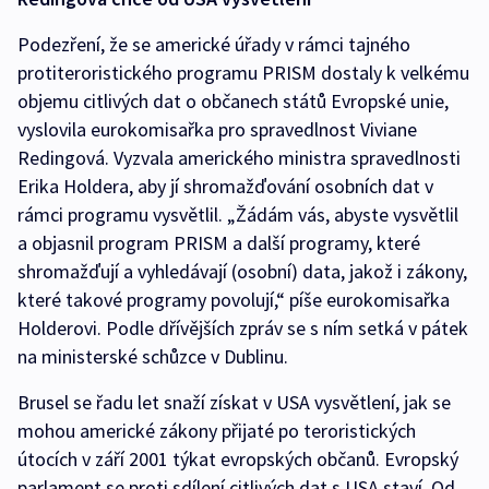
Podezření, že se americké úřady v rámci tajného
protiteroristického programu PRISM dostaly k velkému
objemu citlivých dat o občanech států Evropské unie,
vyslovila eurokomisařka pro spravedlnost Viviane
Redingová. Vyzvala amerického ministra spravedlnosti
Erika Holdera, aby jí shromažďování osobních dat v
rámci programu vysvětlil. „Žádám vás, abyste vysvětlil
a objasnil program PRISM a další programy, které
shromažďují a vyhledávají (osobní) data, jakož i zákony,
které takové programy povolují,“ píše eurokomisařka
Holderovi. Podle dřívějších zpráv se s ním setká v pátek
na ministerské schůzce v Dublinu.
Brusel se řadu let snaží získat v USA vysvětlení, jak se
mohou americké zákony přijaté po teroristických
útocích v září 2001 týkat evropských občanů. Evropský
parlament se proti sdílení citlivých dat s USA staví. Od