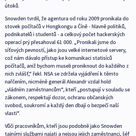
útoků.
Snowden tvrdil, že agentura od roku 2009 pronikala do
stovek počítačů v Hongkongu a Číně - hlavně politiků,
podnikatelů i studentů - a celkový počet hackerských
operací prý přesahoval 61 000. „Pronikali jsme do
síťových pevností, jako jsou velké internetové servery,
což nám dávalo přístup ke komunikaci statisíců
počítačů, aniž bychom museli proniknout do každého z
nich zvlášť,“ řekl. NSA se zdržela vyjádření k těmto
nařčením, nicméně generál Alexandr vzdal hold
„vládním zaměstnancům“, kteří „postupují v souladu se
zákonem, respektují dozor, ochranu občanských
svobod, soukromí a každý den dbají o bezpečí naší
vlasti“.
Vůči pracovníkům, kteří jsou podobně jako Snowden
tajnými službami najati a nejsou jejich zaměstnanci, šéf