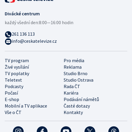
Divácké centrum
každý všední den:
8:00—16:00 hodin
261 136 113
info@ceskatelevize.cz
TV program
Pro média
Živé vysílání
Reklama
TV poplatky
Studio Brno
Teletext
Studio Ostrava
Podcasty
Rada ČT
Počasí
Kariéra
E-shop
Podávání námětů
Mobilní a TV aplikace
Časté dotazy
Vše o ČT
Kontakty