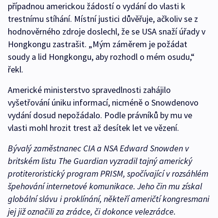
případnou americkou žádostí o vydání do vlasti k
trestnímu stíhání. Místní justici důvěřuje, ačkoliv se z
hodnověrného zdroje doslechl, že se USA snaží úřady v
Hongkongu zastrašit. „Mým záměrem je požádat
soudy a lid Hongkongu, aby rozhodl o mém osudu,“
řekl.
Americké ministerstvo spravedlnosti zahájilo
vyšetřování úniku informací, nicméně o Snowdenovo
vydání dosud nepožádalo. Podle právníků by mu ve
vlasti mohl hrozit trest až desítek let ve vězení.
Bývalý zaměstnanec CIA a NSA Edward Snowden v
britském listu The Guardian vyzradil tajný americký
protiteroristický program PRISM, spočívající v rozsáhlém
špehování internetové komunikace. Jeho čin mu získal
globální slávu i proklínání, někteří američtí kongresmani
jej již označili za zrádce, či dokonce velezrádce.