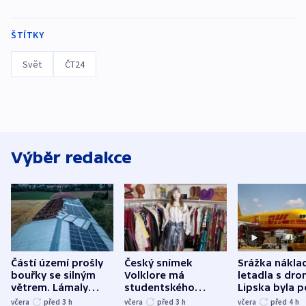
ŠTÍTKY
Svět
ČT24
Výběr redakce
Částí území prošly
Český snímek
Srážka nákla
bouřky se silným
Volklore má
letadla s dr
větrem. Lámaly
studentského
Lipska byla p
stromy a poničily
Oscara, zabojuje o
německého mi
včera
před 3
h
včera
před 3
h
včera
před 4
h