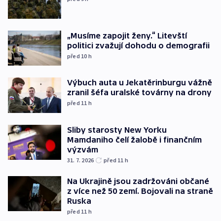
„Musíme zapojit ženy.“ Litevští
politici zvažují dohodu o demografii
před 10
h
Výbuch auta u Jekatěrinburgu vážně
zranil šéfa uralské továrny na drony
před 11
h
Sliby starosty New Yorku
Mamdaniho čelí žalobě i finančním
výzvám
31. 7. 2026
před 11
h
Na Ukrajině jsou zadržováni občané
z více než 50 zemí. Bojovali na straně
Ruska
před 11
h