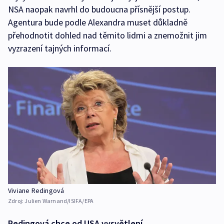
NSA naopak navrhl do budoucna přísnější postup.
Agentura bude podle Alexandra muset důkladně
přehodnotit dohled nad těmito lidmi a znemožnit jim
vyzrazení tajných informací.
Viviane Redingová
Zdroj:
Julien Warnand/ISIFA/EPA
Redingová chce od USA vysvětlení