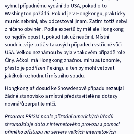
vyhnul případnému vydání do USA, pokud o to
Washington požádá. Pokud je v Hongkongu, prakticky
mu nic nebrání, aby odcestoval jinam. Zatím totiž nebyl
z ničeho obviněn. Podle expertů by měl ale Hongkong
co nejdřív opustit, pokud tak už neučinil. Místní
soudnictví je totiž v takových případech vstřícné vůči
USA. Velkou neznámou by byla v takovém případě role
Číny. Ačkoli má Hongkong značnou míru autonomie,
přesto je podřízen Pekingu a ten by mohl vetovat
jakékoli rozhodnutí místního soudu.
Hongkong až dosud ke Snowdenově případu nezaujal
žádné stanovisko a místní představitelé na dotazy
novinářů zarputile mlčí.
Program
PRISM
podle přiznání amerických úřadů
shromažďuje data z internetového provozu s pomocí
přímého přístupu na servery velkých internetových