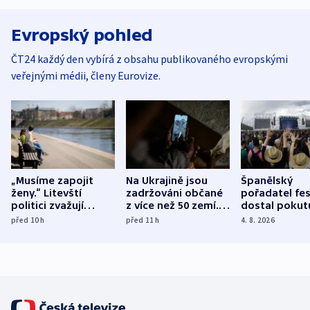
Evropský pohled
ČT24 každý den vybírá z obsahu publikovaného evropskými
veřejnými médii, členy Eurovize.
„Musíme zapojit
Na Ukrajině jsou
Španělský
ženy.“ Litevští
zadržováni občané
pořadatel fes
politici zvažují
z více než 50 zemí.
dostal pokut
dohodu o
Bojovali na straně
nekalé prakti
před 10
h
před 11
h
4. 8. 2026
demografii
Ruska