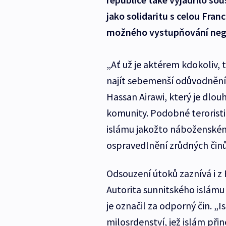
jako solidaritu s celou Fran
možného vystupňování nega
„Ať už je aktérem kdokoliv,
najít sebemenší odůvodnění,
Hassan Airawi, který je dl
komunity. Podobné teroristi
islámu jakožto náboženském u
ospravedlnění zrůdných činů
Odsouzení útoků zaznívá i z
Autorita sunnitského islá
je označil za odporný čin. „I
milosrdenství, jež islám přin