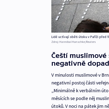
Lidé uctívají oběti útoku v Paříži př
Zdroj:
Hannibal Hanschke/Reuters
Čeští muslimové 
negativně dopa
V minulosti muslimové v Br
negativní postoj části veřejn
„Minimálně k verbálním útok
měsících se podle něj muslim
útoků. V noci na pátek jim 