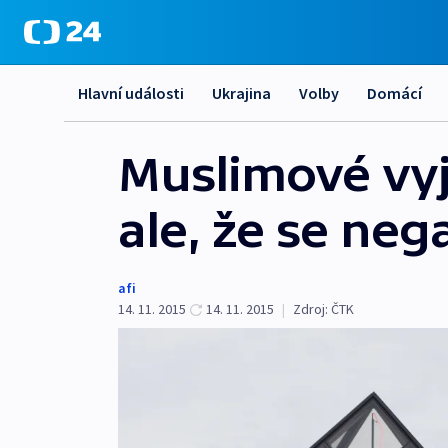
Hlavní události
Ukrajina
Volby
Domácí
Muslimové vyja
ale, že se neg
afi
14. 11. 2015
14. 11. 2015
|
Zdroj:
ČTK