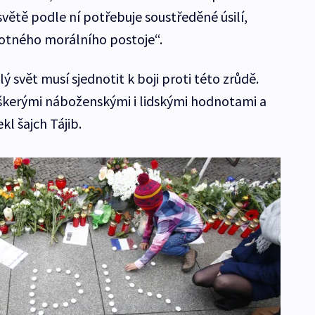
větě podle ní potřebuje soustředěné úsilí,
notného morálního postoje“.
 svět musí sjednotit k boji proti této zrůdě.
veškerými náboženskými i lidskými hodnotami a
kl šajch Tájib.