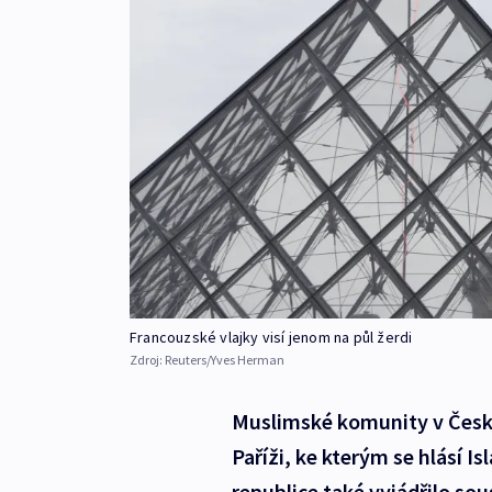
Francouzské vlajky visí jenom na půl žerdi
Zdroj:
Reuters/Yves Herman
Muslimské komunity v Česku 
Paříži, ke kterým se hlásí 
republice také vyjádřilo so