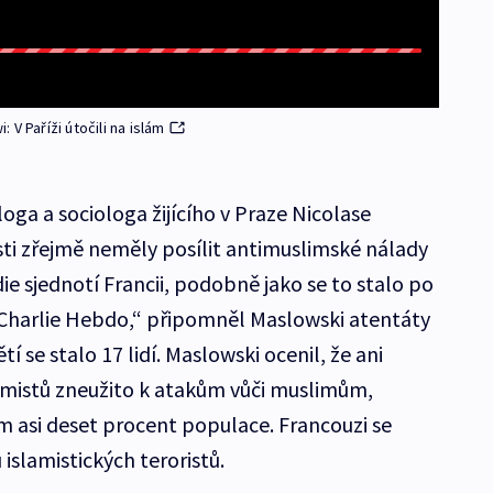
V Paříži útočili na islám
ga a sociologa žijícího v Praze Nicolase
ti zřejmě neměly posílit antimuslimské nálady
ie sjednotí Francii, podobně jako se to stalo po
k Charlie Hebdo,“ připomněl Maslowski atentáty
tí se stalo 17 lidí. Maslowski ocenil, že ani
emistů zneužito k atakům vůči muslimům,
m asi deset procent populace. Francouzi se
 islamistických teroristů.