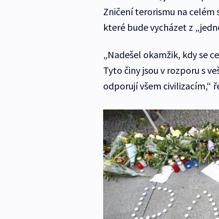
Zničení terorismu na celém s
které bude vycházet z „jed
„Nadešel okamžik, kdy se celý
Tyto činy jsou v rozporu s 
odporují všem civilizacím,“ ře