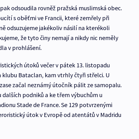
ii pak odsoudila rovněž pražská muslimská obec.
ítí s oběťmi ve Francii, které zemřely při
ě odsuzujeme jakékoliv násilí na kterékoli
ujeme, že tyto činy nemají a nikdy nic neměly
la v prohlášení.
istických útoků večer v pátek 13. listopadu
klubu Bataclan, kam vtrhly čtyři střelci. U
zase začal neznámý útočník pálit ze samopalu.
 u dalších podniků a ke třem výbuchům u
dionu Stade de France. Se 129 potvrzenými
teroristický útok v Evropě od atentátů v Madridu