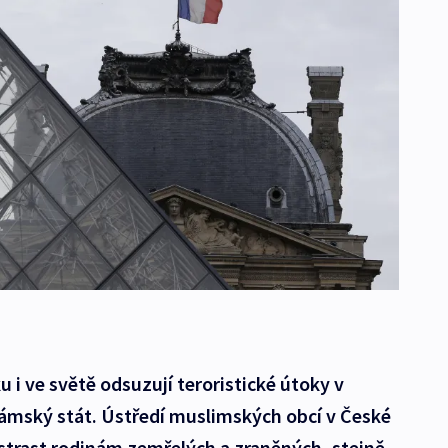
i ve světě odsuzují teroristické útoky v
Islámský stát. Ústředí muslimských obcí v České
ustrast rodinám zemřelých a zraněných, stejně