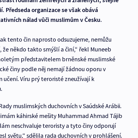
cií. Předseda organizace se však obává
tivních nálad vůči muslimům v Česku.
 tak tento čin naprosto odsuzujeme, nemůžu
 že někdo takto smýšlí a činí,“ řekl Muneeb
ouholetým představitelem brněnské muslimské
cké činy podle něj nemají žádnou oporu v
čení. Víru prý teroristé zneužívají k
.
 Rady muslimských duchovních v Saúdské Arábii.
mu imám káhirské mešity Muhammad Ahmad Tájib
slám neschvaluje teroristy a tyto činy odporují
esl světu,“ sdělila rada duchovních v prohlášení.