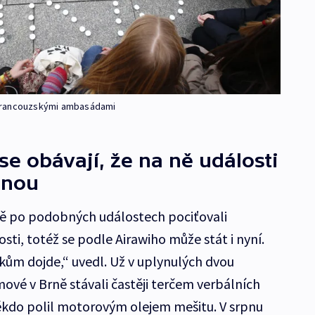
ed francouzskými ambasádami
se obávají, že na ně události
dnou
ně po podobných událostech pociťovali
osti, totéž se podle Airawiho může stát i nyní.
ům dojde,“ uvedl. Už v uplynulých dvou
ové v Brně stávali častěji terčem verbálních
někdo polil motorovým olejem mešitu. V srpnu