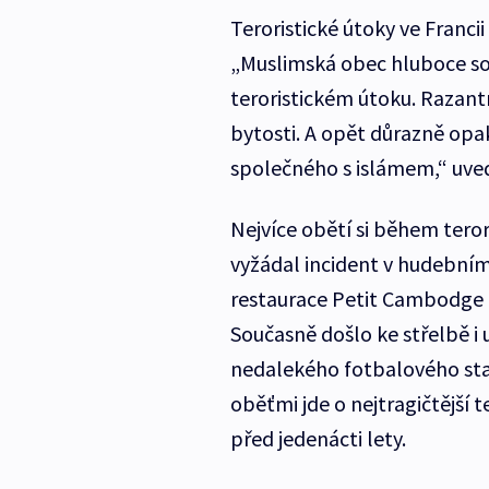
Teroristické útoky ve Franc
„Muslimská obec hluboce souc
teroristickém útoku. Razantn
bytosti. A opět důrazně opak
společného s islámem,“ uved
Nejvíce obětí si během teror
vyžádal incident v hudebním 
restaurace Petit Cambodge 
Současně došlo ke střelbě i
nedalekého fotbalového sta
oběťmi jde o nejtragičtější 
před jedenácti lety.