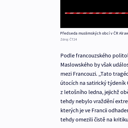
Předseda muslimských obcí v ČR Alrawi: 
Zdroj:
ČT24
Podle francouzského politolo
Maslowského by však událos
mezi Francouzi. „Tato tragéd
útocích na satirický týdení
z letošního ledna, jejichž obě
tehdy nebylo vraždění extr
kterých je ve Francii odhade
tehdy omezili čistě na kritiku