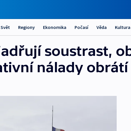
Svět
Regiony
Ekonomika
Počasí
Věda
Kultura
dřují soustrast, ob
ativní nálady obrátí