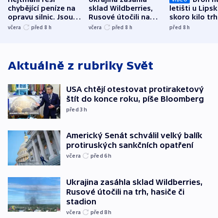
chybějící peníze na
sklad Wildberries,
letišti u Lips
opravu silnic. Jsou
Rusové útočili na
skoro kilo trh
nenárokové, namítá
trh, hasiče či
indicie ukazuj
včera
před 8
h
včera
před 8
h
před 8
h
ministerstvo
stadion
Rusko
Aktuálně z rubriky
Svět
USA chtějí otestovat protiraketový
štít do konce roku, píše Bloomberg
před 3
h
Americký Senát schválil velký balík
protiruských sankčních opatření
včera
před 6
h
Ukrajina zasáhla sklad Wildberries,
Rusové útočili na trh, hasiče či
stadion
včera
před 8
h