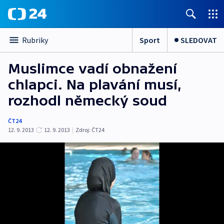
Sport
SLEDOVAT
Rubriky
Muslimce vadí obnažení
chlapci. Na plavání musí,
rozhodl německý soud
ČT24
12. 9. 2013
12. 9. 2013
|
Zdroj:
ČT24