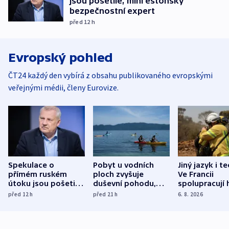
jsou pošetilé, míní estonský
bezpečnostní expert
před 12
h
Evropský pohled
ČT24 každý den vybírá z obsahu publikovaného evropskými
veřejnými médii, členy Eurovize.
Spekulace o
Pobyt u vodních
Jiný jazyk i t
přímém ruském
ploch zvyšuje
Ve Francii
útoku jsou pošetilé,
duševní pohodu,
spolupracují h
míní estonský
ukázala
různých zemí
před 12
h
před 21
h
6. 8. 2026
bezpečnostní
mezinárodní studie
expert