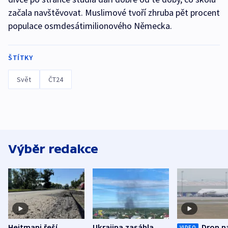
začala navštěvovat. Muslimové tvoří zhruba pět procent
populace osmdesátimilionového Německa.
ŠTÍTKY
Svět
ČT24
Výběr redakce
Hejtmani řeší
Ukrajina zasáhla
Dron n
VIDEO