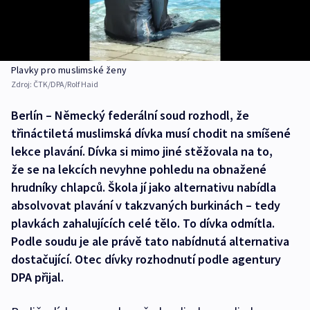
Plavky pro muslimské ženy
Zdroj:
ČTK/DPA/Rolf Haid
Berlín – Německý federální soud rozhodl, že
třináctiletá muslimská dívka musí chodit na smíšené
lekce plavání. Dívka si mimo jiné stěžovala na to,
že se na lekcích nevyhne pohledu na obnažené
hrudníky chlapců. Škola jí jako alternativu nabídla
absolvovat plavání v takzvaných burkinách – tedy
plavkách zahalujících celé tělo. To dívka odmítla.
Podle soudu je ale právě tato nabídnutá alternativa
dostačující. Otec dívky rozhodnutí podle agentury
DPA přijal.