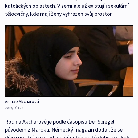
katolických oblastech. V zemi ale už existují i sekulární
tělocvičny, kde mají ženy vyhrazen svůj prostor.
Asmae Akcharová
Zdroj:
ČT24
Rodina Akcharové je podle časopisu Der Spiegel
původem z Maroka. Německý magazín dodal, že se
dívce po stránce studia daří dobře od té doby, co školu