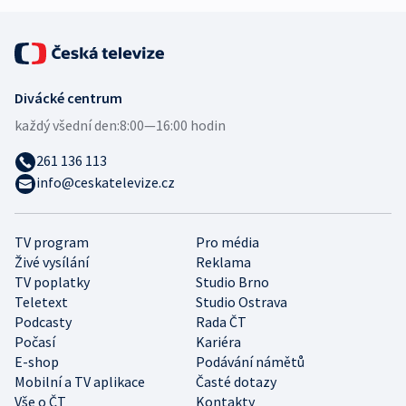
Divácké centrum
každý všední den:
8:00—16:00 hodin
261 136 113
info@ceskatelevize.cz
TV program
Pro média
Živé vysílání
Reklama
TV poplatky
Studio Brno
Teletext
Studio Ostrava
Podcasty
Rada ČT
Počasí
Kariéra
E-shop
Podávání námětů
Mobilní a TV aplikace
Časté dotazy
Vše o ČT
Kontakty