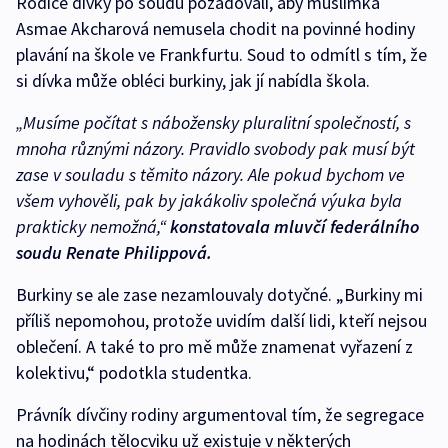
Rodiče dívky po soudu požadovali, aby muslimka
Asmae Akcharová nemusela chodit na povinné hodiny
plavání na škole ve Frankfurtu. Soud to odmítl s tím, že
si dívka může obléci burkiny, jak jí nabídla škola.
„Musíme počítat s nábožensky pluralitní společností, s
mnoha různými názory. Pravidlo svobody pak musí být
zase v souladu s těmito názory. Ale pokud bychom ve
všem vyhověli, pak by jakákoliv společná výuka byla
prakticky nemožná,“
konstatovala mluvčí federálního
soudu Renate Philippová.
Burkiny se ale zase nezamlouvaly dotyčné. „Burkiny mi
příliš nepomohou, protože uvidím další lidi, kteří nejsou
oblečení. A také to pro mě může znamenat vyřazení z
kolektivu,“ podotkla studentka.
Právník dívčiny rodiny argumentoval tím, že segregace
na hodinách tělocviku už existuje v některých