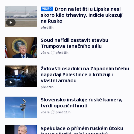
Dron na letišti u Lipska nesl
VIDEO
skoro kilo trhaviny, indicie ukazují
na Rusko
před 8
h
Soud nařídil zastavit stavbu
Trumpova tanečního sálu
včera
před 8
h
Židovští osadníci na Západním břehu
napadají Palestince a kritizují i
vlastní armádu
před 9
h
Slovensko instaluje ruské kamery,
tvrdí opoziční hnutí
včera
před 11
h
Spekulace o přímém ruském útoku