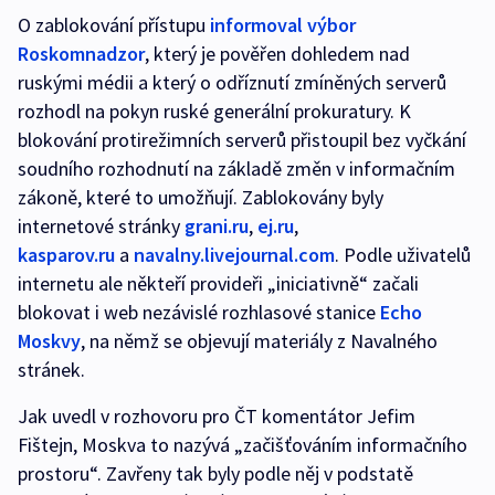
O zablokování přístupu
informoval výbor
Roskomnadzor
, který je pověřen dohledem nad
ruskými médii a který o odříznutí zmíněných serverů
rozhodl na pokyn ruské generální prokuratury. K
blokování protirežimních serverů přistoupil bez vyčkání
soudního rozhodnutí na základě změn v informačním
zákoně, které to umožňují. Zablokovány byly
internetové stránky
grani.ru
,
ej.ru
,
kasparov.ru
a
navalny.livejournal.com
. Podle uživatelů
internetu ale někteří provideři „iniciativně“ začali
blokovat i web nezávislé rozhlasové stanice
Echo
Moskvy
, na němž se objevují materiály z Navalného
stránek.
Jak uvedl v rozhovoru pro ČT komentátor Jefim
Fištejn, Moskva to nazývá „začišťováním informačního
prostoru“. Zavřeny tak byly podle něj v podstatě