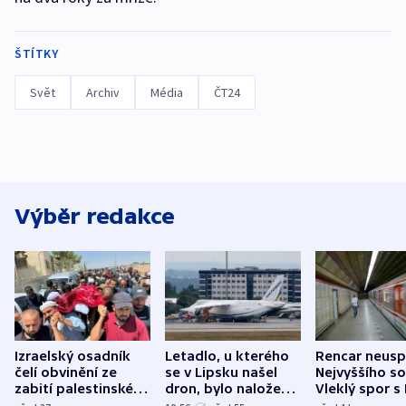
ŠTÍTKY
Svět
Archiv
Média
ČT24
Výběr redakce
Izraelský osadník
Letadlo, u kterého
Rencar neusp
čelí obvinění ze
se v Lipsku našel
Nejvyššího s
zabití palestinského
dron, bylo naložené
Vleklý spor s
aktivisty
municí, píší média
reklamní plo