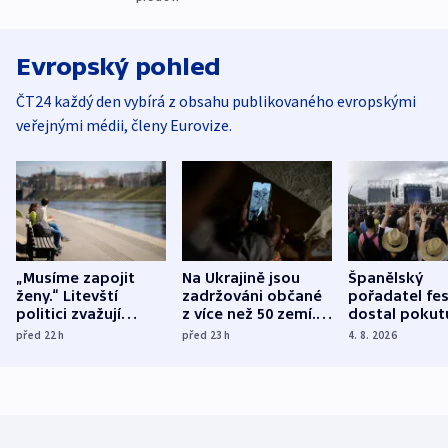
Evropský pohled
ČT24 každý den vybírá z obsahu publikovaného evropskými
veřejnými médii, členy Eurovize.
„Musíme zapojit
Na Ukrajině jsou
Španělský
ženy.“ Litevští
zadržováni občané
pořadatel fes
politici zvažují
z více než 50 zemí.
dostal pokut
dohodu o
Bojovali na straně
nekalé prakti
před 22
h
před 23
h
4. 8. 2026
demografii
Ruska