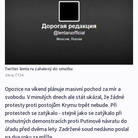
Twitter lenta.ru zahalený do smutku
Zdroj:
ČT24
Opozice na víkend plánuje masivní pochod za mír a
svobodu. V minulých dnech ale stát ukázal, že žádné
protesty proti postojům Krymu trpět nebude. Při
protestech se zatýkalo - stejně jako se zatýkalo při
mohutných demonstracích proti Putinově návratu do
úřadu před dvěma lety. Zadržené soud nedávno poslal
na dva roky za mříže.