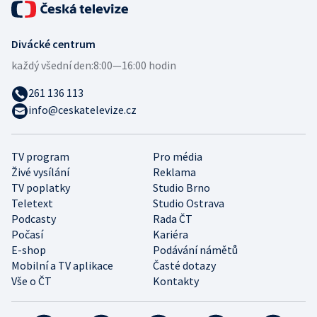
Divácké centrum
každý všední den:
8:00—16:00 hodin
261 136 113
info@ceskatelevize.cz
TV program
Pro média
Živé vysílání
Reklama
TV poplatky
Studio Brno
Teletext
Studio Ostrava
Podcasty
Rada ČT
Počasí
Kariéra
E-shop
Podávání námětů
Mobilní a TV aplikace
Časté dotazy
Vše o ČT
Kontakty