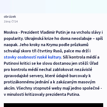
obrázek
Zdroj:
ČT24
Moskva - Prezident Vladimir Putin je na vrcholu slávy i
popularity. Ukrajinská krize ho doma neoslabuje – spíš
naopak. Jeho kroky na Krymu podle průzkumů
schvalují skoro tři čtvrtiny Rusů, palce mu drží i
stovky osobností ruské kultury
. Sílí kontrola médií a
Putinovi kritici se ke slovu dostanou jen stěží: Úřad
pro kontrolu médií nechal zablokovat nezávislé
zpravodajské servery, které údajně burcovaly k
protizákonnému jednání a k zakázaným masovým
akcím. Všechny stopnuté weby mají jedno společné -
v minulosti kritizovaly prezidenta Putina.