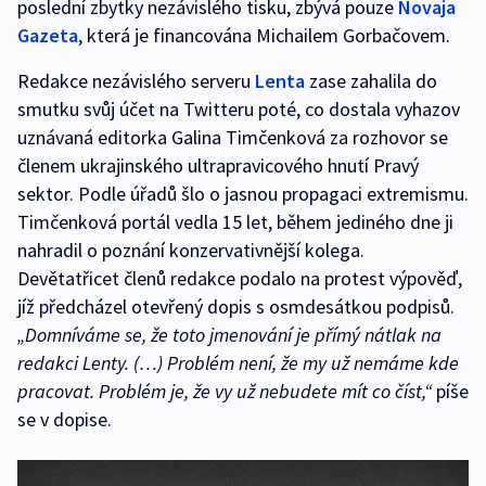
poslední zbytky nezávislého tisku, zbývá pouze
Novaja
Gazeta
, která je financována Michailem Gorbačovem.
Redakce nezávislého serveru
Lenta
zase zahalila do
smutku svůj účet na Twitteru poté, co dostala vyhazov
uznávaná editorka Galina Timčenková za rozhovor se
členem ukrajinského ultrapravicového hnutí Pravý
sektor. Podle úřadů šlo o jasnou propagaci extremismu.
Timčenková portál vedla 15 let, během jediného dne ji
nahradil o poznání konzervativnější kolega.
Devětatřicet členů redakce podalo na protest výpověď,
jíž předcházel otevřený dopis s osmdesátkou podpisů.
„Domníváme se, že toto jmenování je přímý nátlak na
redakci Lenty. (…) Problém není, že my už nemáme kde
pracovat. Problém je, že vy už nebudete mít co číst,“
píše
se v dopise.