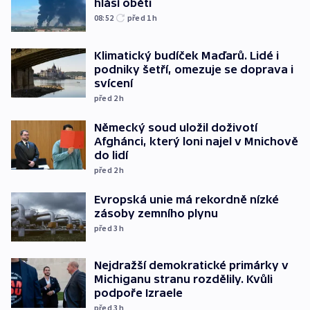
hlásí oběti
08:52
před 1
h
Klimatický budíček Maďarů. Lidé i
podniky šetří, omezuje se doprava i
svícení
před 2
h
Německý soud uložil doživotí
Afghánci, který loni najel v Mnichově
do lidí
před 2
h
Evropská unie má rekordně nízké
zásoby zemního plynu
před 3
h
Nejdražší demokratické primárky v
Michiganu stranu rozdělily. Kvůli
podpoře Izraele
před 3
h