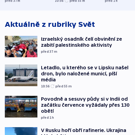
před 37
m
10:56
před 55
m
před 1
h
končí
Aktuálně z rubriky
Svět
Izraelský osadník čelí obvinění ze
zabití palestinského aktivisty
před 37
m
Letadlo, u kterého se v Lipsku našel
dron, bylo naložené municí, píší
média
10:56
před 55
m
Povodně a sesuvy půdy si v Indii od
začátku července vyžádaly přes 130
obětí
před 1
h
V Rusku hoří obří rafinerie. Ukrajina