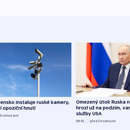
Omezený útok Ruska 
ensko instaluje ruské kamery,
hrozí už na podzim, var
í opoziční hnutí
služby USA
26
minutami
09:05
před 3
hodinami