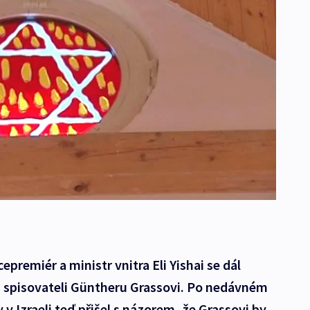
cepremiér a ministr vnitra Eli Yishai se dál
spisovateli Güntheru Grassovi. Po nedávném
v Izraeli teď přišel s názorem, že Grassovi by