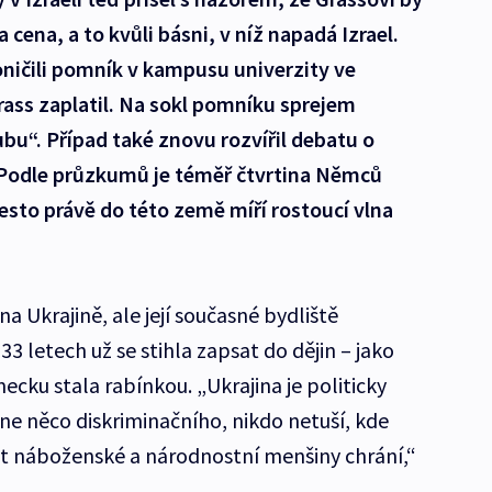
ena, a to kvůli básni, v níž napadá Izrael.
ičili pomník v kampusu univerzity ve
ass zaplatil. Na sokl pomníku sprejem
ubu“. Případ také znovu rozvířil debatu o
odle průzkumů je téměř čtvrtina Němců
sto právě do této země míří rostoucí vlna
na Ukrajině, ale její současné bydliště
3 letech už se stihla zapsat do dějin – jako
ecku stala rabínkou. „Ukrajina je politicky
ane něco diskriminačního, nikdo netuší, kde
 náboženské a národnostní menšiny chrání,“