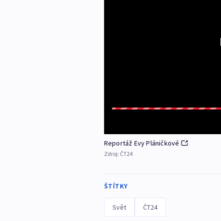
Reportáž Evy Pláničkové
Zdroj:
ČT24
ŠTÍTKY
Svět
ČT24