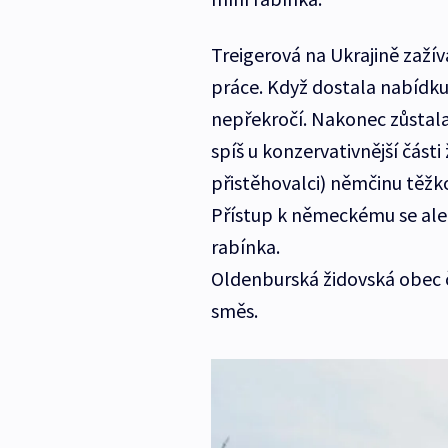
Treigerová na Ukrajině zažív
práce. Když dostala nabídku
nepřekročí. Nakonec zůstala 
spíš u konzervativnější části
přistěhovalci) němčinu těžko 
Přístup k německému se ale
rabínka.
Oldenburská židovská obec čí
směs.