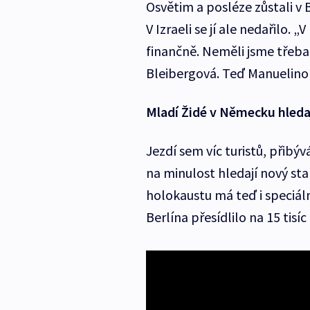
Osvětim a posléze zůstali v 
V Izraeli se jí ale nedařilo. 
finančně. Neměli jsme třeba
Bleibergová. Teď Manuelino 
Mladí Židé v Německu hledaj
Jezdí sem víc turistů, přibýv
na minulost hledají nový sta
holokaustu má teď i speciáln
Berlína přesídlilo na 15 tisí