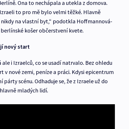
Berlíně. Ona to nechápala a utekla z domova.
„V Izraeli to pro mě bylo velmi těžké. Hlavně
 nikdy na vlastní byt,“ podotkla Hoffmannová-
berlínské košer občerstvení kvete.
í nový start
á ale i Izraelců, co se usadí natrvalo. Bez ohledu
rt v nové zemi, peníze a práci. Kdysi epicentrum
í párty scénu. Odhaduje se, že z Izraele už do
c hlavně mladých lidí.