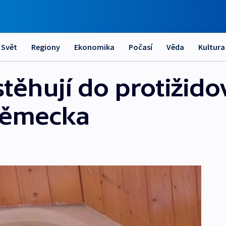
Svět
Regiony
Ekonomika
Počasí
Věda
Kultura
stěhují do protižid
Německa