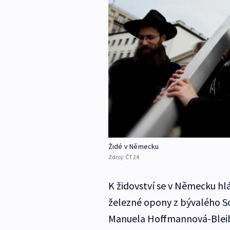
Židé v Německu
Zdroj:
ČT24
K židovství se v Německu hlás
železné opony z bývalého S
Manuela Hoffmannová-Bleiberg