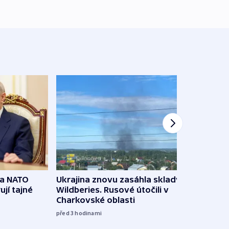
na NATO
Ukrajina znovu zasáhla sklady
VIDEO
ují tajné
Wildberies. Rusové útočili v
není 
Charkovské oblasti
před 6
před 3
hodinami