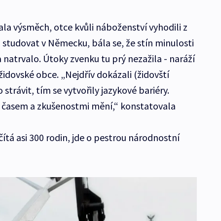
ala výsměch, otce kvůli náboženství vyhodili z
 studovat v Německu, bála se, že stín minulosti
natrvalo. Útoky zvenku tu prý nezažila - naráží
 židovské obce. „Nejdřív dokázali (židovští
strávit, tím se vytvořily jazykové bariéry.
 časem a zkušenostmi mění,“ konstatovala
tá asi 300 rodin, jde o pestrou národnostní