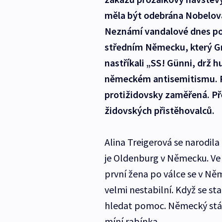
měla být odebrána Nobelova c
Neznámí vandalové dnes pon
středním Německu, který Gr
nastříkali „SS! Günni, drž h
německém antisemitismu. P
protižidovsky zaměřená. Pře
židovských přistěhovalců.
Alina Treigerová se narodila 
je Oldenburg v Německu. Ve 3
první žena po válce se v Něm
velmi nestabilní. Když se st
hledat pomoc. Německý stát
míní rabínka.