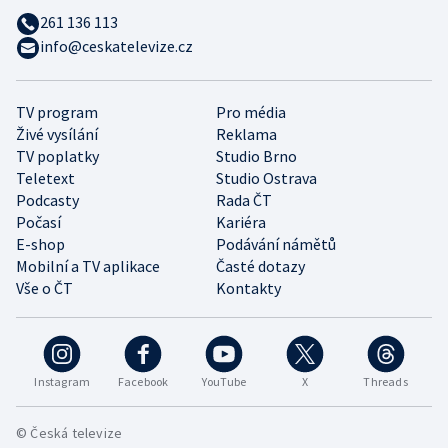
261 136 113
info@ceskatelevize.cz
TV program
Pro média
Živé vysílání
Reklama
TV poplatky
Studio Brno
Teletext
Studio Ostrava
Podcasty
Rada ČT
Počasí
Kariéra
E-shop
Podávání námětů
Mobilní a TV aplikace
Časté dotazy
Vše o ČT
Kontakty
Instagram
Facebook
YouTube
X
Threads
© Česká televize