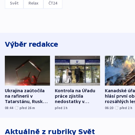
Svět
Relax
ČT24
Výběr redakce
Ukrajina zaútočila
Kontrola na Úřadu
Kanadské úř
na rafinerii v
práce zjistila
hlásí první o
Tatarstánu, Rusko
nedostatky v
rozsáhlých le
udeřilo na Sumy a
účetnictví za 5,6
požárů
08:44
před 26
m
před 1
h
06:20
před 2
h
Oděsu
miliardy
Aktuálně z rubriky
Svět