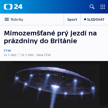
Sport
SLEDOVAT
Rubriky
Mimozemšťané prý jezdí na
prázdniny do Británie
ČT24
12. 7. 2012
12. 7. 2012
|
Zdroj:
ČT24