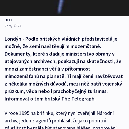
UFO
Zdroj:
ČT24
Londýn - Podle britských vládních představitelů je
možné, že Zemi navštěvují mimozemšťané.
Dokumenty, které skladuje ministerstvo obrany v
utajovaných archivech, poukazují na skutečnosti, že
mnozí zaměstnanci věřili v přítomnost
mimozemšťanů na planetě. Ti mají Zemi navštěvovat
z několika možných důvodů, mezi něž patří vojenský
průzkum, věda nebo i prachobyčejný turismus.
Informoval o tom britský The Telegraph.
V roce 1995 na brífinku, který nyní zveřejnil Národní
archiv, jeden z agentů prohlásil, že jako prioritní
záležitost by měla být stanovena hlášení pozorování