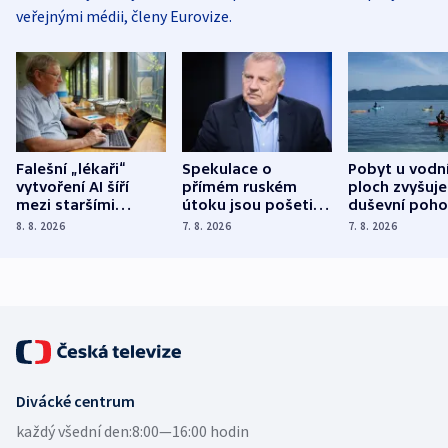
veřejnými médii, členy Eurovize.
Falešní „lékaři“
Spekulace o
Pobyt u vodn
vytvoření AI šíří
přímém ruském
ploch zvyšuje
mezi staršími
útoku jsou pošetilé,
duševní poho
Poláky nebezpečné
míní estonský
ukázala
8. 8. 2026
7. 8. 2026
7. 8. 2026
zdravotní rady
bezpečnostní
mezinárodní 
expert
Divácké centrum
každý všední den:
8:00—16:00 hodin