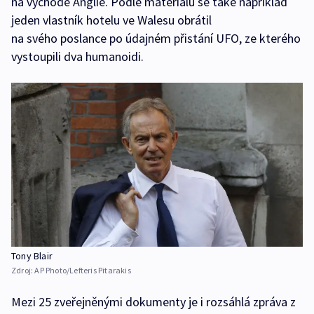
na východě Anglie. Podle materiálů se také například
jeden vlastník hotelu ve Walesu obrátil
na svého poslance po údajném přistání UFO, ze kterého
vystoupili dva humanoidi.
Tony Blair
Zdroj:
AP Photo/Lefteris Pitarakis
Mezi 25 zveřejněnými dokumenty je i rozsáhlá zpráva z