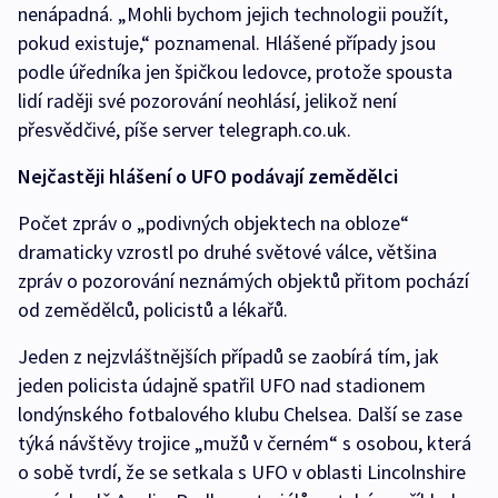
nenápadná. „Mohli bychom jejich technologii použít,
pokud existuje,“ poznamenal. Hlášené případy jsou
podle úředníka jen špičkou ledovce, protože spousta
lidí raději své pozorování neohlásí, jelikož není
přesvědčivé, píše server telegraph.co.uk.
Nejčastěji hlášení o UFO podávají zemědělci
Počet zpráv o „podivných objektech na obloze“
dramaticky vzrostl po druhé světové válce, většina
zpráv o pozorování neznámých objektů přitom pochází
od zemědělců, policistů a lékařů.
Jeden z nejzvláštnějších případů se zaobírá tím, jak
jeden policista údajně spatřil UFO nad stadionem
londýnského fotbalového klubu Chelsea. Další se zase
týká návštěvy trojice „mužů v černém“ s osobou, která
o sobě tvrdí, že se setkala s UFO v oblasti Lincolnshire