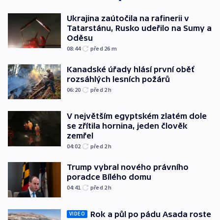
Ukrajina zaútočila na rafinerii v
Tatarstánu, Rusko udeřilo na Sumy a
Oděsu
08:44
před 26
m
Kanadské úřady hlásí první oběť
rozsáhlých lesních požárů
06:20
před 2
h
V největším egyptském zlatém dole
se zřítila hornina, jeden člověk
zemřel
04:02
před 2
h
Trump vybral nového právního
poradce Bílého domu
04:41
před 2
h
Rok a půl po pádu Asada roste
VIDEO