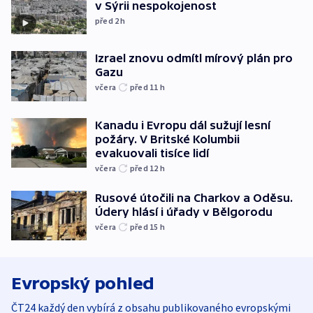
v Sýrii nespokojenost
před 2
h
Izrael znovu odmítl mírový plán pro
Gazu
včera
před 11
h
Kanadu i Evropu dál sužují lesní
požáry. V Britské Kolumbii
evakuovali tisíce lidí
včera
před 12
h
Rusové útočili na Charkov a Oděsu.
Údery hlásí i úřady v Bělgorodu
včera
před 15
h
Evropský pohled
ČT24 každý den vybírá z obsahu publikovaného evropskými