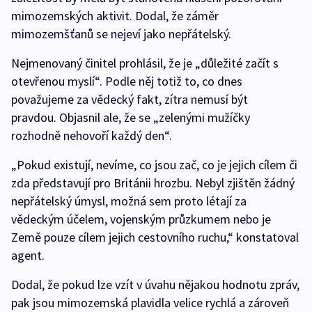
mimozemských aktivit. Dodal, že záměr
mimozemšťanů se nejeví jako nepřátelský.
Nejmenovaný činitel prohlásil, že je „důležité začít s
otevřenou myslí“. Podle něj totiž to, co dnes
považujeme za vědecký fakt, zítra nemusí být
pravdou. Objasnil ale, že se „zelenými mužíčky
rozhodně nehovoří každý den“.
„Pokud existují, nevíme, co jsou zač, co je jejich cílem či
zda představují pro Británii hrozbu. Nebyl zjištěn žádný
nepřátelský úmysl, možná sem proto létají za
vědeckým účelem, vojenským průzkumem nebo je
Země pouze cílem jejich cestovního ruchu,“ konstatoval
agent.
Dodal, že pokud lze vzít v úvahu nějakou hodnotu zpráv,
pak jsou mimozemská plavidla velice rychlá a zároveň