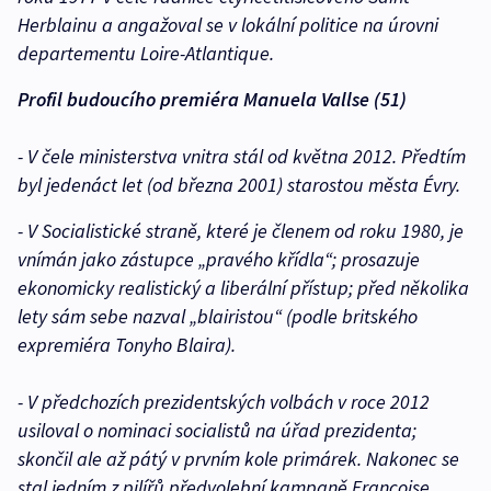
Herblainu a angažoval se v lokální politice na úrovni
departementu Loire-Atlantique.
Profil budoucího premiéra Manuela Vallse (51)
- V čele ministerstva vnitra stál od května 2012. Předtím
byl jedenáct let (od března 2001) starostou města Évry.
- V Socialistické straně, které je členem od roku 1980, je
vnímán jako zástupce „pravého křídla“; prosazuje
ekonomicky realistický a liberální přístup; před několika
lety sám sebe nazval „blairistou“ (podle britského
expremiéra Tonyho Blaira).
- V předchozích prezidentských volbách v roce 2012
usiloval o nominaci socialistů na úřad prezidenta;
skončil ale až pátý v prvním kole primárek. Nakonec se
stal jedním z pilířů předvolební kampaně Françoise