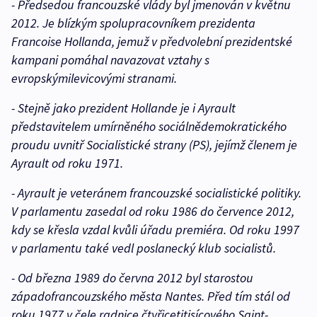
- Předsedou francouzské vlády byl jmenován v květnu
2012. Je blízkým spolupracovníkem prezidenta
Francoise Hollanda, jemuž v předvolební prezidentské
kampani pomáhal navazovat vztahy s
evropskýmilevicovými stranami.
- Stejně jako prezident Hollande je i Ayrault
představitelem umírněného sociálnědemokratického
proudu uvnitř Socialistické strany (PS), jejímž členem je
Ayrault od roku 1971.
- Ayrault je veteránem francouzské socialistické politiky.
V parlamentu zasedal od roku 1986 do července 2012,
kdy se křesla vzdal kvůli úřadu premiéra. Od roku 1997
v parlamentu také vedl poslanecký klub socialistů.
- Od března 1989 do června 2012 byl starostou
západofrancouzského města Nantes. Před tím stál od
roku 1977 v čele radnice čtyřicetitisícového Saint-