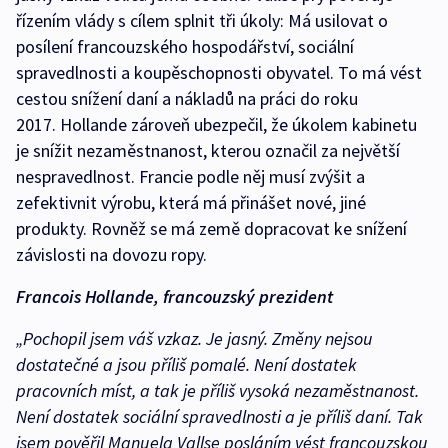
řízením vlády s cílem splnit tři úkoly: Má usilovat o
posílení francouzského hospodářství, sociální
spravedlnosti a koupěschopnosti obyvatel. To má vést
cestou snížení daní a nákladů na práci do roku
2017. Hollande zároveň ubezpečil, že úkolem kabinetu
je snížit nezaměstnanost, kterou označil za největší
nespravedlnost. Francie podle něj musí zvýšit a
zefektivnit výrobu, která má přinášet nové, jiné
produkty. Rovněž se má země dopracovat ke snížení
závislosti na dovozu ropy.
Francois Hollande, francouzský prezident
„Pochopil jsem váš vzkaz. Je jasný. Změny nejsou
dostatečné a jsou příliš pomalé. Není dostatek
pracovních míst, a tak je příliš vysoká nezaměstnanost.
Není dostatek sociální spravedlnosti a je příliš daní. Tak
jsem pověřil Manuela Vallse posláním vést francouzskou