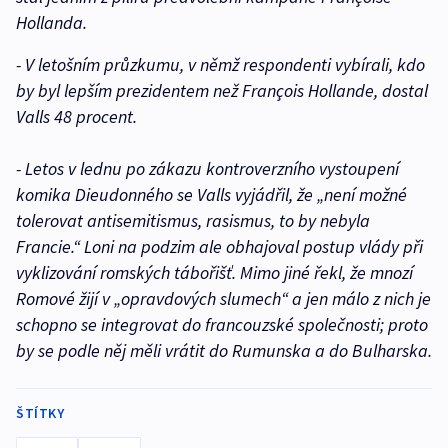
Hollanda.
- V letošním průzkumu, v němž respondenti vybírali, kdo
by byl lepším prezidentem než François Hollande, dostal
Valls 48 procent.
- Letos v lednu po zákazu kontroverzního vystoupení
komika Dieudonného se Valls vyjádřil, že „není možné
tolerovat antisemitismus, rasismus, to by nebyla
Francie.“ Loni na podzim ale obhajoval postup vlády při
vyklizování romských tábořišť. Mimo jiné řekl, že mnozí
Romové žijí v „opravdových slumech“ a jen málo z nich je
schopno se integrovat do francouzské společnosti; proto
by se podle něj měli vrátit do Rumunska a do Bulharska.
ŠTÍTKY