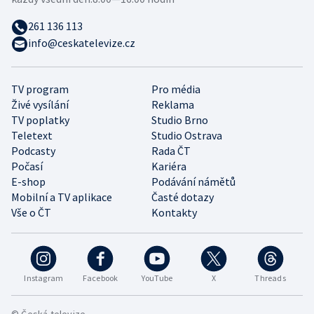
261 136 113
info@ceskatelevize.cz
TV program
Pro média
Živé vysílání
Reklama
TV poplatky
Studio Brno
Teletext
Studio Ostrava
Podcasty
Rada ČT
Počasí
Kariéra
E-shop
Podávání námětů
Mobilní a TV aplikace
Časté dotazy
Vše o ČT
Kontakty
Instagram
Facebook
YouTube
X
Threads