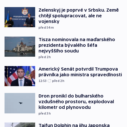
Zelenskyj je poprvé v Srbsku. Země
chtějí spolupracovat, ale ne
vojensky
před 54
m
Tisza nominovala na maďarského
prezidenta bývalého šéfa
nejvyššího soudu
před 2
h
Americký Senát potvrdil Trumpova
právníka jako ministra spravedlnosti
12:53
před 2
h
Dron pronikl do bulharského
vzdušného prostoru, explodoval
kilometr od plynovodu
před 3
h
Tajfun Dolphin na jihu Japonska