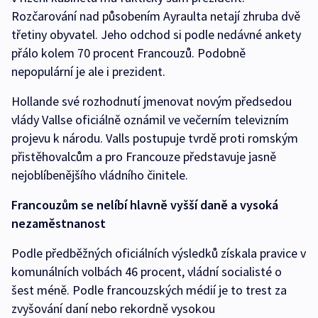
Rozčarování nad působením Ayraulta netají zhruba dvě
třetiny obyvatel. Jeho odchod si podle nedávné ankety
přálo kolem 70 procent Francouzů. Podobně
nepopulární je ale i prezident.
Hollande své rozhodnutí jmenovat novým předsedou
vlády Vallse oficiálně oznámil ve večerním televizním
projevu k národu. Valls postupuje tvrdě proti romským
přistěhovalcům a pro Francouze představuje jasně
nejoblíbenějšího vládního činitele.
Francouzům se nelíbí hlavně vyšší daně a vysoká
nezaměstnanost
Podle předběžných oficiálních výsledků získala pravice v
komunálních volbách 46 procent, vládní socialisté o
šest méně. Podle francouzských médií je to trest za
zvyšování daní nebo rekordně vysokou