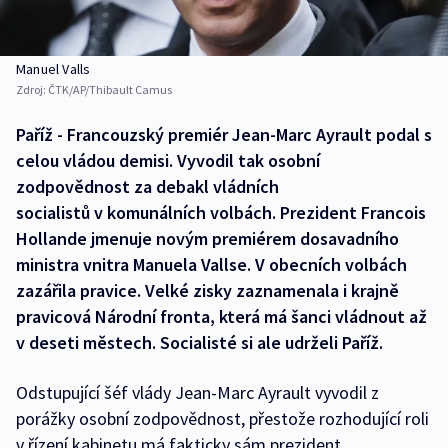
Manuel Valls
Zdroj:
ČTK/AP/Thibault Camus
Paříž - Francouzský premiér Jean-Marc Ayrault podal s
celou vládou demisi. Vyvodil tak osobní
zodpovědnost za debakl vládních
socialistů v komunálních volbách. Prezident Francois
Hollande jmenuje novým premiérem dosavadního
ministra vnitra Manuela Vallse. V obecních volbách
zazářila pravice. Velké zisky zaznamenala i krajně
pravicová Národní fronta, která má šanci vládnout až
v deseti městech. Socialisté si ale udrželi Paříž.
Odstupující šéf vlády Jean-Marc Ayrault vyvodil z
porážky osobní zodpovědnost, přestože rozhodující roli
v řízení kabinetu má fakticky sám prezident.