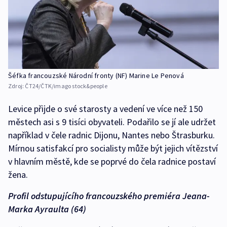
Šéfka francouzské Národní fronty (NF) Marine Le Penová
Zdroj:
ČT24/ČTK/imago stock&people
Levice přijde o své starosty a vedení ve více než 150
městech asi s 9 tisíci obyvateli. Podařilo se jí ale udržet
například v čele radnic Dijonu, Nantes nebo Štrasburku.
Mírnou satisfakcí pro socialisty může být jejich vítězství
v hlavním městě, kde se poprvé do čela radnice postaví
žena.
Profil odstupujícího francouzského premiéra Jeana-
Marka Ayraulta (64)