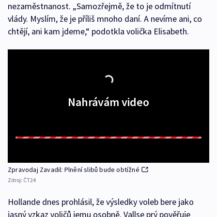
nezaměstnanost. „Samozřejmě, že to je odmítnutí
vlády. Myslím, že je příliš mnoho daní. A nevíme ani, co
chtějí, ani kam jdeme,“ podotkla volička Elisabeth.
Nahrávám video
Zpravodaj Zavadil: Plnění slibů bude obtížné
Zdroj:
ČT24
Hollande dnes prohlásil, že výsledky voleb bere jako
jasný vzkaz voličů jemu osobně. Vallse prý pověřuje