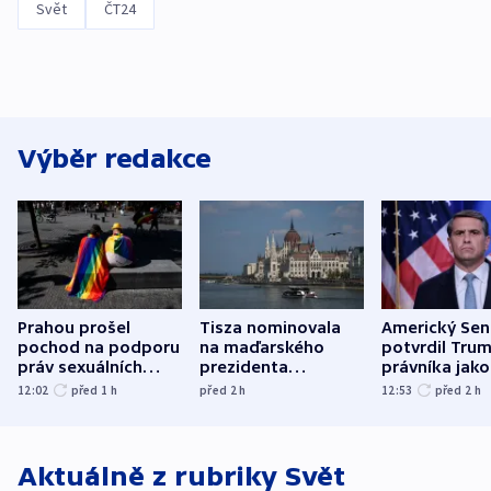
Svět
ČT24
Výběr redakce
Prahou prošel
Tisza nominovala
Americký Sen
pochod na podporu
na maďarského
potvrdil Tru
práv sexuálních
prezidenta
právníka jako
menšin
bývalého šéfa
ministra
12:02
před 1
h
před 2
h
12:53
před 2
h
nejvyššího soudu
spravedlnost
Aktuálně z rubriky
Svět