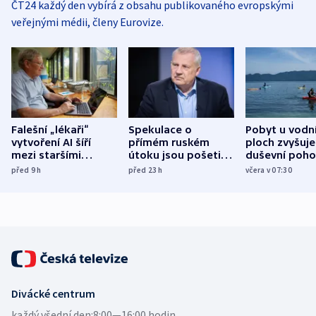
ČT24 každý den vybírá z obsahu publikovaného evropskými
veřejnými médii, členy Eurovize.
Falešní „lékaři“
Spekulace o
Pobyt u vodn
vytvoření AI šíří
přímém ruském
ploch zvyšuje
mezi staršími
útoku jsou pošetilé,
duševní poho
Poláky nebezpečné
míní estonský
ukázala
před 9
h
před 23
h
včera v 07:30
zdravotní rady
bezpečnostní
mezinárodní 
expert
Divácké centrum
každý všední den:
8:00—16:00 hodin