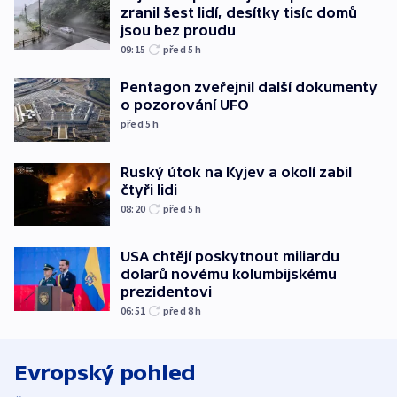
zranil šest lidí, desítky tisíc domů
jsou bez proudu
09:15
před 5
h
Pentagon zveřejnil další dokumenty
o pozorování UFO
před 5
h
Ruský útok na Kyjev a okolí zabil
čtyři lidi
08:20
před 5
h
USA chtějí poskytnout miliardu
dolarů novému kolumbijskému
prezidentovi
06:51
před 8
h
Evropský pohled