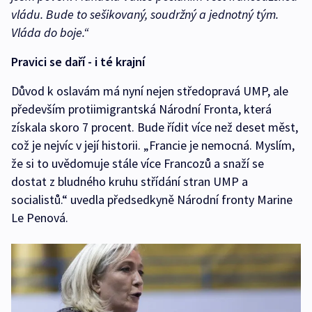
vládu. Bude to sešikovaný, soudržný a jednotný tým.
Vláda do boje.“
Pravici se daří - i té krajní
Důvod k oslavám má nyní nejen středopravá UMP, ale
především protiimigrantská Národní Fronta, která
získala skoro 7 procent. Bude řídit více než deset měst,
což je nejvíc v její historii. „Francie je nemocná. Myslím,
že si to uvědomuje stále více Francozů a snaží se
dostat z bludného kruhu střídání stran UMP a
socialistů.“ uvedla předsedkyně Národní fronty Marine
Le Penová.