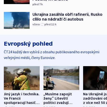
před 7
h
Ukrajina zasáhla obří rafinerii, Rusko
cílilo na nádraží či autobus
včera
před 11
h
Evropský pohled
ČT24 každý den vybírá z obsahu publikovaného evropskými
veřejnými médii, členy Eurovize.
Jiný jazyk i technika.
„Musíme zapojit
Na Ukrajině j
Ve Francii
ženy.“ Litevští
zadržováni o
spolupracují hasiči z
politici zvažují
z více než 50 
různých zemí
dohodu o
Bojovali na s