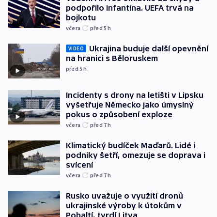
podpořilo Infantina. UEFA trvá na
bojkotu
včera
před 5
h
Ukrajina buduje další opevnění
VIDEO
na hranici s Běloruskem
před 5
h
Incidenty s drony na letišti v Lipsku
vyšetřuje Německo jako úmyslný
pokus o způsobení exploze
včera
před 7
h
Klimatický budíček Maďarů. Lidé i
podniky šetří, omezuje se doprava i
svícení
včera
před 7
h
Rusko uvažuje o využití dronů
ukrajinské výroby k útokům v
Pobaltí, tvrdí Litva