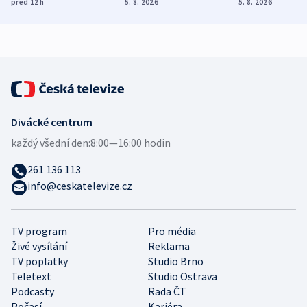
před 12
h
5. 8. 2026
5. 8. 2026
demografii
Ruska
Divácké centrum
každý všední den:
8:00—16:00 hodin
261 136 113
info@ceskatelevize.cz
TV program
Pro média
Živé vysílání
Reklama
TV poplatky
Studio Brno
Teletext
Studio Ostrava
Podcasty
Rada ČT
Počasí
Kariéra