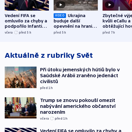
Vedení FIFA se
Ukrajina
Zbytečné výj
VIDEO
omluvilo za chyby a
buduje další
kvůli eCallu a
podpořilo Infantina.
opevnění na hranici
obtěžující ho
UEFA trvá na
s Běloruskem
zdržují záchr
včera
před 5
h
před 5
h
před 7
h
bojkotu
Aktuálně z rubriky
Svět
Při útoku jemenských hútiů bylo v
Saúdské Arábii zraněno jedenáct
civilistů
před 1
h
Trump se znovu pokouší omezit
nabývání amerického občanství
narozením
včera
před 1
h
Vedení FIFA se omluvilo za chyby a