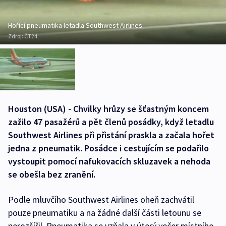
Hořící pneumatika letadla Southwest Airlines
Zdroj:
ČT24
Houston (USA) - Chvilky hrůzy se šťastným koncem
zažilo 47 pasažérů a pět členů posádky, když letadlu
Southwest Airlines při přistání praskla a začala hořet
jedna z pneumatik. Posádce i cestujícím se podařilo
vystoupit pomocí nafukovacích skluzavek a nehoda
se obešla bez zranění.
Podle mluvčího Southwest Airlines oheň zachvátil
pouze pneumatiku a na žádné další části letounu se
nerozšířil. Pneumatika se vzňala v úterý večer místního