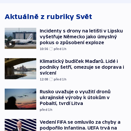
exploze
Aktuálně z rubriky
Svět
Incidenty s drony na letišti v Lipsku
vyšetřuje Německo jako úmyslný
pokus o způsobení exploze
10:56
před 1
h
Klimatický budíček Maďarů. Lidé i
podniky šetří, omezuje se doprava i
svícení
12:08
před 1
h
Rusko uvažuje o využití dronů
ukrajinské výroby k útokům v
Pobaltí, tvrdí Litva
před 1
h
Vedení FIFA se omluvilo za chyby a
podpořilo Infantina. UEFA trvá na