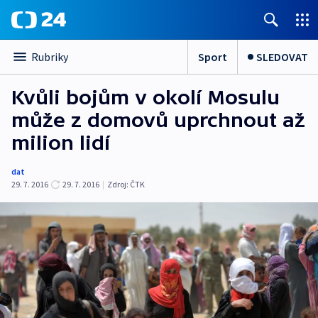
Sport
SLEDOVAT
Rubriky
Kvůli bojům v okolí Mosulu
může z domovů uprchnout až
milion lidí
dat
29. 7. 2016
29. 7. 2016
|
Zdroj:
ČTK