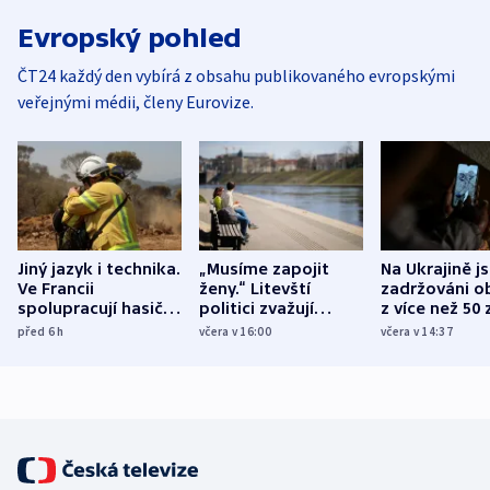
Evropský pohled
ČT24 každý den vybírá z obsahu publikovaného evropskými
veřejnými médii, členy Eurovize.
Jiný jazyk i technika.
„Musíme zapojit
Na Ukrajině j
Ve Francii
ženy.“ Litevští
zadržováni o
spolupracují hasiči z
politici zvažují
z více než 50 
různých zemí
dohodu o
Bojovali na s
před 6
h
včera v 16:00
včera v 14:37
demografii
Ruska