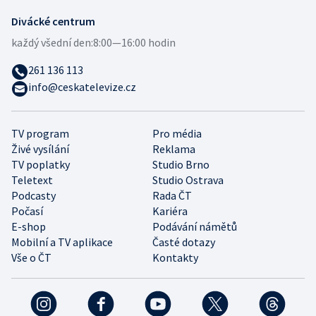
Divácké centrum
každý všední den:
8:00—16:00 hodin
261 136 113
info@ceskatelevize.cz
TV program
Pro média
Živé vysílání
Reklama
TV poplatky
Studio Brno
Teletext
Studio Ostrava
Podcasty
Rada ČT
Počasí
Kariéra
E-shop
Podávání námětů
Mobilní a TV aplikace
Časté dotazy
Vše o ČT
Kontakty