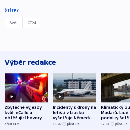
ŠTÍTKY
Svět
ČT24
Výběr redakce
Zbytečné výjezdy
Incidenty s drony na
Klimatický b
kvůli eCallu a
letišti v Lipsku
Maďarů. Lidé 
obtěžující hovory
vyšetřuje Německo
podniky šetří
zdržují záchranáře
jako úmyslný pokus
omezuje se d
před 41
m
10:56
před 1
h
12:08
před 1
h
o způsobení
i svícení