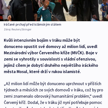
Iráčané prchají před Islámským státem
Zdroj:
Reuters/Stringer
Kvůli intenzivním bojům v Iráku může být
donuceno opustit své domovy až milion lidí, uvedl
Mezinárodní výbor Červeného kříže (MVČK). Boje v
zemi se vyhrotily v souvislosti s vládní ofenzivou,
jejímž cílem je dobytí druhého největšího iráckého
města Mosul, které drží v rukou islamisté.
„Až milion lidí může být donuceno uprchnout v příštích
týdnech a měsících ze svých domovů v Iráku, což by pro
zemi znamenalo obrovský humanitární problém,“ uvedl
Červený kříž. Dodal, že v Iráku již nyní potřebuje pomoc