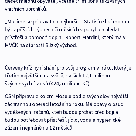
deset milionů obyvatel, včetně tří milionů takzvaných
vnitřních uprchlíků.
„Musíme se připravit na nejhorší… Statisíce lidí mohou
být v příštích týdnech či měsících v pohybu a hledat
přístřeší a pomoc,“ doplnil Robert Mardini, který má v
MVČK na starosti Blízký východ.
Červený kříž nyní shání pro svůj program v Iráku, který je
třetím největším na světě, dalších 17,1 milionu
švýcarských franků (424,5 milionu Kč).
OSN připravuje kolem Mosulu podle svých slov největší
záchrannou operaci letošního roku. Má obavy o osud
vyděšených Iráčanů, kteří budou prchat před boji a
budou potřebovat přístřeší, jídlo, vodu a hygienické
zázemí nejméně na 12 měsíců.