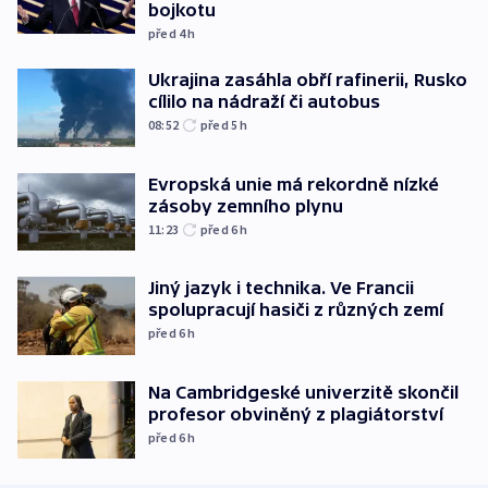
bojkotu
před 4
h
Ukrajina zasáhla obří rafinerii, Rusko
cílilo na nádraží či autobus
08:52
před 5
h
Evropská unie má rekordně nízké
zásoby zemního plynu
11:23
před 6
h
Jiný jazyk i technika. Ve Francii
spolupracují hasiči z různých zemí
před 6
h
Na Cambridgeské univerzitě skončil
profesor obviněný z plagiátorství
před 6
h