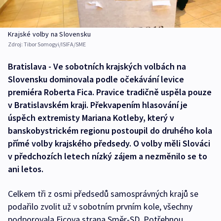
Krajské volby na Slovensku
Zdroj:
Tibor Somogyi/ISIFA/SME
Bratislava - Ve sobotních krajských volbách na
Slovensku dominovala podle očekávání levice
premiéra Roberta Fica. Pravice tradičně uspěla pouze
v Bratislavském kraji. Překvapením hlasování je
úspěch extremisty Mariana Kotleby, který v
banskobystrickém regionu postoupil do druhého kola
přímé volby krajského předsedy. O volby měli Slováci
v předchozích letech nízký zájem a nezměnilo se to
ani letos.
Celkem tři z osmi předsedů samosprávných krajů se
podařilo zvolit už v sobotním prvním kole, všechny
podporovala Ficova strana Směr-SD. Potřebnou