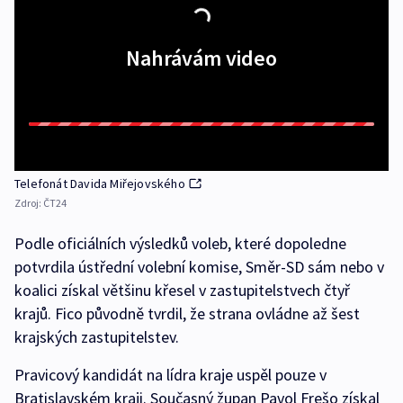
Nahrávám video
Telefonát Davida Miřejovského
Zdroj:
ČT24
Podle oficiálních výsledků voleb, které dopoledne
potvrdila ústřední volební komise, Směr-SD sám nebo v
koalici získal většinu křesel v zastupitelstvech čtyř
krajů. Fico původně tvrdil, že strana ovládne až šest
krajských zastupitelstev.
Pravicový kandidát na lídra kraje uspěl pouze v
Bratislavském kraji. Současný župan Pavol Frešo získal