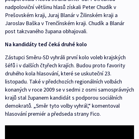
nadpoloviční většinu hlasů získali Peter Chudík v
Prešovském kraji, Juraj Blanár v Žilinském kraji a
Jaroslav Baška v Trenčínském kraji. Chudík a Blanár
post takzvaného župana obhajovali.
Na kandidáty teď čeká druhé kolo
Zástupci Směru-SD vyhráli první kolo voleb krajských
šéfů i v dalších čtyřech krajích. Budou proto favority
druhého kola hlasování, které se uskuteční 23.
listopadu. Také v předchozích regionálních volbách
konaných v roce 2009 se v sedmi z osmi samosprávných
krajů stal županem kandidát s podporou sociálních
demokratů. „Směr tyto volby vyhrál,“ komentoval
hlasování premiér a předseda strany Fico.