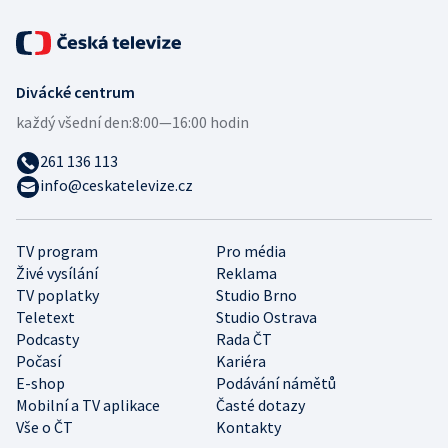
Divácké centrum
každý všední den:
8:00—16:00 hodin
261 136 113
info@ceskatelevize.cz
TV program
Pro média
Živé vysílání
Reklama
TV poplatky
Studio Brno
Teletext
Studio Ostrava
Podcasty
Rada ČT
Počasí
Kariéra
E-shop
Podávání námětů
Mobilní a TV aplikace
Časté dotazy
Vše o ČT
Kontakty