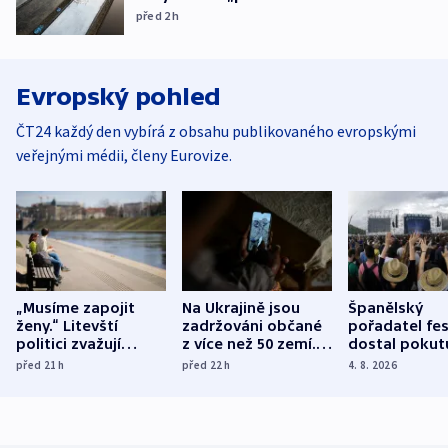
před 2
h
Evropský pohled
ČT24 každý den vybírá z obsahu publikovaného evropskými
veřejnými médii, členy Eurovize.
„Musíme zapojit
Na Ukrajině jsou
Španělský
ženy.“ Litevští
zadržováni občané
pořadatel fes
politici zvažují
z více než 50 zemí.
dostal pokut
dohodu o
Bojovali na straně
nekalé prakti
před 21
h
před 22
h
4. 8. 2026
demografii
Ruska