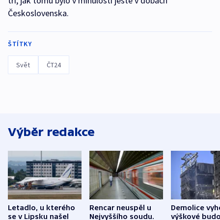
tři, jak tomu bylo v minulosti ještě v dobách
Československa.
ŠTÍTKY
Svět
ČT24
Výběr redakce
Letadlo, u kterého
Rencar neuspěl u
Demolice vyh
se v Lipsku našel
Nejvyššího soudu.
výškové budo