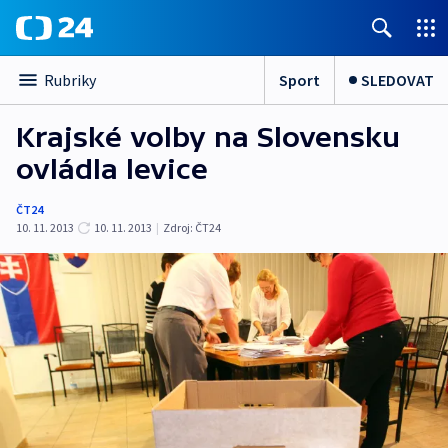
Sport
SLEDOVAT
Rubriky
Krajské volby na Slovensku
ovládla levice
ČT24
10. 11. 2013
10. 11. 2013
|
Zdroj:
ČT24