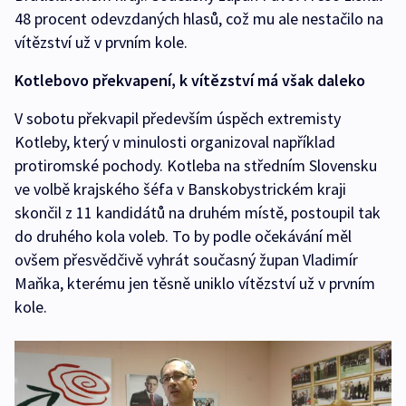
48 procent odevzdaných hlasů, což mu ale nestačilo na
vítězství už v prvním kole.
Kotlebovo překvapení, k vítězství má však daleko
V sobotu překvapil především úspěch extremisty
Kotleby, který v minulosti organizoval například
protiromské pochody. Kotleba na středním Slovensku
ve volbě krajského šéfa v Banskobystrickém kraji
skončil z 11 kandidátů na druhém místě, postoupil tak
do druhého kola voleb. To by podle očekávání měl
ovšem přesvědčivě vyhrát současný župan Vladimír
Maňka, kterému jen těsně uniklo vítězství už v prvním
kole.