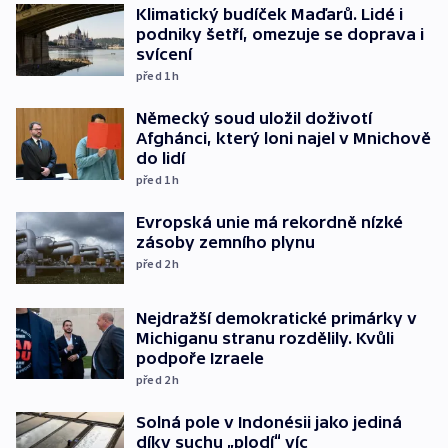
Klimatický budíček Maďarů. Lidé i
podniky šetří, omezuje se doprava i
svícení
před 1
h
Německý soud uložil doživotí
Afghánci, který loni najel v Mnichově
do lidí
před 1
h
Evropská unie má rekordně nízké
zásoby zemního plynu
před 2
h
Nejdražší demokratické primárky v
Michiganu stranu rozdělily. Kvůli
podpoře Izraele
před 2
h
Solná pole v Indonésii jako jediná
díky suchu „plodí“ víc