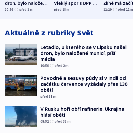
dron, bylo naložené
Vleklý spor s DPP o
Zlíně má začí
municí, píší média
reklamní plochu
odpoledne
10:56
před 2
m
před 18
m
12:29
před 22
končí
Aktuálně z rubriky
Svět
Letadlo, u kterého se v Lipsku našel
dron, bylo naložené municí, píší
média
10:56
před 2
m
Povodně a sesuvy půdy si v Indii od
začátku července vyžádaly přes 130
obětí
před 31
m
V Rusku hoří obří rafinerie. Ukrajina
hlásí oběti
08:52
před 33
m