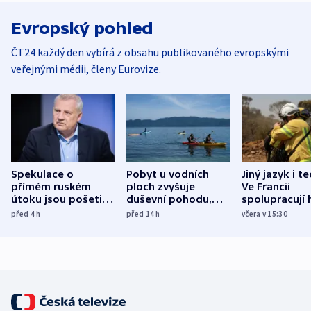
Evropský pohled
ČT24 každý den vybírá z obsahu publikovaného evropskými
veřejnými médii, členy Eurovize.
Spekulace o
Pobyt u vodních
Jiný jazyk i t
přímém ruském
ploch zvyšuje
Ve Francii
útoku jsou pošetilé,
duševní pohodu,
spolupracují h
míní estonský
ukázala
různých zemí
před 4
h
před 14
h
včera v 15:30
bezpečnostní
mezinárodní studie
expert