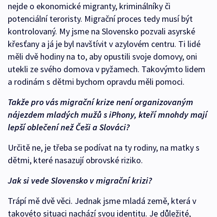
nejde o ekonomické migranty, kriminálníky či
potenciální teroristy. Migrační proces tedy musí být
kontrolovaný. My jsme na Slovensko pozvali asyrské
křesťany a já je byl navštívit v azylovém centru. Ti lidé
měli dvě hodiny na to, aby opustili svoje domovy, oni
utekli ze svého domova v pyžamech. Takovýmto lidem
a rodinám s dětmi bychom opravdu měli pomoci.
Takže pro vás migrační krize není organizovaným
nájezdem mladých mužů s iPhony, kteří mnohdy mají
lepší oblečení než Češi a Slováci?
Určitě ne, je třeba se podívat na ty rodiny, na matky s
dětmi, které nasazují obrovské riziko.
Jak si vede Slovensko v migrační krizi?
Trápí mě dvě věci. Jednak jsme mladá země, která v
takovéto situaci nachází svou identitu. Je důležité,