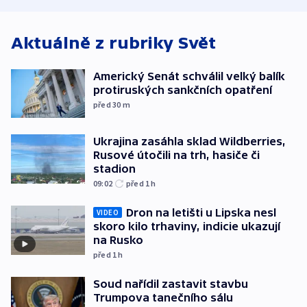
Aktuálně z rubriky
Svět
Americký Senát schválil velký balík
protiruských sankčních opatření
před 30
m
Ukrajina zasáhla sklad Wildberries,
Rusové útočili na trh, hasiče či
stadion
09:02
před 1
h
Dron na letišti u Lipska nesl
VIDEO
skoro kilo trhaviny, indicie ukazují
na Rusko
před 1
h
Soud nařídil zastavit stavbu
Trumpova tanečního sálu