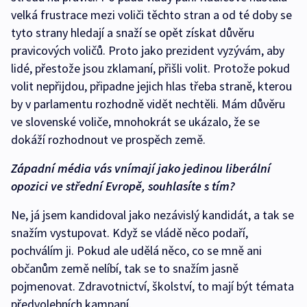
velká frustrace mezi voliči těchto stran a od té doby se
tyto strany hledají a snaží se opět získat důvěru
pravicových voličů. Proto jako prezident vyzývám, aby
lidé, přestože jsou zklamaní, přišli volit. Protože pokud
volit nepřijdou, připadne jejich hlas třeba straně, kterou
by v parlamentu rozhodně vidět nechtěli. Mám důvěru
ve slovenské voliče, mnohokrát se ukázalo, že se
dokáží rozhodnout ve prospěch země.
Západní média vás vnímají jako jedinou liberální
opozici ve střední Evropě, souhlasíte s tím?
Ne, já jsem kandidoval jako nezávislý kandidát, a tak se
snažím vystupovat. Když se vládě něco podaří,
pochválím ji. Pokud ale udělá něco, co se mně ani
občanům země nelíbí, tak se to snažím jasně
pojmenovat. Zdravotnictví, školství, to mají být témata
předvolebních kampaní.