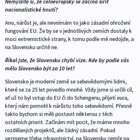
Nemyslíte si, že celoevropsky se začíná šířit
nacionalistické hnutí?
Ano, nárůst je, ale nevnímám to jako zásadní ohrožení
fungování EU. Že by se v jednotlivých zemích dostaly k
moci extremistické strany, k tomu podle mě nedojde, a
na Slovensku určitě ne.
Říkal jste, že Slovensku chybí vize. Kde by podle vás
mělo Slovensko být za 10 let?
Slovensko je moderní země se sebevědomými lidmi,
které se za 25 let povedlo mnohé. Vždy jsme si určili cíl,
ať už to byl vstup do EU či do Schengenu, přijetí eura,
který nám pomohl k nárůstu toho sebevědomí. Přesně
takto bychom si měli postavit některou z těch
ostatních priorit. Začínám mít pocit, že máme mnoho
rozdělaných projektů, ale žádný zásadní. Pokud
vezmeme třeba zdravotnictví, na Slovensku zemře na