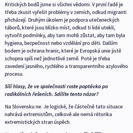
Kritických bodů jsme si všichni vědomi. V první řadě je
třeba zkusit vyřešit problémy v zemích, odkud migranti
přicházejí. Druhým úkolem je podpora utečeneckých
táborů, které jsou blízko míst, odkud ti lidé utekli,
vytvořit podmínky, aby tam mohli zůstat, aby tam byla
hygiena, bezpečnost nebo vzdělání pro děti. Dalším
bodem je ochrana hranic, které je Evropská unie jistě
schopna spíš než jednotlivé země. Poté je třeba
zavedení jasného, rychlého a transparentního azylového
procesu.
Sílí hlasy, že ve společnosti roste poptávka po
radikálních řešeních. Sdílíte tento názor?
Na Slovensku ne. Je logické, že částečně tato situace
nahrává extremistům, celkově ale nemá rétorika
extremistických stran úspěch.