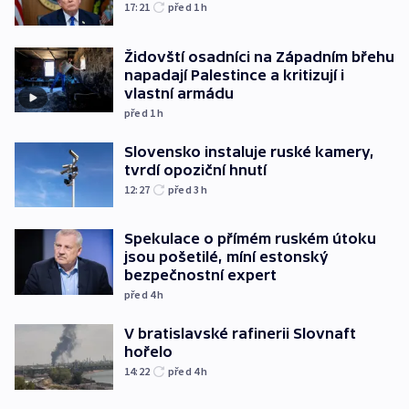
17:21
před 1
h
Židovští osadníci na Západním břehu
napadají Palestince a kritizují i
vlastní armádu
před 1
h
Slovensko instaluje ruské kamery,
tvrdí opoziční hnutí
12:27
před 3
h
Spekulace o přímém ruském útoku
jsou pošetilé, míní estonský
bezpečnostní expert
před 4
h
V bratislavské rafinerii Slovnaft
hořelo
14:22
před 4
h