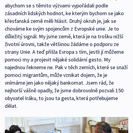
abychom se s těmito výzvami vypořádali podle
zásadních lidských hodnot, ke kterým bychom se jako
křesťanská země měli hlásit. Druhý okruh je, jak se
chováme ke svým spojencům z Evropské unie. Je to
důležitý signál. My jsme země, která je na trošku nižší
životní úrovni, takže většinou žádáme o podporu ze
strany Unie. A teď přišla Evropa s tím, jestli jí můžeme
pomoci my a projevit nějaké solidární gesto. My
najednou řekneme ne. Pak v těch zemích, které se snaží
pomoci migrantům, může vznikat dojem, že je
vnímáme jen jako nějaký bankomat. Jsem rád, že
nejhorší vášně opadly, že jsme dobrovolně pozvali 150
obyvatel Iráku, to jsou ta gesta, která potřebujeme
dělat.