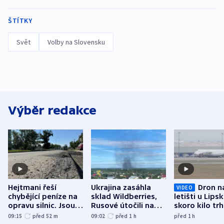
ŠTÍTKY
Svět
Volby na Slovensku
Výběr redakce
Hejtmani řeší
Ukrajina zasáhla
Dron n
VIDEO
chybějící peníze na
sklad Wildberries,
letišti u Lips
opravu silnic. Jsou
Rusové útočili na
skoro kilo trh
nenárokové, namítá
trh, hasiče či
indicie ukazuj
09:15
před 52
m
09:02
před 1
h
před 1
h
ministerstvo
stadion
Rusko