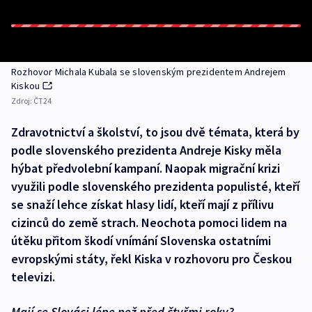
Rozhovor Michala Kubala se slovenským prezidentem Andrejem
Kiskou
Zdroj:
ČT24
Zdravotnictví a školství, to jsou dvě témata, která by
podle slovenského prezidenta Andreje Kisky měla
hýbat předvolební kampaní. Naopak migrační krizi
využili podle slovenského prezidenta populisté, kteří
se snaží lehce získat hlasy lidí, kteří mají z přílivu
cizinců do země strach. Neochota pomoci lidem na
útěku přitom škodí vnímání Slovenska ostatními
evropskými státy, řekl Kiska v rozhovoru pro Českou
televizi.
Mají se Slováci lépe než před čtyřmi roky?