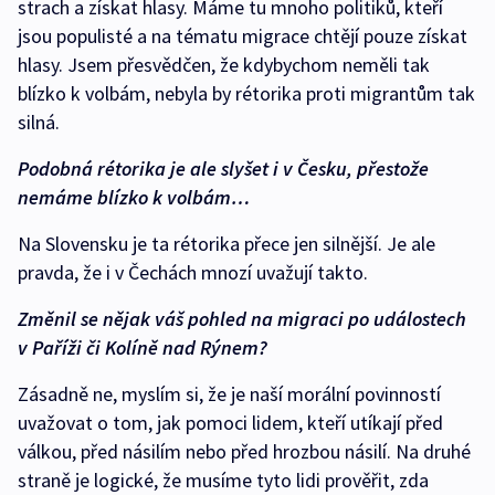
strach a získat hlasy. Máme tu mnoho politiků, kteří
jsou populisté a na tématu migrace chtějí pouze získat
hlasy. Jsem přesvědčen, že kdybychom neměli tak
blízko k volbám, nebyla by rétorika proti migrantům tak
silná.
Podobná rétorika je ale slyšet i v Česku, přestože
nemáme blízko k volbám…
Na Slovensku je ta rétorika přece jen silnější. Je ale
pravda, že i v Čechách mnozí uvažují takto.
Změnil se nějak váš pohled na migraci po událostech
v Paříži či Kolíně nad Rýnem?
Zásadně ne, myslím si, že je naší morální povinností
uvažovat o tom, jak pomoci lidem, kteří utíkají před
válkou, před násilím nebo před hrozbou násilí. Na druhé
straně je logické, že musíme tyto lidi prověřit, zda