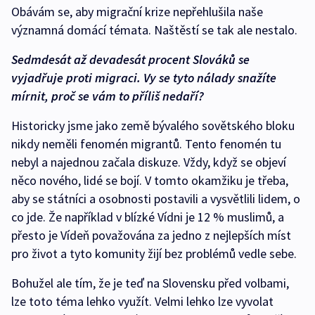
Obávám se, aby migrační krize nepřehlušila naše
významná domácí témata. Naštěstí se tak ale nestalo.
Sedmdesát až devadesát procent Slováků se
vyjadřuje proti migraci. Vy se tyto nálady snažíte
mírnit, proč se vám to příliš nedaří?
Historicky jsme jako země bývalého sovětského bloku
nikdy neměli fenomén migrantů. Tento fenomén tu
nebyl a najednou začala diskuze. Vždy, když se objeví
něco nového, lidé se bojí. V tomto okamžiku je třeba,
aby se státníci a osobnosti postavili a vysvětlili lidem, o
co jde. Že například v blízké Vídni je 12 % muslimů, a
přesto je Vídeň považována za jedno z nejlepších míst
pro život a tyto komunity žijí bez problémů vedle sebe.
Bohužel ale tím, že je teď na Slovensku před volbami,
lze toto téma lehko využít. Velmi lehko lze vyvolat