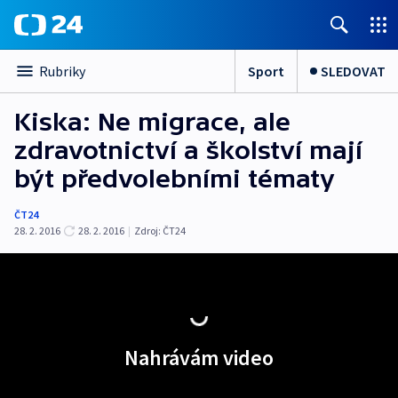
Sport
SLEDOVAT
Rubriky
Kiska: Ne migrace, ale
zdravotnictví a školství mají
být předvolebními tématy
ČT24
28. 2. 2016
28. 2. 2016
|
Zdroj:
ČT24
Nahrávám video