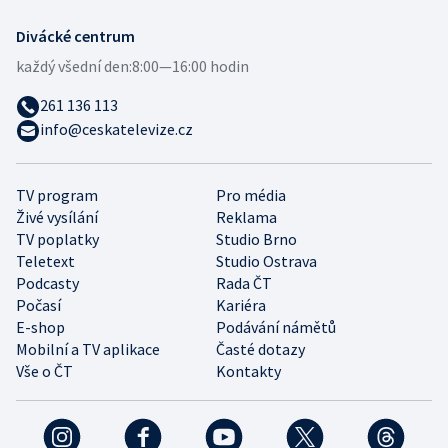
Divácké centrum
každý všední den:
8:00—16:00 hodin
261 136 113
info@ceskatelevize.cz
TV program
Pro média
Živé vysílání
Reklama
TV poplatky
Studio Brno
Teletext
Studio Ostrava
Podcasty
Rada ČT
Počasí
Kariéra
E-shop
Podávání námětů
Mobilní a TV aplikace
Časté dotazy
Vše o ČT
Kontakty