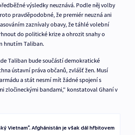
e předběžné výsledky neuznává. Podle něj volby
roto pravděpodobné, že premiér neuzná ani
hlasováním zaznívaly obavy, že táhlé volební
nout do politické krize a ohrozit snahy o
ím hnutím Taliban.
de Taliban bude součástí demokratické
chna ústavní práva občanů, zvlášť žen. Musí
 armádu a stát nesmí mít žádné spojení s
mi zločineckými bandami,“ konstatoval Ghaní v
ský Vietnam“. Afghánistán je však dál hřbitovem