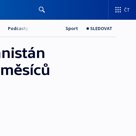
ČT
Podcasty
Sport
SLEDOVAT
ánistán
 měsíců