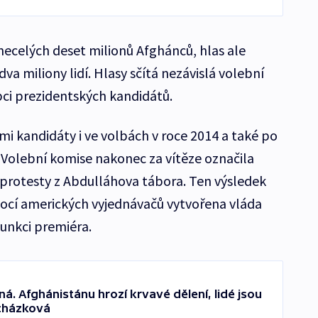
necelých deset milionů Afghánců, hlas ale
a miliony lidí. Hlasy sčítá nezávislá volební
pci prezidentských kandidátů.
mi kandidáty i ve volbách v roce 2014 a také po
í. Volební komise nakonec za vítěze označila
 protesty z Abdulláhova tábora. Ten výsledek
omocí amerických vyjednávačů vytvořena vláda
funkci premiéra.
á. Afghánistánu hrozí krvavé dělení, lidé jsou
ocházková