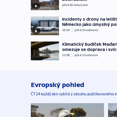
před 36
minutami
Incidenty s drony na letišt
Německo jako úmyslný po
10:56
před 2
hodinami
Klimatický budíček Maďarů.
omezuje se doprava i svíc
12:08
před 2
hodinami
Evropský pohled
ČT24 každý den vybírá z obsahu publikovaného e