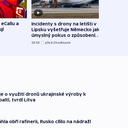
 eCallu a
Incidenty s drony na letišti v
Klima
jí
Lipsku vyšetřuje Německo jako
podn
úmyslný pokus o způsobení
i sví
exploze
10:56
před 2
hodinami
12:08
e o využití dronů ukrajinské výroby k
ltí, tvrdí Litva
hla obří rafinerii, Rusko cílilo na nádraží