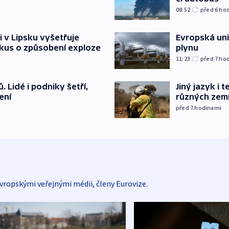
08:52
před 6
ho
i v Lipsku vyšetřuje
Evropská un
kus o způsobení exploze
plynu
11:23
před 7
ho
 Lidé i podniky šetří,
Jiný jazyk i 
ení
různých zem
před 7
hodinami
vropskými veřejnými médii, členy Eurovize.