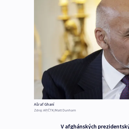
Ašraf Ghaní
Zdroj:
AP/ČTK/Matt Dunham
V afghánských prezidentský