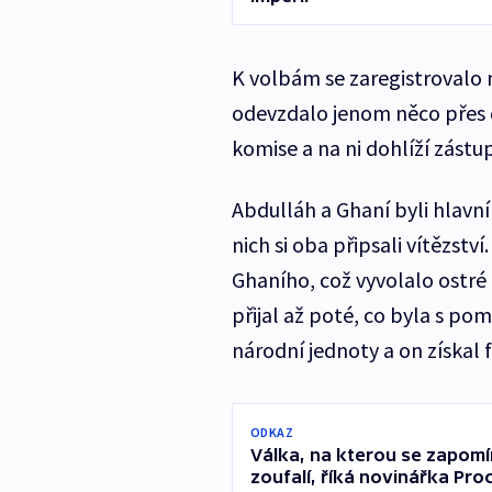
K volbám se zaregistrovalo 
odevzdalo jenom něco přes dv
komise a na ni dohlíží zástu
Abdulláh a Ghaní byli hlavní
nich si oba připsali vítězstv
Ghaního, což vyvolalo ostré
přijal až poté, co byla s p
národní jednoty a on získal 
ODKAZ
Válka, na kterou se zapomín
zoufalí, říká novinářka Pr