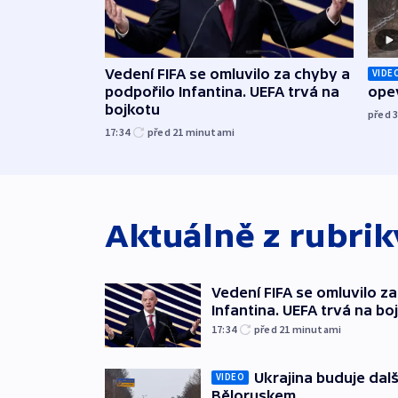
Vedení FIFA se omluvilo za chyby a
VIDE
podpořilo Infantina. UEFA trvá na
opev
bojkotu
před 
17:34
před 21
minutami
Aktuálně z rubri
Vedení FIFA se omluvilo z
Infantina. UEFA trvá na bo
17:34
před 21
minutami
Ukrajina buduje dalš
VIDEO
Běloruskem