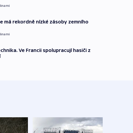
dinami
ie má rekordně nízké zásoby zemního
dinami
technika. Ve Francii spolupracují hasiči z
í