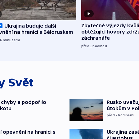
Zbytečné výjezdy kvůli
Ukrajina buduje další
O
obtěžující hovory zdržu
nění na hranici s Běloruskem
záchranáře
36
minutami
před 1
hodinou
ky
Svět
a chyby a podpořilo
Rusko uvažuj
jkotu
útokům v Poba
před 2
hodinami
í opevnění na hranici s
Ukrajina zasá
či autobus