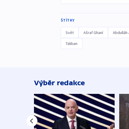
ŠTÍTKY
Svět
Ašraf Ghaní
Abdulláh 
Taliban
Výběr redakce