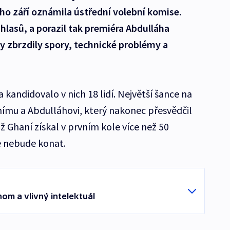
ho září oznámila ústřední volební komise.
hlasů, a porazil tak premiéra Abdulláha
y zbrzdily spory, technické problémy a
 a kandidovalo v nich 18 lidí. Největší šance na
ímu a Abdulláhovi, který nakonec přesvědčil
ož Ghaní získal v prvním kole více než 50
se nebude konat.
om a vlivný intelektuál