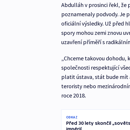
Abdulláh v prosinci řekl, ž
poznamenaly podvody. Je p
oficiální výsledky. Už před 
spory mohou zemi znovu uvrh
uzavření příměří s radikáln
„Chceme takovou dohodu, k
společnosti respektující vše
platit ústava, stát bude mít
teroristy nebo mezinárodní
roce 2018.
ODKAZ
Před 30 lety skončil „sovět
impérií