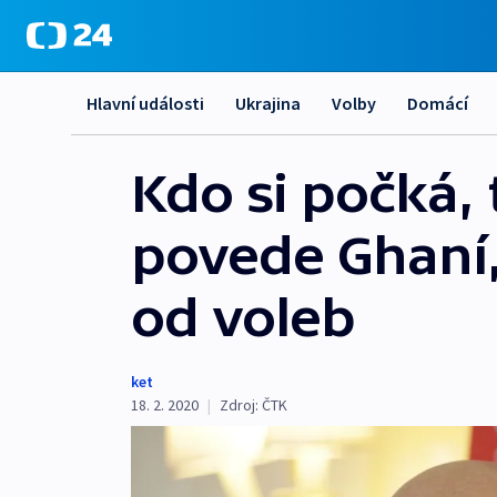
Hlavní události
Ukrajina
Volby
Domácí
Kdo si počká,
povede Ghaní,
od voleb
ket
18. 2. 2020
|
Zdroj:
ČTK