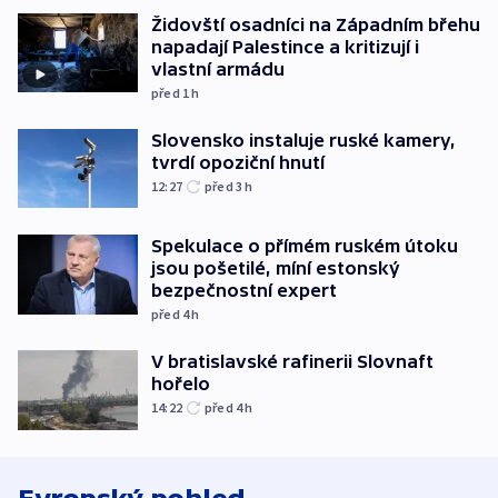
Židovští osadníci na Západním břehu
napadají Palestince a kritizují i
vlastní armádu
před 1
h
Slovensko instaluje ruské kamery,
tvrdí opoziční hnutí
12:27
před 3
h
Spekulace o přímém ruském útoku
jsou pošetilé, míní estonský
bezpečnostní expert
před 4
h
V bratislavské rafinerii Slovnaft
hořelo
14:22
před 4
h