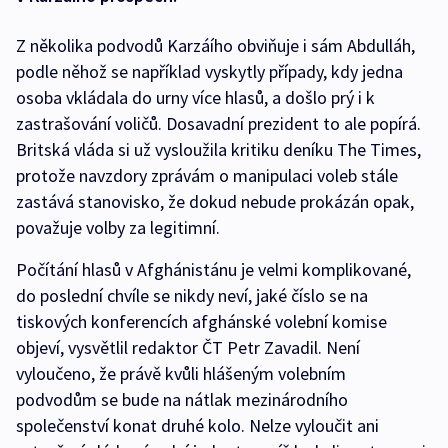
Z několika podvodů Karzáího obviňuje i sám Abdulláh,
podle něhož se například vyskytly případy, kdy jedna
osoba vkládala do urny více hlasů, a došlo prý i k
zastrašování voličů. Dosavadní prezident to ale popírá.
Britská vláda si už vysloužila kritiku deníku The Times,
protože navzdory zprávám o manipulaci voleb stále
zastává stanovisko, že dokud nebude prokázán opak,
považuje volby za legitimní.
Počítání hlasů v Afghánistánu je velmi komplikované,
do poslední chvíle se nikdy neví, jaké číslo se na
tiskových konferencích afghánské volební komise
objeví, vysvětlil redaktor ČT Petr Zavadil. Není
vyloučeno, že právě kvůli hlášeným volebním
podvodům se bude na nátlak mezinárodního
společenství konat druhé kolo. Nelze vyloučit ani