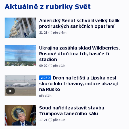
Aktuálně z rubriky
Svět
Americký Senát schválil velký balík
protiruských sankčních opatření
21:21
před 4
m
Ukrajina zasáhla sklad Wildberries,
Rusové útočili na trh, hasiče či
stadion
09:02
před 1
h
Dron na letišti u Lipska nesl
VIDEO
skoro kilo trhaviny, indicie ukazují
na Rusko
před 1
h
Soud nařídil zastavit stavbu
Trumpova tanečního sálu
17:21
před 1
h