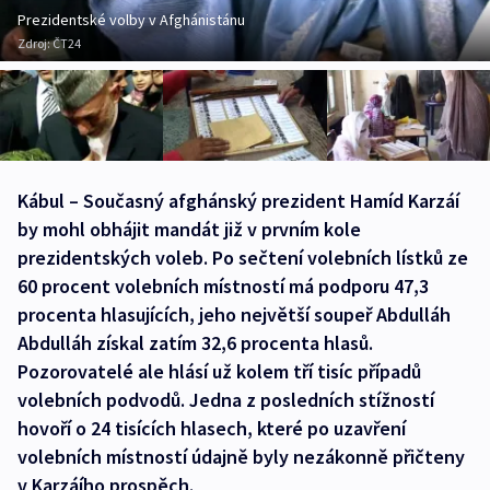
Prezidentské volby v Afghánistánu
Zdroj:
ČT24
Kábul – Současný afghánský prezident Hamíd Karzáí
by mohl obhájit mandát již v prvním kole
prezidentských voleb. Po sečtení volebních lístků ze
60 procent volebních místností má podporu 47,3
procenta hlasujících, jeho největší soupeř Abdulláh
Abdulláh získal zatím 32,6 procenta hlasů.
Pozorovatelé ale hlásí už kolem tří tisíc případů
volebních podvodů. Jedna z posledních stížností
hovoří o 24 tisících hlasech, které po uzavření
volebních místností údajně byly nezákonně přičteny
v Karzáího prospěch.