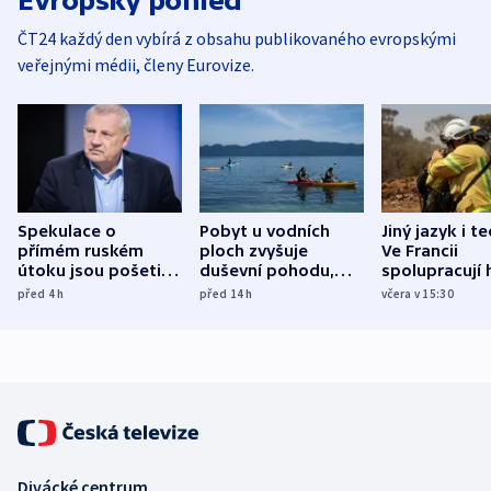
Evropský pohled
ČT24 každý den vybírá z obsahu publikovaného evropskými
veřejnými médii, členy Eurovize.
Spekulace o
Pobyt u vodních
Jiný jazyk i t
přímém ruském
ploch zvyšuje
Ve Francii
útoku jsou pošetilé,
duševní pohodu,
spolupracují h
míní estonský
ukázala
různých zemí
před 4
h
před 14
h
včera v 15:30
bezpečnostní
mezinárodní studie
expert
Divácké centrum