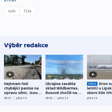
ŠTÍTKY
Svět
ČT24
Výběr redakce
Hejtmani řeší
Ukrajina zasáhla
Dron n
VIDEO
chybějící peníze na
sklad Wildberries,
letišti u Lips
opravu silnic. Jsou
Rusové útočili na
skoro kilo trh
nenárokové, namítá
trh, hasiče či
indicie ukazuj
09:15
před 1
h
09:02
před 1
h
před 1
h
ministerstvo
stadion
Rusko