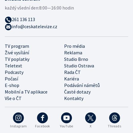
každý všední den:
8:00—16:00 hodin
261 136 113
info@ceskatelevize.cz
TV program
Pro média
Živé vysílání
Reklama
TV poplatky
Studio Brno
Teletext
Studio Ostrava
Podcasty
Rada ČT
Počasí
Kariéra
E-shop
Podávání námětů
Mobilní a TV aplikace
Časté dotazy
Vše o ČT
Kontakty
Instagram
Facebook
YouTube
X
Threads