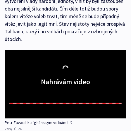
vytvoření vlády národní jednoty, v níž by byli zastoupeni
oba nejsilnější kandidáti. Čím déle totiž budou spory
kolem vítěze voleb trvat, tím méně se bude případný
vítěz jevit jako legitimní. Stav nejistoty nejvíce prospívá
Talibanu, který i po volbách pokračuje v ozbrojených
útocích.
Nahrávám video
Petr Zavadil k afghánským volbám
Zdroj:
ČT24